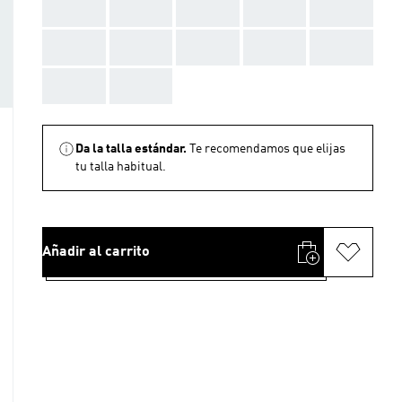
AAA
AAA
AAA
AAA
AAA
AAA
AAA
AAA
AAA
AAA
AAA
AAA
Da la talla estándar.
Te recomendamos que elijas
tu talla habitual.
Añadir al carrito