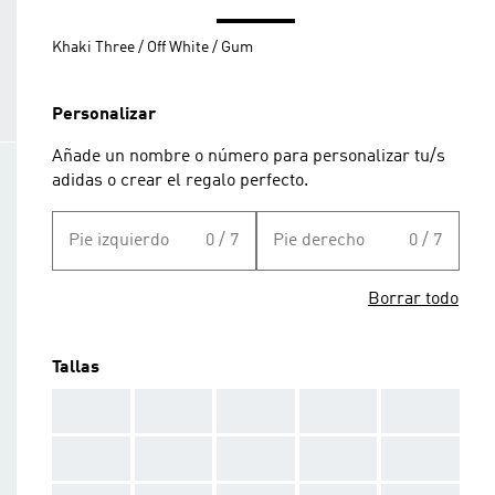
Khaki Three / Off White / Gum
Personalizar
Añade un nombre o número para personalizar tu/s
adidas o crear el regalo perfecto.
Pie izquierdo
0 / 7
Pie derecho
0 / 7
Borrar todo
Tallas
AAA
AAA
AAA
AAA
AAA
AAA
AAA
AAA
AAA
AAA