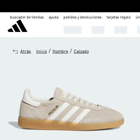
buscador de tiendas
ayuda
pedidos y devoluciones
tarjetas regalo
ún
Hombre
Mujer
Niños
C
/
/
Atrás
Inicio
Hombre
Calzado