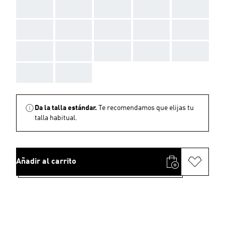
AAA
AAA
AAA
AAA
AAA
AAA
AAA
AAA
AAA
AAA
AAA
AAA
AAA
AAA
AAA
AAA
AAA
Da la talla estándar.
Te recomendamos que elijas tu
talla habitual.
Añadir al carrito