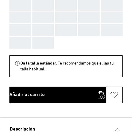
AAA
AAA
AAA
AAA
AAA
AAA
AAA
AAA
AAA
AAA
AAA
AAA
AAA
AAA
AAA
AAA
AAA
Da la talla estándar.
Te recomendamos que elijas tu
talla habitual.
Añadir al carrito
Descripción