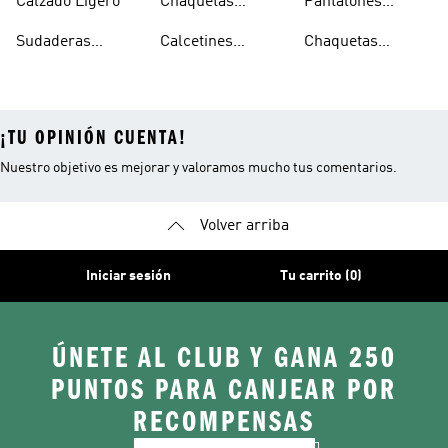
Calzado Ligero
Chaquetas
Pantalones
Hombre
Impermeables
Elásticos
Sudaderas
Calcetines
Chaquetas
Mujer
Ligeras Con
Transpirables
Impermeables
¡TU OPINIÓN CUENTA!
Nuestro objetivo es mejorar y valoramos mucho tus comentarios.
Volver arriba
Iniciar sesión
Tu carrito (0)
ÚNETE AL CLUB Y GANA 250
PUNTOS PARA CANJEAR POR
RECOMPENSAS