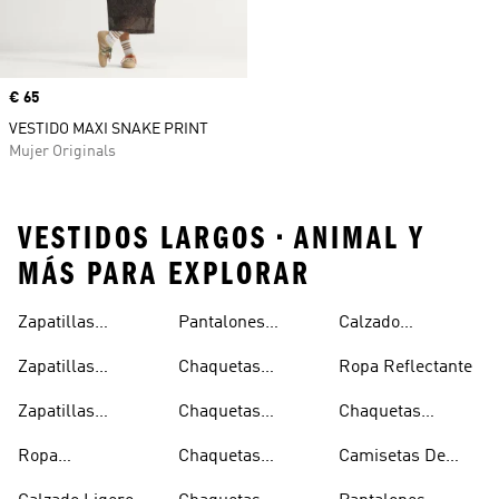
Precio
€ 65
VESTIDO MAXI SNAKE PRINT
Mujer Originals
VESTIDOS LARGOS • ANIMAL Y
MÁS PARA EXPLORAR
Zapatillas
Pantalones
Calzado
Capucha
Transpirables
Deportivos
Reflectante
Zapatillas
Chaquetas
Ropa Reflectante
Mujer
Ligeros
Transpirables
Ligeras
Zapatillas
Chaquetas
Chaquetas
Hombre
Transpirables
Plegables
Aislantes
Ropa
Chaquetas
Camisetas De
Niños
Impermeable
Impermeables
Secado Rápido