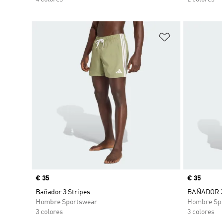
Añadir a la li
Precio
€ 35
Precio
€ 35
Bañador 3 Stripes
BAÑADOR 3
Hombre Sportswear
Hombre Sp
3 colores
3 colores