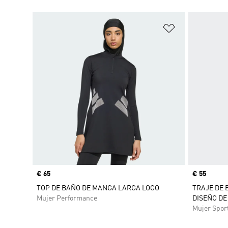
Añadir a la li
Precio
€ 65
Precio
€ 55
TOP DE BAÑO DE MANGA LARGA LOGO
TRAJE DE 
Mujer Performance
DISEÑO DE
Mujer Spor