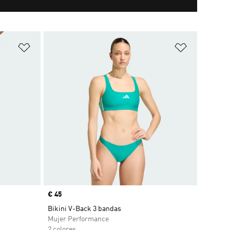
Añadir a la lista de deseos
Añadir a la
Precio
€ 45
Bikini V-Back 3 bandas
Mujer Performance
2 colores