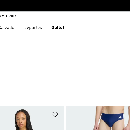
ete al club
Calzado
Deportes
Outlet
sta de deseos
Añadir a la lista de deseos