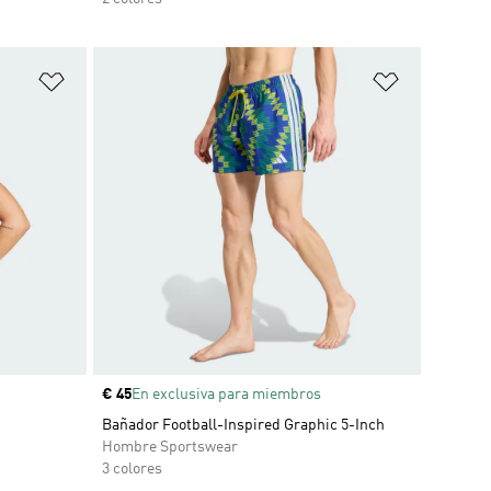
Añadir a la lista de deseos
Añadir a la
Precio
€ 45
En exclusiva para miembros
Bañador Football-Inspired Graphic 5-Inch
Hombre Sportswear
3 colores