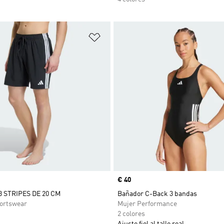
sta de deseos
Añadir a la lista de deseos
Precio
€ 40
 STRIPES DE 20 CM
Bañador C-Back 3 bandas
ortswear
Mujer Performance
2 colores