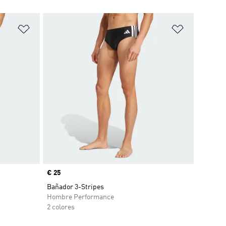
Añadir a la lista de deseos
Añadir a la
Precio
€ 25
Bañador 3-Stripes
Hombre Performance
2 colores