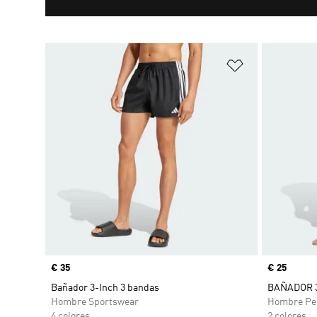
Añadir a la li
Precio
€ 35
Precio
€ 25
Bañador 3-Inch 3 bandas
BAÑADOR 
Hombre Sportswear
Hombre Pe
4 colores
2 colores