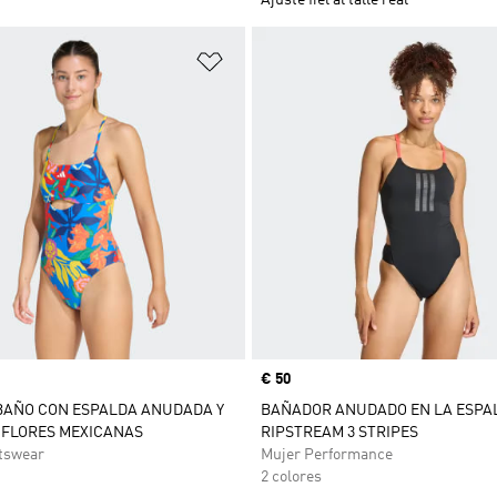
Ajuste fiel al talle real
sta de deseos
Añadir a la lista de deseos
Precio
€ 50
BAÑO CON ESPALDA ANUDADA Y
BAÑADOR ANUDADO EN LA ESPA
 FLORES MEXICANAS
RIPSTREAM 3 STRIPES
tswear
Mujer Performance
2 colores