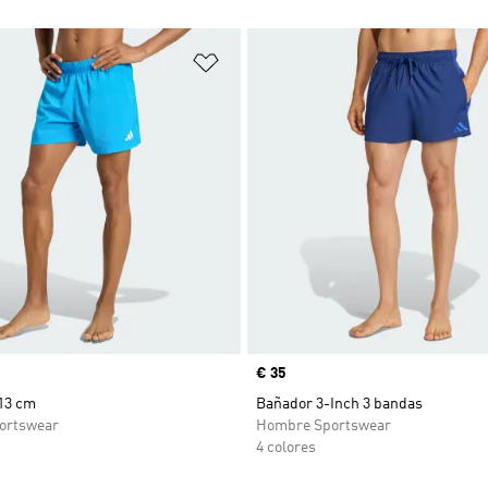
sta de deseos
Añadir a la lista de deseos
Precio
€ 35
13 cm
Bañador 3-Inch 3 bandas
ortswear
Hombre Sportswear
4 colores