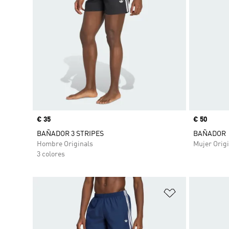
Precio
€ 35
Precio
€ 50
BAÑADOR 3 STRIPES
BAÑADOR
Hombre Originals
Mujer Origi
3 colores
Añadir a la li