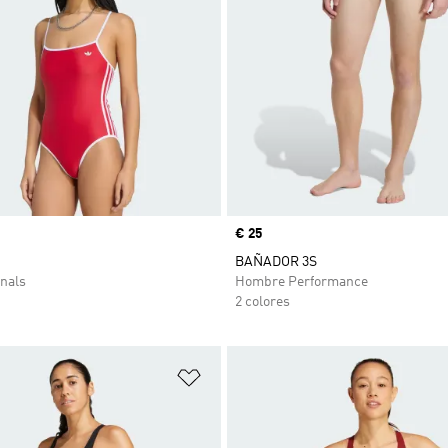
Precio
€ 25
BAÑADOR 3S
nals
Hombre Performance
2 colores
sta de deseos
Añadir a la lista de deseos