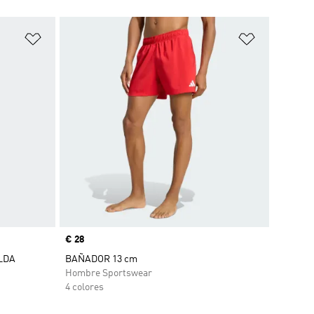
Añadir a la lista de deseos
Añadir a la
Precio
€ 28
LDA
BAÑADOR 13 cm
Hombre Sportswear
4 colores