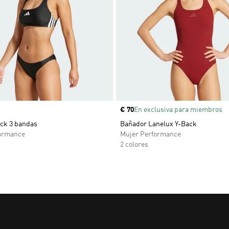
Precio
€ 70
En exclusiva para miembros
ack 3 bandas
Bañador Lanelux Y-Back
ormance
Mujer Performance
2 colores