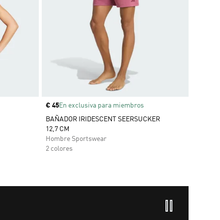
Precio
€ 45
En exclusiva para miembros
BAÑADOR IRIDESCENT SEERSUCKER
12,7 CM
Hombre Sportswear
2 colores