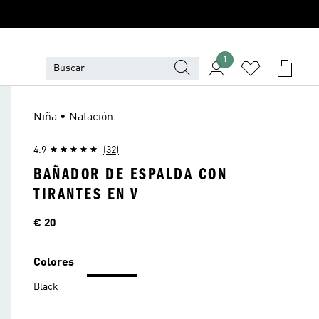
1
Niña • Natación
4.9
(32)
BAÑADOR DE ESPALDA CON
TIRANTES EN V
Precio
€ 20
Colores
Black