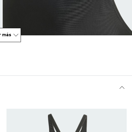
r más