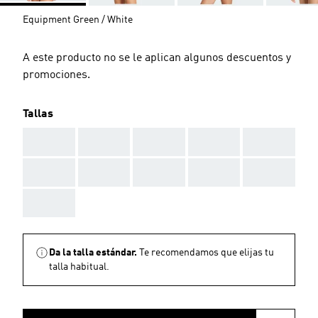
Equipment Green / White
A este producto no se le aplican algunos descuentos y
promociones.
Tallas
AAA
AAA
AAA
AAA
AAA
AAA
AAA
AAA
AAA
AAA
AAA
Da la talla estándar.
Te recomendamos que elijas tu
talla habitual.