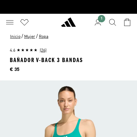
1
/
/
Inicio
Mujer
Ropa
4.6
(26)
BAÑADOR V-BACK 3 BANDAS
Precio
€ 35