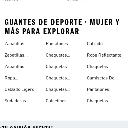
5 colores
5 colores
GUANTES DE DEPORTE • MUJER Y
MÁS PARA EXPLORAR
Zapatillas
Pantalones
Calzado
Capucha
Transpirables
Deportivos
Reflectante
Zapatillas
Chaquetas
Ropa Reflectante
Mujer
Ligeros
Transpirables
Ligeras
Zapatillas
Chaquetas
Chaquetas
Hombre
Transpirables
Plegables
Aislantes
Ropa
Chaquetas
Camisetas De
Niños
Impermeable
Impermeables
Secado Rápido
Calzado Ligero
Chaquetas
Pantalones
Hombre
Impermeables
Elásticos
Sudaderas
Calcetines
Chaquetas
Mujer
Ligeras Con
Transpirables
Impermeables