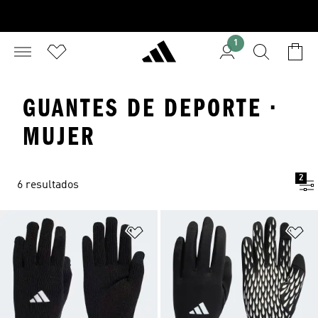
1
GUANTES DE DEPORTE ·
MUJER
2
6 resultados
Añadir a la lista de deseos
Añ