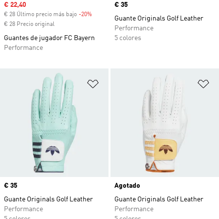
Precio de venta
€ 22,40
Precio
€ 35
€ 28 Último precio más bajo
-20%
Descuento
Guante Originals Golf Leather
€ 28 Precio original
Performance
Guantes de jugador FC Bayern
5 colores
Performance
Añadir a la lista de deseos
Añ
Precio
€ 35
Agotado
Guante Originals Golf Leather
Guante Originals Golf Leather
Performance
Performance