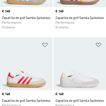
Precio
€ 140
Precio
€ 140
Zapatilla de golf Samba Spikeless
Zapatilla de golf Samba Spikeless
Performance
Performance
8 colores
8 colores
Añadir a la lista de deseos
Añ
Precio
€ 140
Precio
€ 140
Zapatilla de golf Samba Spikeless
Zapatilla de golf Samba Spikeless
Performance
Performance