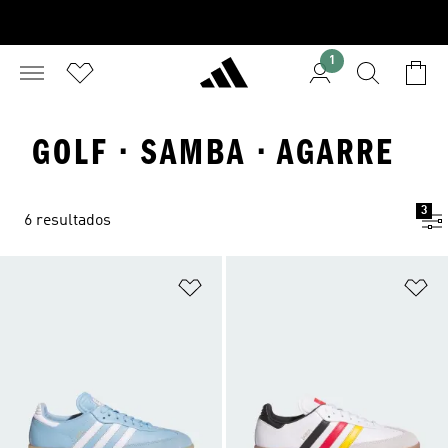
1
GOLF · SAMBA · AGARRE
3
6 resultados
Añadir a la lista de deseos
Añ