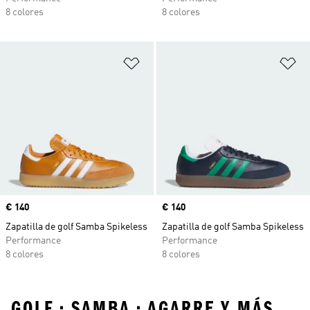
8 colores
8 colores
Añadir a la lista de deseos
Añ
Precio
€ 140
Precio
€ 140
Zapatilla de golf Samba Spikeless
Zapatilla de golf Samba Spikeless
Performance
Performance
8 colores
8 colores
GOLF • SAMBA • AGARRE Y MÁS