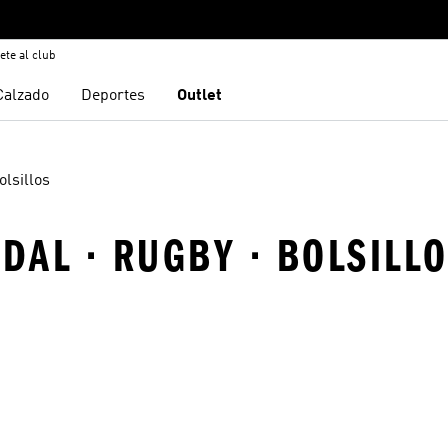
ete al club
Calzado
Deportes
Outlet
olsillos
DAL · RUGBY · BOLSILL
sta de deseos