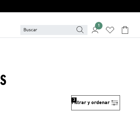
1
OS
3
Filtrar y ordenar