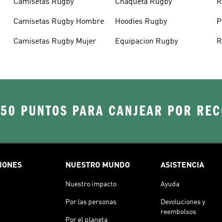
Camisetas Rugby
Chaqueta Rugby
R
Camisetas Rugby Hombre
Hoodies Rugby
P
Camisetas Rugby Mujer
Equipacion Rugby
R
250 PUNTOS PARA CANJEAR POR RE
IONES
NUESTRO MUNDO
ASISTENCIA
Nuestro impacto
Ayuda
Por las personas
Devoluciones y
reembolsos
Por el planeta