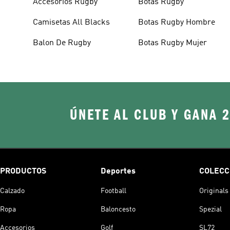
Accesorios Rugby
Botas Rugby
Camisetas All Blacks
Botas Rugby Hombre
Balon De Rugby
Botas Rugby Mujer
ÚNETE AL CLUB Y GANA 
PRODUCTOS
Deportes
COLECC
Calzado
Football
Originals
Ropa
Baloncesto
Spezial
Accesorios
Golf
SL72