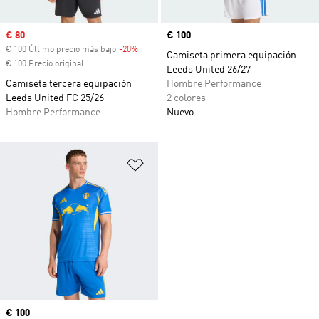
Precio de venta
€ 80
Precio
€ 100
€ 100 Último precio más bajo
-20%
Descuento
Camiseta primera equipación
€ 100 Precio original
Leeds United 26/27
Camiseta tercera equipación
Hombre Performance
Leeds United FC 25/26
2 colores
Hombre Performance
Nuevo
Añadir a la lista de deseos
Precio
€ 100