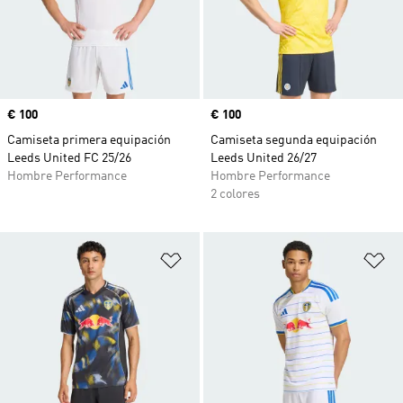
Precio
€ 100
Precio
€ 100
Camiseta primera equipación
Camiseta segunda equipación
Leeds United FC 25/26
Leeds United 26/27
Hombre Performance
Hombre Performance
2 colores
Añadir a la lista de deseos
Añ