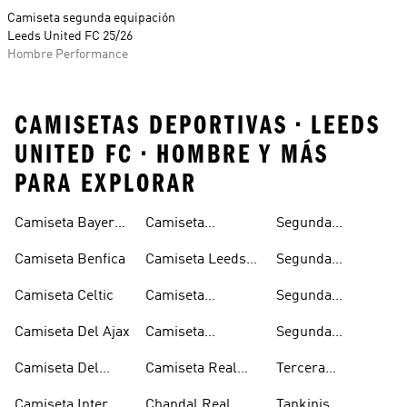
Camiseta segunda equipación
Leeds United FC 25/26
Hombre Performance
CAMISETAS DEPORTIVAS • LEEDS
UNITED FC • HOMBRE Y MÁS
PARA EXPLORAR
Camiseta Bayern
Camiseta
Segunda
Munich
Juventus
Equipacion
Camiseta Benfica
Camiseta Leeds
Segunda
Arsenal
United
Equipacion
Camiseta Celtic
Camiseta
Segunda
Juventus
Manchester
Equipacion
Camiseta Del Ajax
Camiseta
Segunda
United
Manchester
Olympique De
Equipacion Real
United
Camiseta Del
Camiseta Real
Tercera
Lyon
Madrid
Arsenal
Madrid
Equipacion Real
Camiseta Inter
Chandal Real
Tankinis