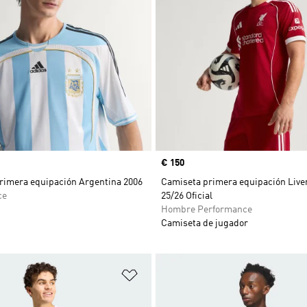
Precio
€ 150
rimera equipación Argentina 2006
Camiseta primera equipación Live
ce
25/26 Oficial
Hombre Performance
Camiseta de jugador
sta de deseos
Añadir a la lista de deseos