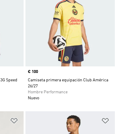
Precio
€ 100
 3G Speed
Camiseta primera equipación Club América
26/27
Hombre Performance
Nuevo
Añadir a la lista de deseos
Añadir a la