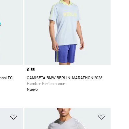
Precio
€ 55
pool FC
CAMISETA BMW BERLIN-MARATHON 2026
Hombre Performance
Nuevo
Añadir a la lista de deseos
Añadir a la