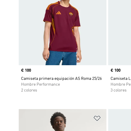
Precio
€ 100
Precio
€ 100
Camiseta primera equipación AS Roma 25/26
Camiseta L
Hombre Performance
Hombre Pe
2 colores
3 colores
Añadir a la li