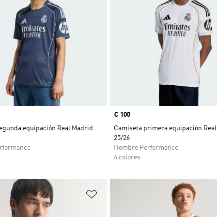
Precio
€ 100
egunda equipación Real Madrid
Camiseta primera equipación Real
25/26
rformance
Hombre Performance
4 colores
sta de deseos
Añadir a la lista de deseos