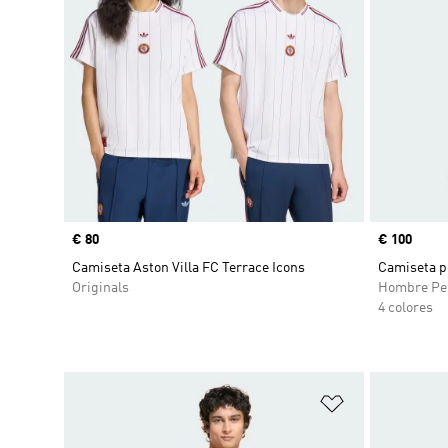
Precio
€ 80
Precio
€ 100
Camiseta Aston Villa FC Terrace Icons
Camiseta p
Originals
Hombre Pe
4 colores
Añadir a la li