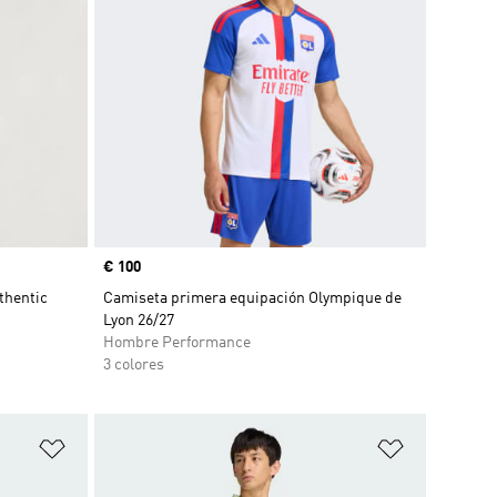
Precio
€ 100
thentic
Camiseta primera equipación Olympique de
Lyon 26/27
Hombre Performance
3 colores
Añadir a la lista de deseos
Añadir a la