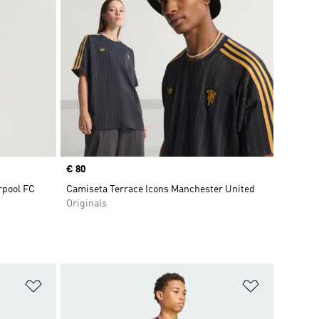
Precio
€ 80
rpool FC
Camiseta Terrace Icons Manchester United
Originals
Añadir a la lista de deseos
Añadir a la