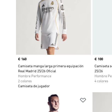
Precio
€ 160
Precio
€ 100
Camiseta manga larga primera equipación
Camiseta s
Real Madrid 25/26 Oficial
25/26
Hombre Performance
Hombre Pe
2 colores
4 colores
Camiseta de jugador
Añadir a la li