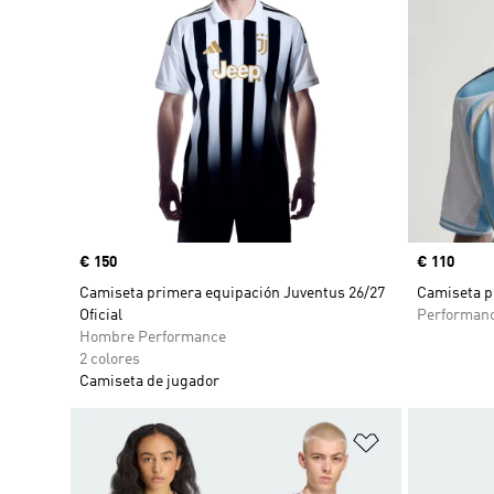
Precio
€ 150
Precio
€ 110
Camiseta primera equipación Juventus 26/27
Camiseta p
Oficial
Performan
Hombre Performance
2 colores
Camiseta de jugador
Añadir a la li