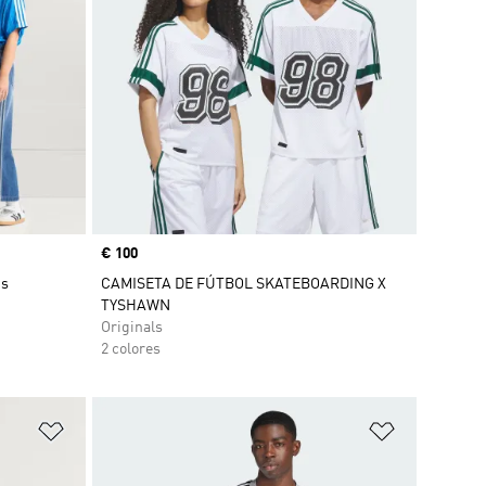
Precio
€ 100
ns
CAMISETA DE FÚTBOL SKATEBOARDING X
TYSHAWN
Originals
2 colores
Añadir a la lista de deseos
Añadir a la