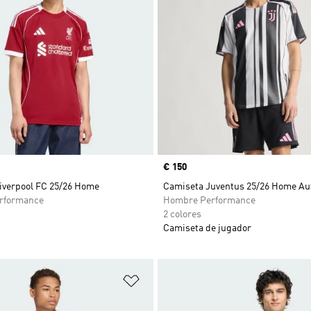
Precio
€ 150
iverpool FC 25/26 Home
Camiseta Juventus 25/26 Home Au
rformance
Hombre Performance
2 colores
Camiseta de jugador
sta de deseos
Añadir a la lista de deseos