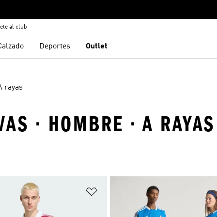
ete al club
Calzado
Deportes
Outlet
A rayas
AS · HOMBRE · A RAYAS
sta de deseos
Añadir a la lista de deseos