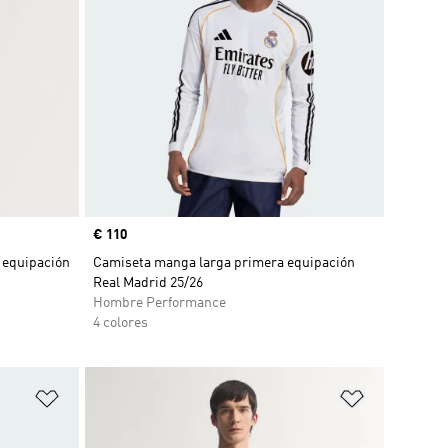
Precio
€ 110
 equipación
Camiseta manga larga primera equipación
Real Madrid 25/26
Hombre Performance
4 colores
Añadir a la lista de deseos
Añadir a la