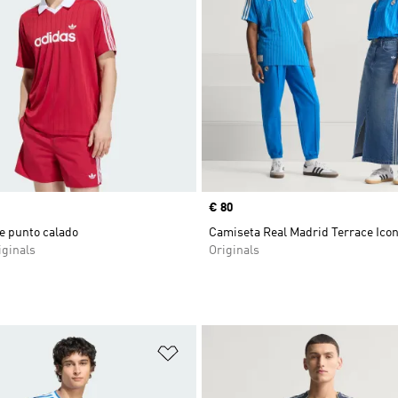
Precio
€ 80
e punto calado
Camiseta Real Madrid Terrace Ico
ginals
Originals
sta de deseos
Añadir a la lista de deseos