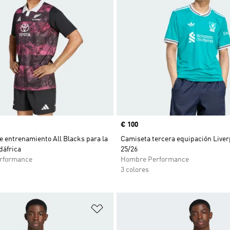
Precio
€ 100
 entrenamiento All Blacks para la
Camiseta tercera equipación Liver
dáfrica
25/26
rformance
Hombre Performance
3 colores
sta de deseos
Añadir a la lista de deseos