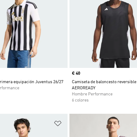
Precio
€ 40
rimera equipación Juventus 26/27
Camiseta de baloncesto reversible
rformance
AEROREADY
Hombre Performance
6 colores
sta de deseos
Añadir a la lista de deseos