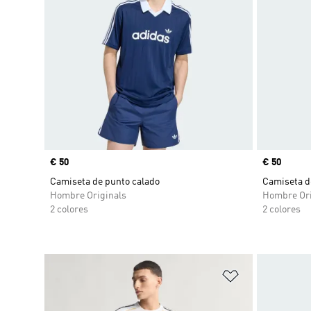
Precio
€ 50
Precio
€ 50
Camiseta de punto calado
Camiseta d
Hombre Originals
Hombre Ori
2 colores
2 colores
Añadir a la li