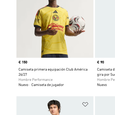
Precio
€ 150
Precio
€ 90
Camiseta primera equipación Club América
Camiseta de
26/27
gira por Su
Hombre Performance
Hombre Pe
Nuevo
Camiseta de jugador
Nuevo
Añadir a la li