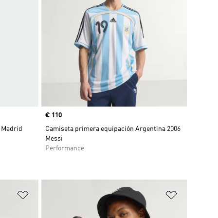
Precio
€ 110
 Madrid
Camiseta primera equipación Argentina 2006
Messi
Performance
Añadir a la lista de deseos
Añadir a la