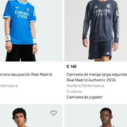
Precio
€ 160
ercera equipación Real Madrid
Camiseta de manga larga segunda
Real Madrid Authentic 25/26
rformance
Hombre Performance
2 colores
Camiseta de jugador
sta de deseos
Añadir a la lista de deseos