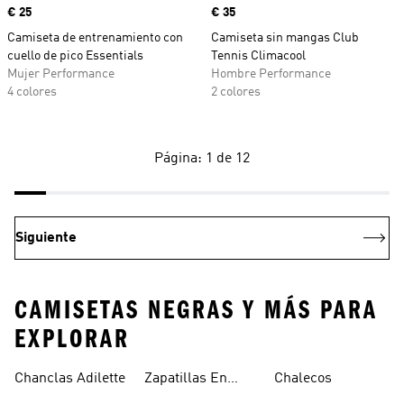
Precio
€ 25
Precio
€ 35
Camiseta de entrenamiento con
Camiseta sin mangas Club
cuello de pico Essentials
Tennis Climacool
Mujer Performance
Hombre Performance
4 colores
2 colores
Página: 1 de 12
Siguiente
CAMISETAS NEGRAS Y MÁS PARA
EXPLORAR
Chanclas Adilette
Zapatillas En
Chalecos
Oferta