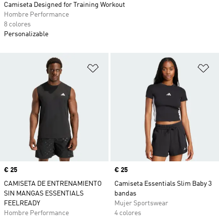
Camiseta Designed for Training Workout
Hombre Performance
8 colores
Personalizable
Añadir a la lista de deseos
Añ
Precio
€ 25
Precio
€ 25
CAMISETA DE ENTRENAMIENTO
Camiseta Essentials Slim Baby 3
SIN MANGAS ESSENTIALS
bandas
FEELREADY
Mujer Sportswear
Hombre Performance
4 colores