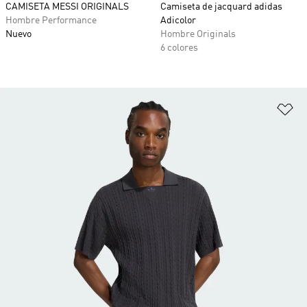
CAMISETA MESSI ORIGINALS
Camiseta de jacquard adidas
Hombre Performance
Adicolor
Nuevo
Hombre Originals
6 colores
Añ