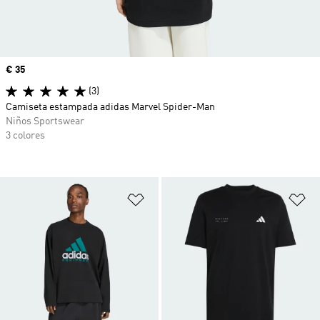
Precio
€ 35
(3)
Camiseta estampada adidas Marvel Spider-Man
Niños Sportswear
3 colores
Añadir a la lista de deseos
Añ