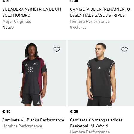
Precio
€ 50
Precio
€ 30
SUDADERA ASIMÉTRICA DE UN
CAMISETA DE ENTRENAMIENTO
SOLO HOMBRO
ESSENTIALS BASE 3 STRIPES
Mujer Originals
Hombre Performance
Nuevo
8 colores
Añadir a la lista de deseos
Añ
Precio
€ 50
Precio
€ 30
Camiseta All Blacks Performance
Camiseta sin mangas adidas
Hombre Performance
Basketball All-World
Hombre Performance