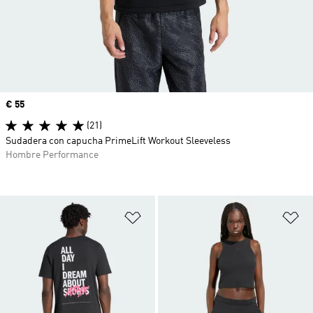
Precio
€ 55
(21)
Sudadera con capucha PrimeLift Workout Sleeveless
Hombre Performance
Añadir a la lista de deseos
Añ