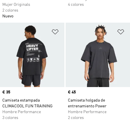
Mujer Originals
4 colores
2 colores
Nuevo
Añadir a la lista de deseos
Añ
Precio
€ 35
Precio
€ 45
Camiseta estampada
Camiseta holgada de
CLIMACOOL FUN TRAINING
entrenamiento Power
Hombre Performance
Hombre Performance
3 colores
2 colores