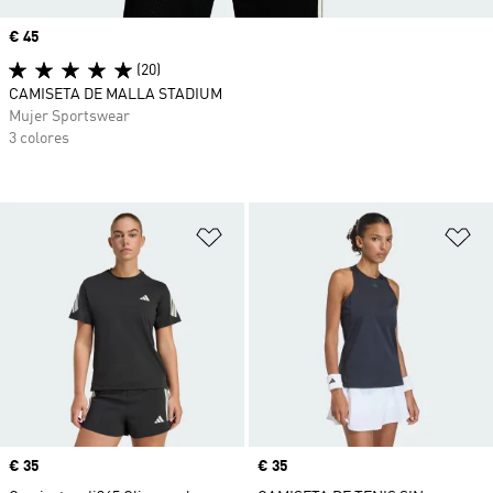
Precio
€ 45
(20)
CAMISETA DE MALLA STADIUM
Mujer Sportswear
3 colores
Añadir a la lista de deseos
Añ
Precio
€ 35
Precio
€ 35