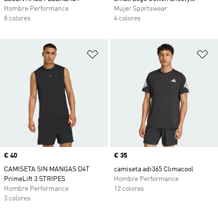
Hombre Performance
Mujer Sportswear
8 colores
4 colores
Añadir a la lista de deseos
Añ
Precio
€ 40
Precio
€ 35
CAMISETA SIN MANGAS D4T
camiseta adi365 Climacool
PrimeLift 3 STRIPES
Hombre Performance
Hombre Performance
12 colores
3 colores