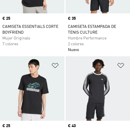
Precio
€ 25
Precio
€ 35
CAMISETA ESSENTIALS CORTE
CAMISETA ESTAMPADA DE
BOYFRIEND
TENIS CULTURE
Mujer Originals
Hombre Performance
7 colores
2 colores
Nuevo
Añadir a la lista de deseos
Añ
Precio
€ 25
Precio
€ 40