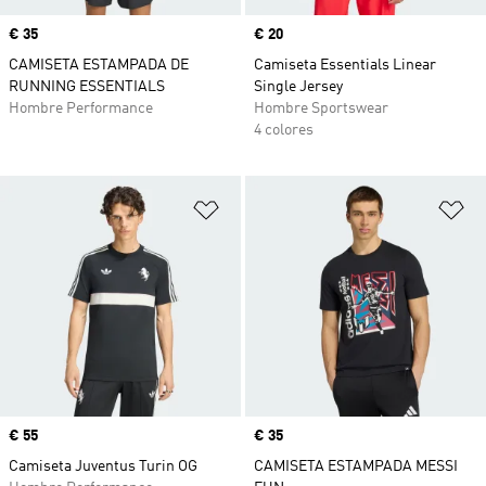
Precio
€ 35
Precio
€ 20
CAMISETA ESTAMPADA DE
Camiseta Essentials Linear
RUNNING ESSENTIALS
Single Jersey
Hombre Performance
Hombre Sportswear
4 colores
Añadir a la lista de deseos
Añ
Precio
€ 55
Precio
€ 35
Camiseta Juventus Turin OG
CAMISETA ESTAMPADA MESSI