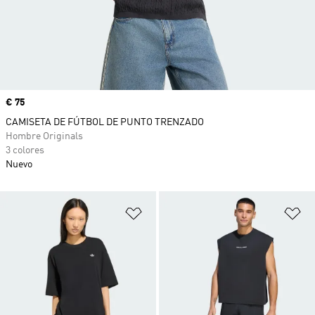
Precio
€ 75
CAMISETA DE FÚTBOL DE PUNTO TRENZADO
Hombre Originals
3 colores
Nuevo
Añadir a la lista de deseos
Añ