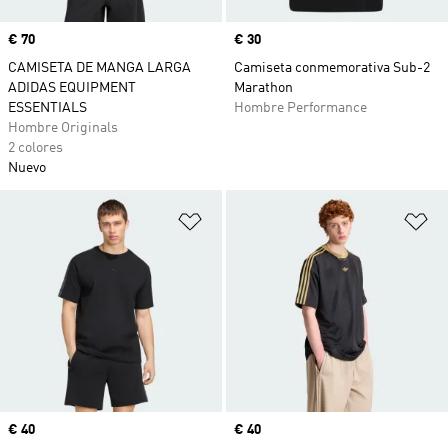
Precio
€ 70
Precio
€ 30
CAMISETA DE MANGA LARGA
Camiseta conmemorativa Sub-2
ADIDAS EQUIPMENT
Marathon
ESSENTIALS
Hombre Performance
Hombre Originals
2 colores
Nuevo
Añadir a la lista de deseos
Añ
Precio
€ 40
Precio
€ 40