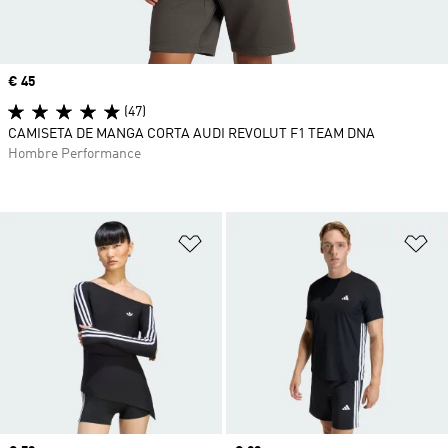
Precio
€ 45
(47)
CAMISETA DE MANGA CORTA AUDI REVOLUT F1 TEAM DNA
Hombre Performance
Añadir a la lista de deseos
Añ