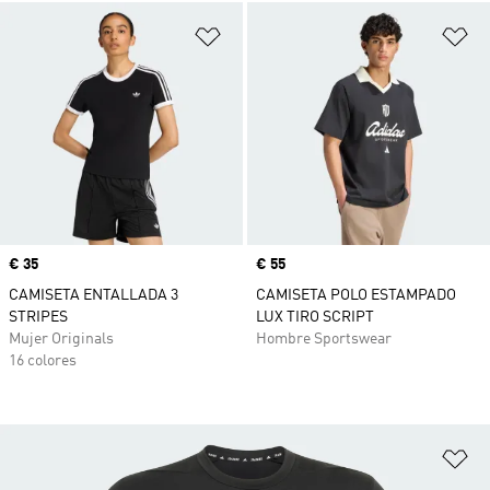
Añadir a la lista de deseos
Añ
Precio
€ 35
Precio
€ 55
CAMISETA ENTALLADA 3
CAMISETA POLO ESTAMPADO
STRIPES
LUX TIRO SCRIPT
Mujer Originals
Hombre Sportswear
16 colores
Añ