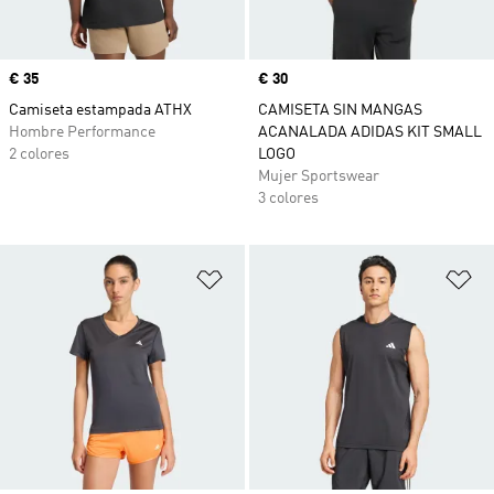
Precio
€ 35
Precio
€ 30
Camiseta estampada ATHX
CAMISETA SIN MANGAS
Hombre Performance
ACANALADA ADIDAS KIT SMALL
2 colores
LOGO
Mujer Sportswear
3 colores
Añadir a la lista de deseos
Añ