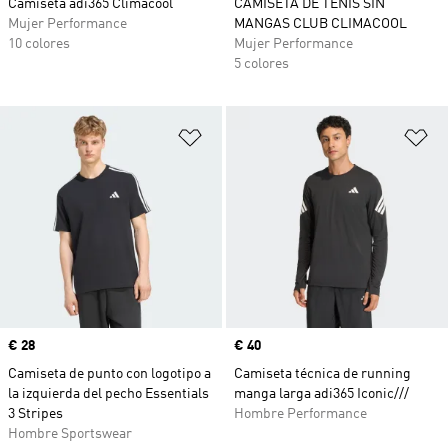
Camiseta adi365 Climacool
CAMISETA DE TENIS SIN
Mujer Performance
MANGAS CLUB CLIMACOOL
10 colores
Mujer Performance
5 colores
Añadir a la lista de deseos
Añ
Precio
€ 28
Precio
€ 40
Camiseta de punto con logotipo a
Camiseta técnica de running
la izquierda del pecho Essentials
manga larga adi365 Iconic///
3 Stripes
Hombre Performance
Hombre Sportswear