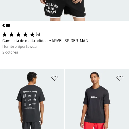
Precio
€ 55
(4)
Camiseta de malla adidas MARVEL SPIDER-MAN
Hombre Sportswear
2 colores
Añadir a la lista de deseos
Añ