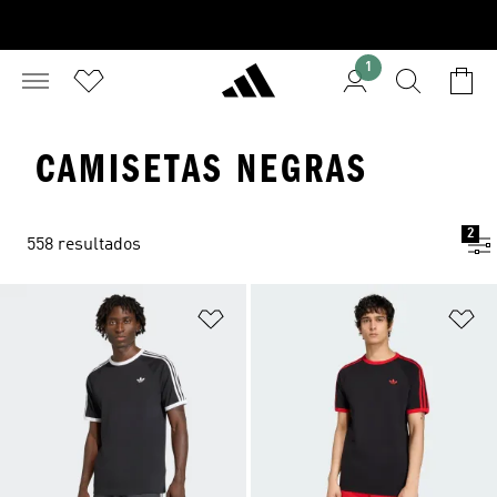
1
CAMISETAS NEGRAS
2
558 resultados
Añadir a la lista de deseos
Añ