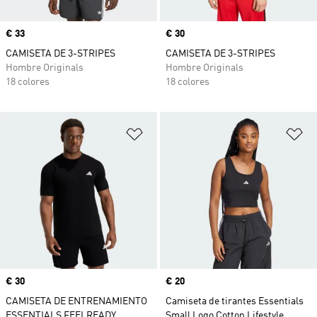
Precio
€ 33
Precio
€ 30
CAMISETA DE 3-STRIPES
CAMISETA DE 3-STRIPES
Hombre Originals
Hombre Originals
18 colores
18 colores
Añadir a la lista de deseos
Añ
Precio
€ 30
Precio
€ 20
CAMISETA DE ENTRENAMIENTO
Camiseta de tirantes Essentials
ESSENTIALS FEELREADY
Small Logo Cotton Lifestyle