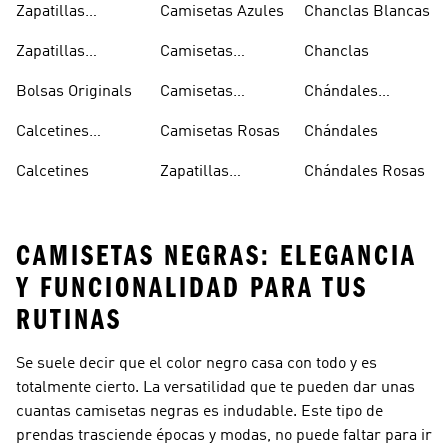
Zapatillas
Camisetas Azules
Chanclas Blancas
Sambas Blancas
Zapatillas
Camisetas
Chanclas
Superstar
Negras
Bolsas Originals
Camisetas
Chándales
Blancas
Originals
Blancos
Calcetines
Camisetas Rosas
Chándales
Tobilleros
Calcetines
Zapatillas
Chándales Rosas
Blancos
Campus
CAMISETAS NEGRAS: ELEGANCIA
Y FUNCIONALIDAD PARA TUS
RUTINAS
Se suele decir que el color negro casa con todo y es
totalmente cierto. La versatilidad que te pueden dar unas
cuantas camisetas negras es indudable. Este tipo de
prendas trasciende épocas y modas, no puede faltar para ir