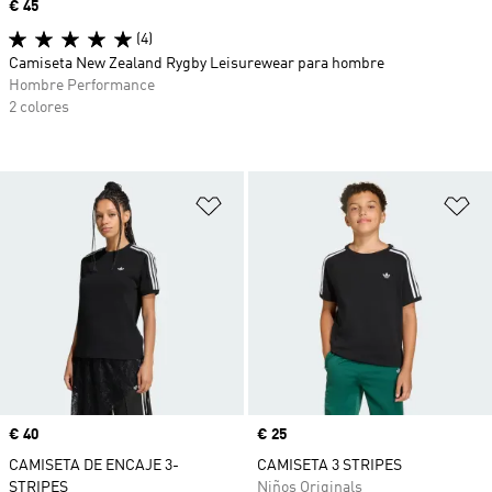
Precio
€ 45
(4)
Camiseta New Zealand Rygby Leisurewear para hombre
Hombre Performance
2 colores
Añadir a la lista de deseos
Añ
Precio
€ 40
Precio
€ 25
CAMISETA DE ENCAJE 3-
CAMISETA 3 STRIPES
STRIPES
Niños Originals