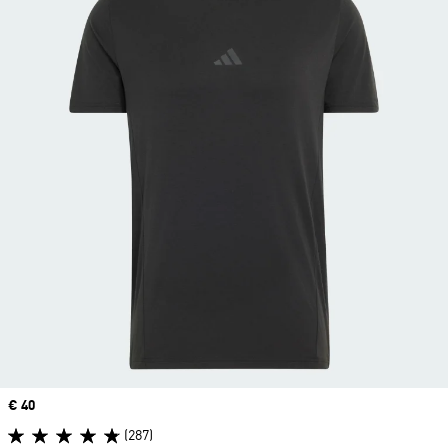
Precio
€ 40
(287)