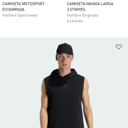
CAMISETA MOTOSPORT
CAMISETA MANGA LARGA
ESTAMPADA
3 STRIPES
Hombre Sportswear
Hombre Originals
6 colores
Añ