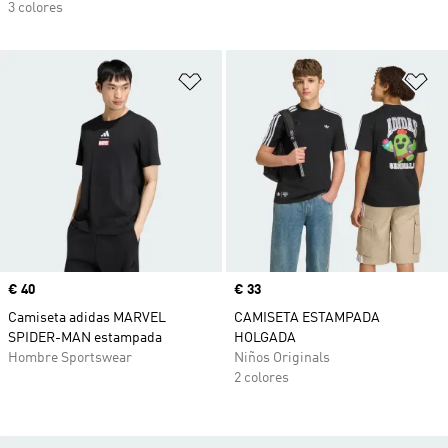
3 colores
Añadir a la lista de deseos
Añ
Precio
€ 40
Precio
€ 33
Camiseta adidas MARVEL
CAMISETA ESTAMPADA
SPIDER-MAN estampada
HOLGADA
Hombre Sportswear
Niños Originals
2 colores