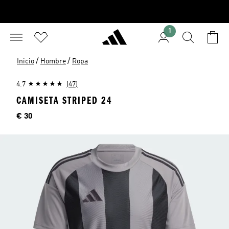
1
/
/
Inicio
Hombre
Ropa
4.7
(47)
CAMISETA STRIPED 24
Precio
€ 30