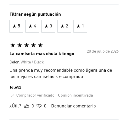
Filtrar según puntuación
5
4
3
2
1
28 de julio de 2026
La camiseta más chula k tengo
Color:
White / Black
Una prenda muy recomendable como ligera una de
las mejores camisetas k e comprado
Tole52
Comprador verificado
Opinión incentivada
¿Útil?
0
0
Denunciar comentario