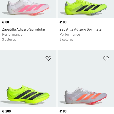
Precio
€ 80
Precio
€ 80
Zapatilla Adizero Sprintstar
Zapatilla Adizero Sprintstar
Performance
Performance
3 colores
3 colores
Añadir a la lista de deseos
Añ
Precio
€ 200
Precio
€ 80