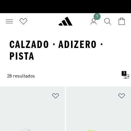
1
CALZADO · ADIZERO ·
PISTA
3
28 resultados
Añadir a la lista de deseos
Añ