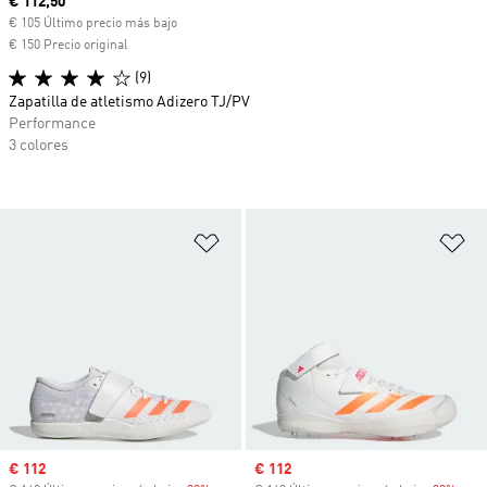
Precio actual
€ 112,50
€ 105 Último precio más bajo
€ 150 Precio original
(9)
Zapatilla de atletismo Adizero TJ/PV
Performance
3 colores
Añadir a la lista de deseos
Añ
Precio de venta
€ 112
Precio de venta
€ 112