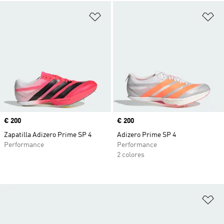
Añadir a la lista de deseos
Añ
Precio
€ 200
Precio
€ 200
Zapatilla Adizero Prime SP 4
Adizero Prime SP 4
Performance
Performance
2 colores
Añ