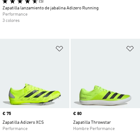
(5)
Zapatilla lanzamiento de jabalina Adizero Running
Performance
3 colores
Añadir a la lista de deseos
Añ
Precio
€ 75
Precio
€ 80
Zapatilla Adizero XCS
Zapatilla Throwstar
Performance
Hombre Performance