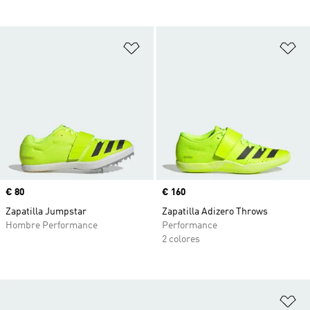
Añadir a la lista de deseos
Añ
Precio
€ 80
Precio
€ 160
Zapatilla Jumpstar
Zapatilla Adizero Throws
Hombre Performance
Performance
2 colores
Añ