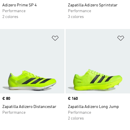
Adizero Prime SP 4
Zapatilla Adizero Sprintstar
Performance
Performance
2 colores
3 colores
Añadir a la lista de deseos
Añ
Precio
€ 80
Precio
€ 160
Zapatilla Adizero Distancestar
Zapatilla Adizero Long Jump
Performance
Performance
2 colores