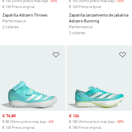
€ 160 Último precio más bajo
-30%
Descuento
€ 160 Último precio más bajo
-30%
Desc
€ 160 Precio original
€ 160 Precio original
Zapatilla Adizero Throws
Zapatilla lanzamiento de jabalina
Performance
Adizero Running
2 colores
Performance
3 colores
Añadir a la lista de deseos
Añ
Precio de venta
€ 76,80
Precio de venta
€ 126
€ 80 Último precio más bajo
-4%
Descuento
€ 180 Último precio más bajo
-30%
Desc
€ 160 Precio original
€ 180 Precio original