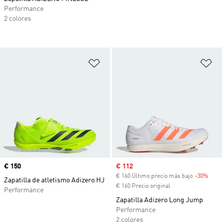
Performance
2 colores
Añadir a la lista de deseos
Añ
Precio
€ 150
Precio de venta
€ 112
€ 160 Último precio más bajo
-30%
Desc
Zapatilla de atletismo Adizero HJ
€ 160 Precio original
Performance
Zapatilla Adizero Long Jump
Performance
2 colores