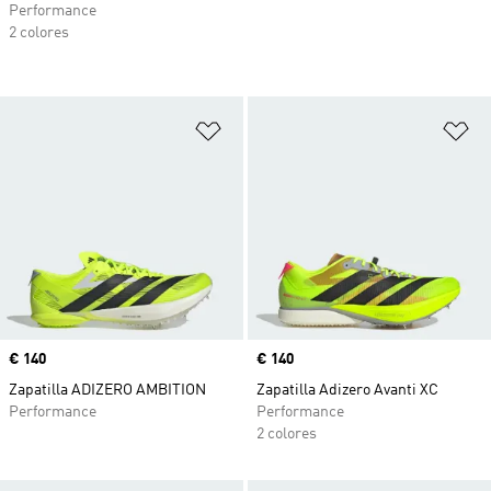
Performance
2 colores
Añadir a la lista de deseos
Añ
Precio
€ 140
Precio
€ 140
Zapatilla ADIZERO AMBITION
Zapatilla Adizero Avanti XC
Performance
Performance
2 colores