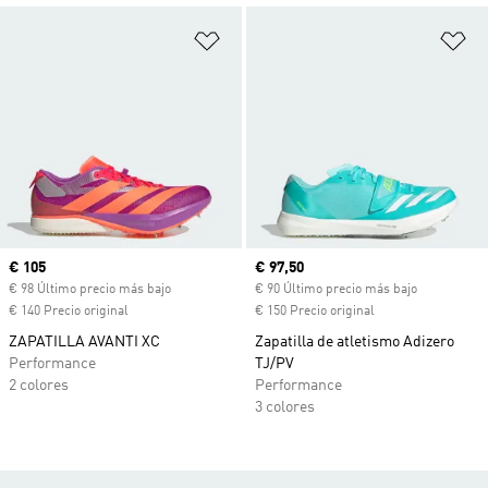
Añadir a la lista de deseos
Añ
Precio actual
€ 105
Precio actual
€ 97,50
€ 98 Último precio más bajo
€ 90 Último precio más bajo
€ 140 Precio original
€ 150 Precio original
ZAPATILLA AVANTI XC
Zapatilla de atletismo Adizero
Performance
TJ/PV
2 colores
Performance
3 colores