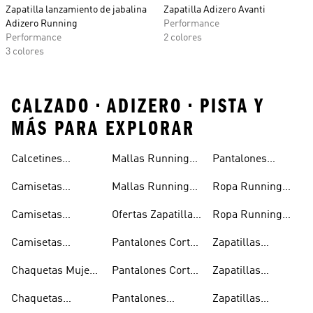
Zapatilla lanzamiento de jabalina
Zapatilla Adizero Avanti
Adizero Running
Performance
Performance
2 colores
3 colores
CALZADO • ADIZERO • PISTA Y
MÁS PARA EXPLORAR
Calcetines
Mallas Running
Pantalones
Running
Hombre
Running Mujer
Camisetas
Mallas Running
Ropa Running
Running
Mujer
Hombre
Camisetas
Ofertas Zapatillas
Ropa Running
Running Hombre
Running
Mujer
Camisetas
Pantalones Cortos
Zapatillas
Running Mujer
Running Hombre
Running
Chaquetas Mujer
Pantalones Cortos
Zapatillas
Running
Running Mujer
Running Hombre
Chaquetas
Pantalones
Zapatillas