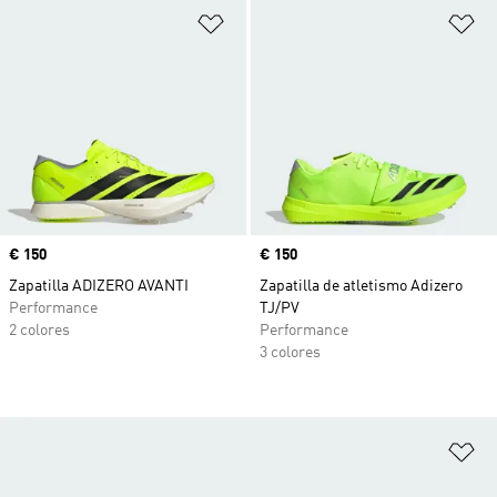
Añadir a la lista de deseos
Añ
Precio
€ 150
Precio
€ 150
Zapatilla ADIZERO AVANTI
Zapatilla de atletismo Adizero
Performance
TJ/PV
2 colores
Performance
3 colores
Añ