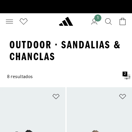
1
OUTDOOR · SANDALIAS &
CHANCLAS
2
8 resultados
Añadir a la lista de deseos
Añ