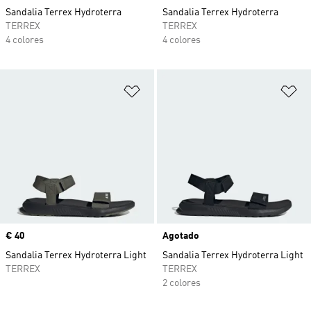
Sandalia Terrex Hydroterra
Sandalia Terrex Hydroterra
TERREX
TERREX
4 colores
4 colores
Añadir a la lista de deseos
Añ
Precio
€ 40
Agotado
Sandalia Terrex Hydroterra Light
Sandalia Terrex Hydroterra Light
TERREX
TERREX
2 colores