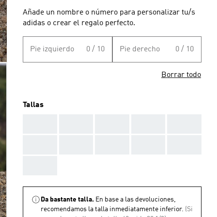
Añade un nombre o número para personalizar tu/s
adidas o crear el regalo perfecto.
Pie izquierdo
0 / 10
Pie derecho
0 / 10
Borrar todo
Tallas
AAA
AAA
AAA
AAA
AAA
AAA
AAA
AAA
AAA
AAA
AAA
Da bastante talla.
En base a las devoluciones,
recomendamos la talla inmediatamente inferior.
(Si