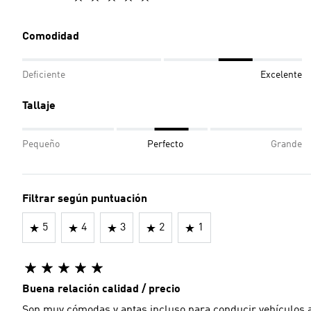
Comodidad
Deficiente
Excelente
Tallaje
Pequeño
Perfecto
Grande
Filtrar según puntuación
5
4
3
2
1
Buena relación calidad / precio
Son muy cómodas y aptas incluso para conducir vehículos 