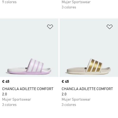
9 colores
Mujer Sportswear
3 colores
Añadir a la lista de deseos
Añ
Precio
€ 45
Precio
€ 45
CHANCLA ADILETTE COMFORT
CHANCLA ADILETTE COMFORT
2.0
2.0
Mujer Sportswear
Mujer Sportswear
3 colores
3 colores