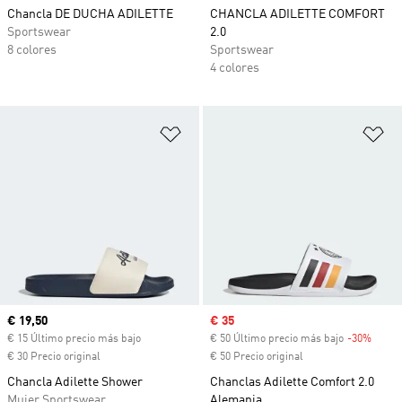
Chancla DE DUCHA ADILETTE
CHANCLA ADILETTE COMFORT
Sportswear
2.0
8 colores
Sportswear
4 colores
Añadir a la lista de deseos
Añ
Precio actual
€ 19,50
Precio de venta
€ 35
€ 15 Último precio más bajo
€ 50 Último precio más bajo
-30%
Descu
€ 30 Precio original
€ 50 Precio original
Chancla Adilette Shower
Chanclas Adilette Comfort 2.0
Mujer Sportswear
Alemania