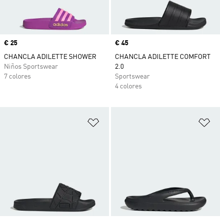
Precio
€ 25
Precio
€ 45
CHANCLA ADILETTE SHOWER
CHANCLA ADILETTE COMFORT
Niños Sportswear
2.0
7 colores
Sportswear
4 colores
Añadir a la lista de deseos
Añ