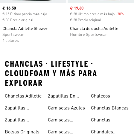
Precio actual
€ 16,50
Precio de venta
€ 19,60
€ 15 Último precio más bajo
€ 28 Último precio más bajo
-30%
Descu
€ 30 Precio original
€ 28 Precio original
Chancla Adilette Shower
Chancla de ducha Adilette
Sportswear
Hombre Sportswear
4 colores
CHANCLAS • LIFESTYLE •
CLOUDFOAM Y MÁS PARA
EXPLORAR
Chanclas Adilette
Zapatillas En
Chalecos
Oferta
Zapatillas
Camisetas Azules
Chanclas Blancas
Sambas Blancas
Zapatillas
Camisetas
Chanclas
Superstar
Negras
Bolsas Originals
Camisetas
Chándales