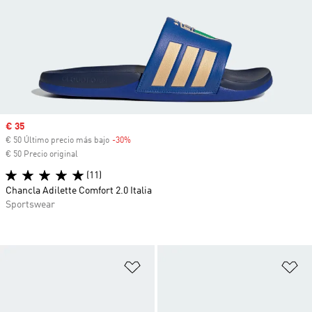
Precio de venta
€ 35
€ 50 Último precio más bajo
-30%
Descuento
€ 50 Precio original
(11)
Chancla Adilette Comfort 2.0 Italia
Sportswear
Añadir a la lista de deseos
Añ