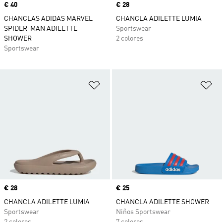
Precio
€ 40
Precio
€ 28
CHANCLAS ADIDAS MARVEL
CHANCLA ADILETTE LUMIA
SPIDER-MAN ADILETTE
Sportswear
SHOWER
2 colores
Sportswear
Añadir a la lista de deseos
Añ
Precio
€ 28
Precio
€ 25
CHANCLA ADILETTE LUMIA
CHANCLA ADILETTE SHOWER
Sportswear
Niños Sportswear