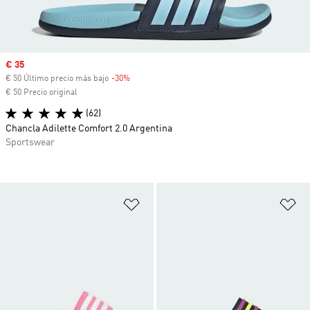
Precio de venta
€ 35
€ 50 Último precio más bajo
-30%
Descuento
€ 50 Precio original
(62)
Chancla Adilette Comfort 2.0 Argentina
Sportswear
Añadir a la lista de deseos
Añ