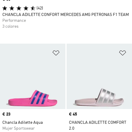
(42)
CHANCLA ADILETTE CONFORT MERCEDES AMG PETRONAS F1 TEAM
Performance
3 colores
Añadir a la lista de deseos
Añ
Precio
€ 23
Precio
€ 45
Chancla Adilette Aqua
CHANCLA ADILETTE COMFORT
Mujer Sportswear
2.0