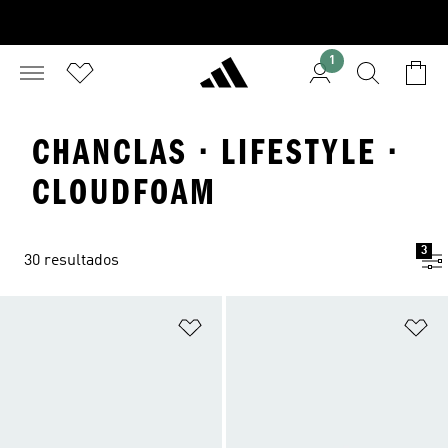
1
CHANCLAS · LIFESTYLE ·
CLOUDFOAM
3
30 resultados
Añadir a la lista de deseos
Añ