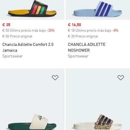
Precio de venta
€ 35
Precio de venta
€ 16,50
€ 50 Último precio más bajo
-30%
Descuento
€ 18 Último precio más bajo
-8%
Descue
€ 50 Precio original
€ 30 Precio original
Chancla Adilette Comfort 2.0
CHANCLA ADILETTE
Jamaica
NOSHOWER
Sportswear
Sportswear
Añadir a la lista de deseos
Añ