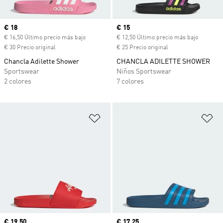
Precio actual
€ 18
Precio actual
€ 15
€ 16,50 Último precio más bajo
€ 12,50 Último precio más bajo
€ 30 Precio original
€ 25 Precio original
Chancla Adilette Shower
CHANCLA ADILETTE SHOWER
Sportswear
Niños Sportswear
2 colores
7 colores
Añadir a la lista de deseos
Añ
Precio actual
€ 19,50
Precio actual
€ 17,25