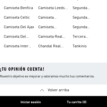
Munich
Juventus
Equipacion
Camiseta Benfica
Camiseta Leeds
Segunda
Arsenal
United
Equipacion
Camiseta Celtic
Camiseta
Segunda
Juventus
Manchester
Equipacion
Camiseta Del Ajax
Camiseta
Segunda
United
Manchester
Olympique De
Equipacion Real
United
Camiseta Del
Camiseta Real
Tercera
Lyon
Madrid
Arsenal
Madrid
Equipacion Real
Camiseta Inter
Chandal Real
Tankinis
Madrid
Miami
Madrid
¡TU OPINIÓN CUENTA!
Nuestro objetivo es mejorar y valoramos mucho tus comentarios.
Volver arriba
Iniciar sesión
Tu carrito (0)