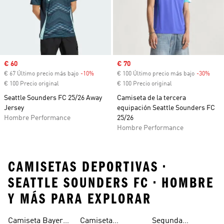
Precio de venta
€ 60
Precio de venta
€ 70
€ 67 Último precio más bajo
-10%
Descuento
€ 100 Último precio más bajo
-30%
Desc
€ 100 Precio original
€ 100 Precio original
Seattle Sounders FC 25/26 Away
Camiseta de la tercera
Jersey
equipación Seattle Sounders FC
Hombre Performance
25/26
Hombre Performance
CAMISETAS DEPORTIVAS •
SEATTLE SOUNDERS FC • HOMBRE
Y MÁS PARA EXPLORAR
Camiseta Bayern
Camiseta
Segunda