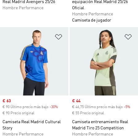
Real Madrid Avengers 25/26
equipación Real Madrid 25/26
Hombre Performance
Oficial
Hombre Performance
Camiseta de jugador
Añadir a la lista de deseos
Añ
Precio de venta
€ 63
Precio de venta
€ 44
€ 90 Último precio más bajo
-30%
Descuento
€ 46,75 Último precio más bajo
-5%
Desc
€ 90 Precio original
€ 55 Precio original
Camiseta Real Madrid Cultural
Camiseta entrenamiento Real
Story
Madrid Tiro 25 Competition
Hombre Performance
Hombre Performance