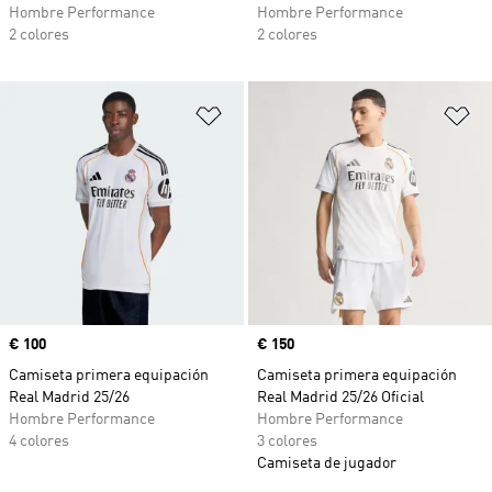
Hombre Performance
Hombre Performance
2 colores
2 colores
Añadir a la lista de deseos
Añ
Precio
€ 100
Precio
€ 150
Camiseta primera equipación
Camiseta primera equipación
Real Madrid 25/26
Real Madrid 25/26 Oficial
Hombre Performance
Hombre Performance
4 colores
3 colores
Camiseta de jugador