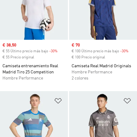
Precio de venta
€ 38,50
Precio de venta
€ 70
€ 55 Último precio más bajo
-30%
Descuento
€ 100 Último precio más bajo
-30%
Desc
€ 55 Precio original
€ 100 Precio original
Camiseta entrenamiento Real
Camiseta Real Madrid Originals
Madrid Tiro 25 Competition
Hombre Performance
Hombre Performance
2 colores
Añadir a la lista de deseos
Añ