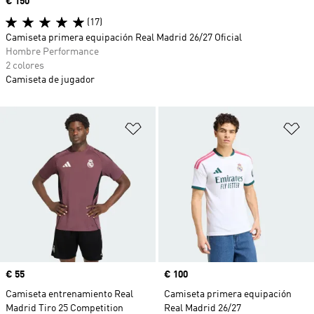
Precio
€ 150
(17)
Camiseta primera equipación Real Madrid 26/27 Oficial
Hombre Performance
2 colores
Camiseta de jugador
Añadir a la lista de deseos
Añ
Precio
€ 55
Precio
€ 100
Camiseta entrenamiento Real
Camiseta primera equipación
Madrid Tiro 25 Competition
Real Madrid 26/27