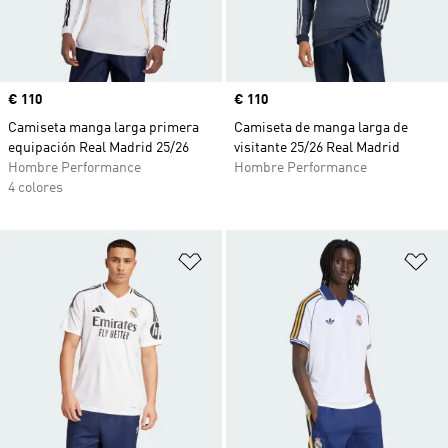
Precio
€ 110
Precio
€ 110
Camiseta manga larga primera
Camiseta de manga larga de
equipación Real Madrid 25/26
visitante 25/26 Real Madrid
Hombre Performance
Hombre Performance
4 colores
Añadir a la lista de deseos
Añ