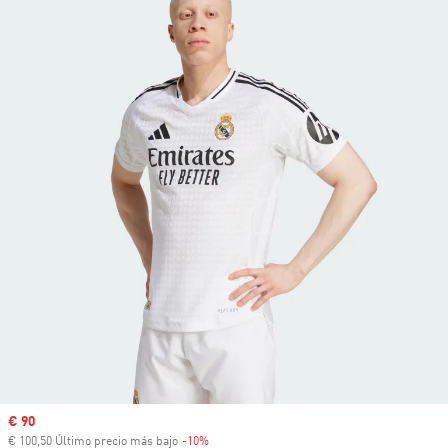
Precio de venta
€ 90
€ 100,50 Último precio más bajo
-10%
Descuento