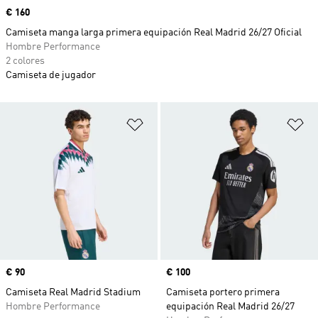
Precio
€ 160
Camiseta manga larga primera equipación Real Madrid 26/27 Oficial
Hombre Performance
2 colores
Camiseta de jugador
Añadir a la lista de deseos
Añ
Precio
€ 90
Precio
€ 100
Camiseta Real Madrid Stadium
Camiseta portero primera
Hombre Performance
equipación Real Madrid 26/27