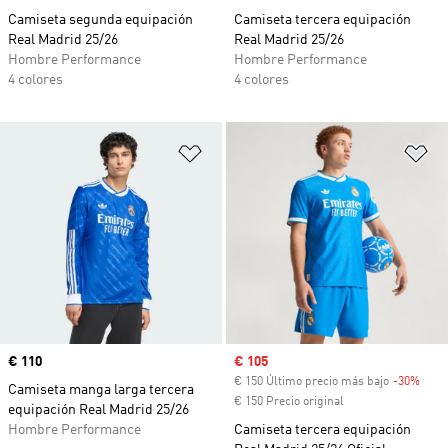
Camiseta segunda equipación
Camiseta tercera equipación
Real Madrid 25/26
Real Madrid 25/26
Hombre Performance
Hombre Performance
4 colores
4 colores
Añadir a la lista de deseos
Añ
Precio
€ 110
Precio de venta
€ 105
€ 150 Último precio más bajo
-30%
Desc
Camiseta manga larga tercera
€ 150 Precio original
equipación Real Madrid 25/26
Hombre Performance
Camiseta tercera equipación