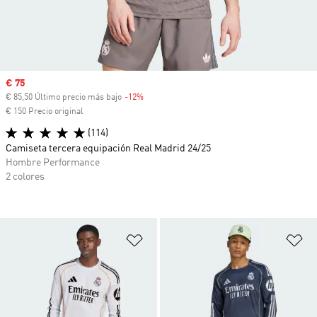
Precio de venta
€ 75
€ 85,50 Último precio más bajo
-12%
Descuento
€ 150 Precio original
(114)
Camiseta tercera equipación Real Madrid 24/25
Hombre Performance
2 colores
Añadir a la lista de deseos
Añ