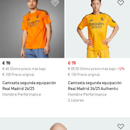
Añadir a la lista de deseos
Añ
Precio actual
€ 70
Precio de venta
€ 75
€ 60 Último precio más bajo
€ 85,50 Último precio más bajo
-12%
Des
€ 100 Precio original
€ 150 Precio original
Camiseta segunda equipación
Camiseta segunda equipación
Real Madrid 24/25
Real Madrid 24/25 Authentic
Hombre Performance
Hombre Performance
2 colores
Añ