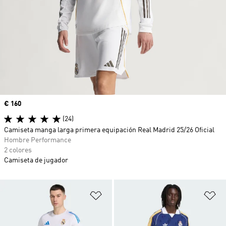
Precio
€ 160
(24)
Camiseta manga larga primera equipación Real Madrid 25/26 Oficial
Hombre Performance
2 colores
Camiseta de jugador
Añadir a la lista de deseos
Añ