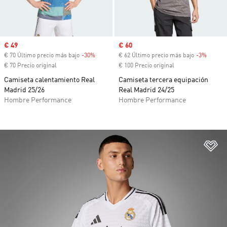
Precio de venta
€ 49
Precio de venta
€ 60
€ 70 Último precio más bajo
-30%
Descuento
€ 62 Último precio más bajo
-3%
Descue
€ 70 Precio original
€ 100 Precio original
Camiseta calentamiento Real
Camiseta tercera equipación
Madrid 25/26
Real Madrid 24/25
Hombre Performance
Hombre Performance
Añ