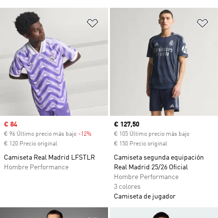
Añadir a la lista de deseos
Añ
Precio de venta
€ 84
Precio actual
€ 127,50
€ 96 Último precio más bajo
-12%
Descuento
€ 105 Último precio más bajo
€ 120 Precio original
€ 150 Precio original
Camiseta Real Madrid LFSTLR
Camiseta segunda equipación
Hombre Performance
Real Madrid 25/26 Oficial
Hombre Performance
3 colores
Camiseta de jugador