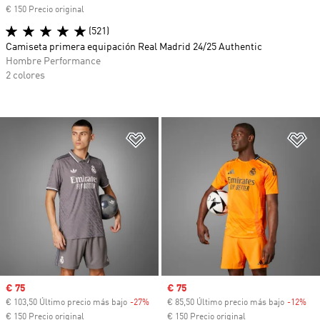
€ 150 Precio original
(521)
Camiseta primera equipación Real Madrid 24/25 Authentic
Hombre Performance
2 colores
Añadir a la lista de deseos
Añ
Precio de venta
€ 75
Precio de venta
€ 75
€ 103,50 Último precio más bajo
-27%
Descuento
€ 85,50 Último precio más bajo
-12%
Des
€ 150 Precio original
€ 150 Precio original