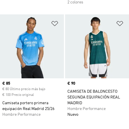
2 colores
Añadir a la lista de deseos
Añ
Precio actual
€ 85
Precio
€ 90
€ 80 Último precio más bajo
CAMISETA DE BALONCESTO
€ 100 Precio original
SEGUNDA EQUIPACIÓN REAL
Camiseta portero primera
MADRID
equipación Real Madrid 25/26
Hombre Performance
Hombre Performance
Nuevo