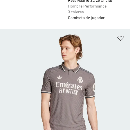
Real Madrid 25/26 Oficial
Hombre Performance
3 colores
Camiseta de jugador
Añ