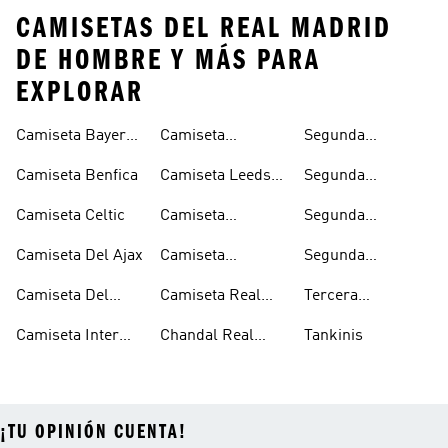
CAMISETAS DEL REAL MADRID
DE HOMBRE Y MÁS PARA
EXPLORAR
Camiseta Bayern
Camiseta
Segunda
Munich
Juventus
Equipacion
Camiseta Benfica
Camiseta Leeds
Segunda
Arsenal
United
Equipacion
Camiseta Celtic
Camiseta
Segunda
Juventus
Manchester
Equipacion
Camiseta Del Ajax
Camiseta
Segunda
United
Manchester
Olympique De
Equipacion Real
United
Camiseta Del
Camiseta Real
Tercera
Lyon
Madrid
Arsenal
Madrid
Equipacion Real
Camiseta Inter
Chandal Real
Tankinis
Madrid
Miami
Madrid
¡TU OPINIÓN CUENTA!