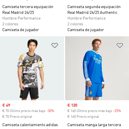
Camiseta tercera equipación
Camiseta segunda equipación
Real Madrid 24/25
Real Madrid 24/25 Authentic
Hombre Performance
Hombre Performance
2 colores
2 colores
Camiseta de jugador
Camiseta de jugador
Añadir a la lista de deseos
Añ
Precio de venta
€ 49
Precio de venta
€ 120
€ 70 Último precio más bajo
-30%
Descuento
€ 160 Último precio más bajo
-25%
Desc
€ 70 Precio original
€ 160 Precio original
Camiseta calentamiento adidas
Camiseta manga larga tercera