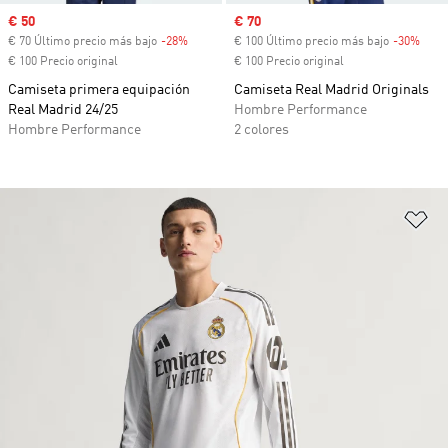
Precio de venta
€ 50
Precio de venta
€ 70
€ 70 Último precio más bajo
-28%
Descuento
€ 100 Último precio más bajo
-30%
Desc
€ 100 Precio original
€ 100 Precio original
Camiseta primera equipación
Camiseta Real Madrid Originals
Real Madrid 24/25
Hombre Performance
Hombre Performance
2 colores
Añ