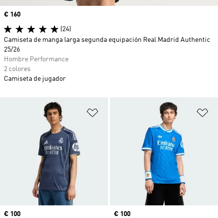
Precio
€ 160
(24)
Camiseta de manga larga segunda equipación Real Madrid Authentic
25/26
Hombre Performance
2 colores
Camiseta de jugador
Añadir a la lista de deseos
Añ
Precio
€ 100
Precio
€ 100