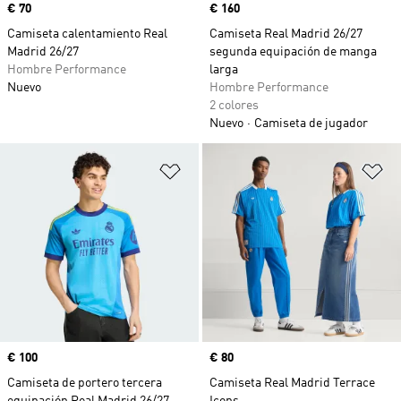
Precio
€ 70
Precio
€ 160
Camiseta calentamiento Real
Camiseta Real Madrid 26/27
Madrid 26/27
segunda equipación de manga
Hombre Performance
larga
Nuevo
Hombre Performance
2 colores
Nuevo
Camiseta de jugador
Añadir a la lista de deseos
Añ
Precio
€ 100
Precio
€ 80
Camiseta de portero tercera
Camiseta Real Madrid Terrace