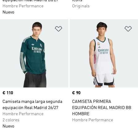
equipación Real Madrid 26/27
Icons
Hombre Performance
Originals
Nuevo
Añadir a la lista de deseos
Añ
Precio
€ 110
Precio
€ 90
Camiseta manga larga segunda
CAMISETA PRIMERA
equipación Real Madrid 26/27
EQUIPACIÓN REAL MADRID BB
Hombre Performance
HOMBRE
2 colores
Hombre Performance
Nuevo