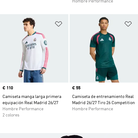
Hombre Performance
Añadir a la lista de deseos
Añ
Precio
€ 110
Precio
€ 55
Camiseta manga larga primera
Camiseta de entrenamiento Real
equipación Real Madrid 26/27
Madrid 26/27 Tiro 26 Competition
Hombre Performance
Hombre Performance
2 colores