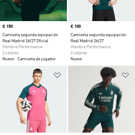
Precio
€ 150
Precio
€ 100
Camiseta segunda equipación
Camiseta segunda equipación
Real Madrid 26/27 Oficial
Real Madrid 26/27
Hombre Performance
Hombre Performance
2 colores
2 colores
Nuevo
Camiseta de jugador
Nuevo
Añadir a la lista de deseos
Añ