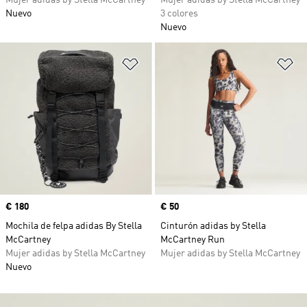
Mujer adidas by Stella McCartney
Mujer adidas by Stella McCartney
Nuevo
3 colores
Nuevo
Añadir a la lista de deseos
Añ
Precio
€ 180
Precio
€ 50
Mochila de felpa adidas By Stella
Cinturón adidas by Stella
McCartney
McCartney Run
Mujer adidas by Stella McCartney
Mujer adidas by Stella McCartney
Nuevo