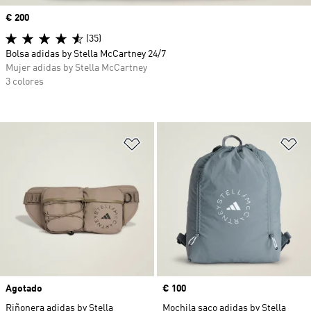
Precio
€ 200
(35)
Bolsa adidas by Stella McCartney 24/7
Mujer adidas by Stella McCartney
3 colores
Añadir a la lista de deseos
Añ
Agotado
Precio
€ 100
Riñonera adidas by Stella
Mochila saco adidas by Stella