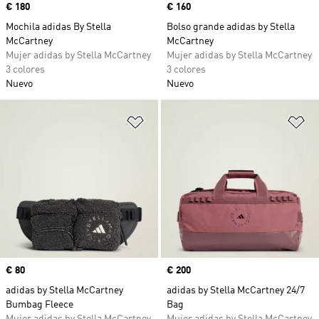
Precio
€ 180
Precio
€ 160
Mochila adidas By Stella
Bolso grande adidas by Stella
McCartney
McCartney
Mujer adidas by Stella McCartney
Mujer adidas by Stella McCartney
3 colores
3 colores
Nuevo
Nuevo
Añadir a la lista de deseos
Añ
Precio
€ 80
Precio
€ 200
adidas by Stella McCartney
adidas by Stella McCartney 24/7
Bumbag Fleece
Bag