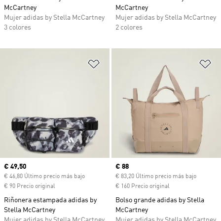
McCartney
McCartney
Mujer adidas by Stella McCartney
Mujer adidas by Stella McCartney
3 colores
2 colores
Añadir a la lista de deseos
Añ
Precio actual
€ 49,50
Precio actual
€ 88
€ 46,80 Último precio más bajo
€ 83,20 Último precio más bajo
€ 90 Precio original
€ 160 Precio original
Riñonera estampada adidas by
Bolso grande adidas by Stella
Stella McCartney
McCartney
Mujer adidas by Stella McCartney
Mujer adidas by Stella McCartney