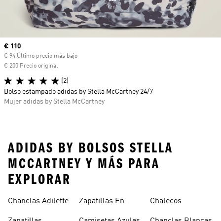
Precio actual
€ 110
€ 94 Último precio más bajo
€ 200 Precio original
(2)
Bolso estampado adidas by Stella McCartney 24/7
Mujer adidas by Stella McCartney
ADIDAS BY BOLSOS STELLA
MCCARTNEY Y MÁS PARA
EXPLORAR
Chanclas Adilette
Zapatillas En
Chalecos
Oferta