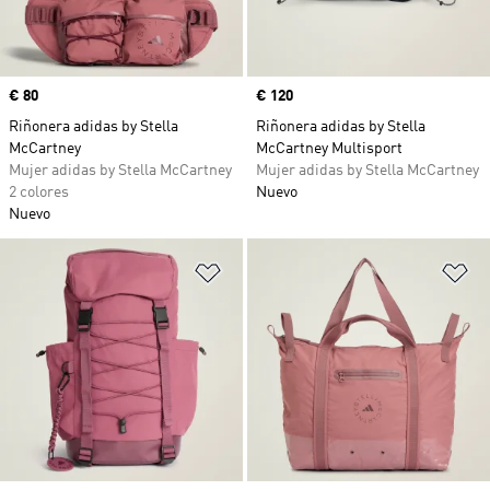
Precio
€ 80
Precio
€ 120
Riñonera adidas by Stella
Riñonera adidas by Stella
McCartney
McCartney Multisport
Mujer adidas by Stella McCartney
Mujer adidas by Stella McCartney
2 colores
Nuevo
Nuevo
Añadir a la lista de deseos
Añ