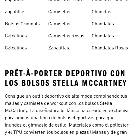
Zapatillas
Camisetas Azules
Chanclas Blancas
Sambas Blancas
Zapatillas
Camisetas
Chanclas
Superstar
Negras
Bolsas Originals
Camisetas
Chándales
Blancas
Originals
Blancos
Calcetines
Camisetas Rosas
Chándales
Tobilleros
Calcetines
Zapatillas
Chándales Rosas
Blancos
Campus
PRÊT-À-PORTER DEPORTIVO CON
LOS BOLSOS STELLA MCCARTNEY
Consigue un outfit deportivo de alta moda combinando tus
mallas y camiseta de workout con los bolsos Stella
McCartney. La diseñadora británica ha creado en exclusiva
para adidas una línea de bolsas deportivas para que
inundes el gimnasio de estilo. Materiales como el poliéster
y el TPU convierten los bolsos en piezas livianas y de gran