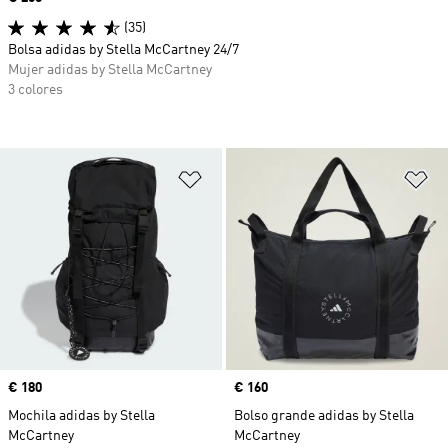
(35)
Bolsa adidas by Stella McCartney 24/7
Mujer adidas by Stella McCartney
3 colores
Añadir a la lista de deseos
Añ
Precio
€ 180
Precio
€ 160
Mochila adidas by Stella
Bolso grande adidas by Stella
McCartney
McCartney