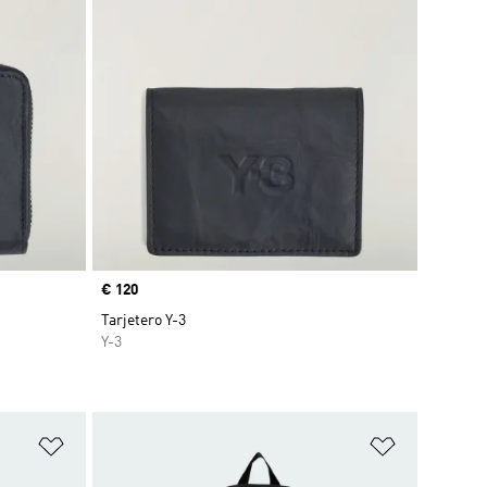
Precio
€ 120
Tarjetero Y-3
Y-3
Añadir a la lista de deseos
Añadir a la