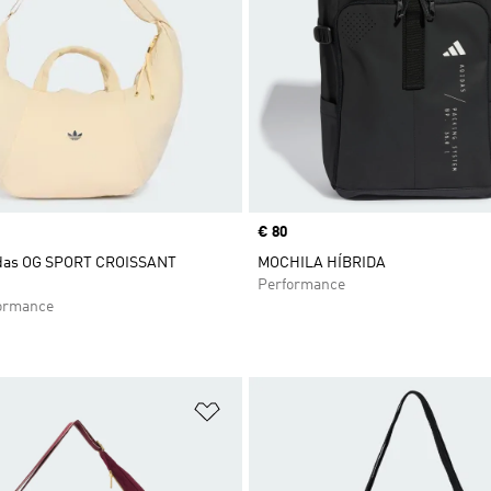
Precio
€ 80
das OG SPORT CROISSANT
MOCHILA HÍBRIDA
Performance
ormance
sta de deseos
Añadir a la lista de deseos