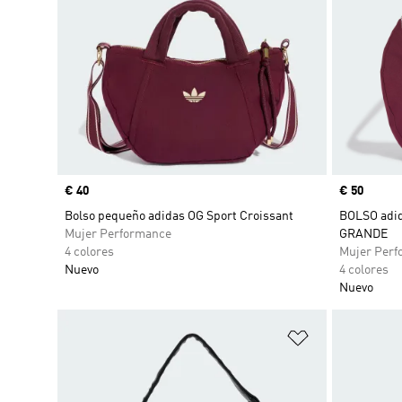
Precio
€ 40
Precio
€ 50
Bolso pequeño adidas OG Sport Croissant
BOLSO adi
Mujer Performance
GRANDE
4 colores
Mujer Perf
Nuevo
4 colores
Nuevo
Añadir a la li