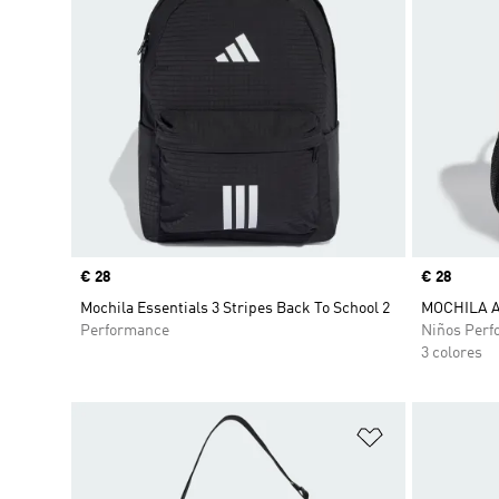
Precio
€ 28
Precio
€ 28
Mochila Essentials 3 Stripes Back To School 2
MOCHILA 
Performance
Niños Perf
3 colores
Añadir a la li