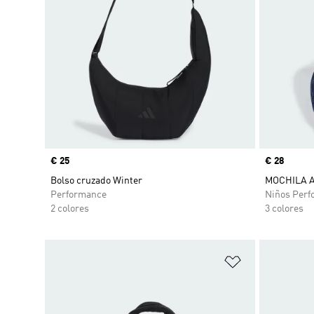
Precio
€ 25
Precio
€ 28
Bolso cruzado Winter
MOCHILA 
Performance
Niños Perf
2 colores
3 colores
Añadir a la li