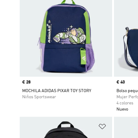
Precio
€ 28
Precio
€ 40
MOCHILA ADIDAS PIXAR TOY STORY
Bolso pequ
Niños Sportswear
Mujer Perf
4 colores
Nuevo
Añadir a la li