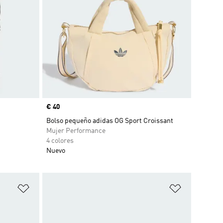
Precio
€ 40
Bolso pequeño adidas OG Sport Croissant
Mujer Performance
4 colores
Nuevo
Añadir a la lista de deseos
Añadir a la