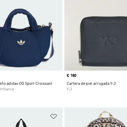
Precio
€ 180
eño adidas OG Sport Croissant
Cartera de piel arrugada Y-3
ormance
Y-3
sta de deseos
Añadir a la lista de deseos