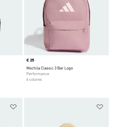
Precio
€ 25
Mochila Classic 3 Bar Logo
Performance
6 colores
Añadir a la lista de deseos
Añadir a la