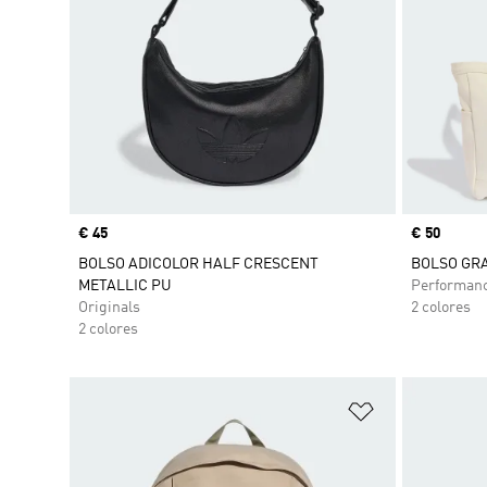
Precio
€ 45
Precio
€ 50
BOLSO ADICOLOR HALF CRESCENT
BOLSO GR
METALLIC PU
Performan
Originals
2 colores
2 colores
Añadir a la li