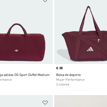
Precio
€ 35
aje adidas OG Sport Duffel Medium
Bolsa de deporte
ormance
Mujer Performance
3 colores
sta de deseos
Añadir a la lista de deseos