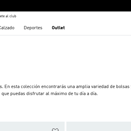
ete al club
Calzado
Deportes
Outlet
s. En esta colección encontrarás una amplia variedad de bolsas 
que puedas disfrutar al máximo de tu día a día.
sta de deseos
Añadir a la lista de deseos