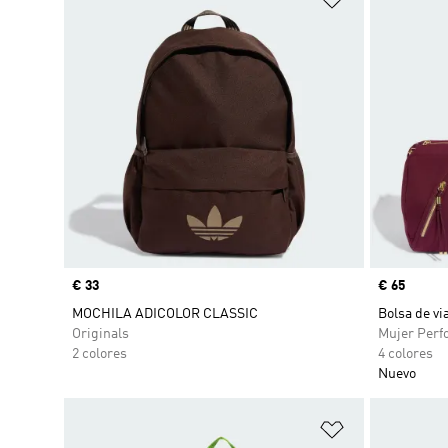
Precio
€ 33
Precio
€ 65
MOCHILA ADICOLOR CLASSIC
Bolsa de vi
Originals
Mujer Perf
2 colores
4 colores
Nuevo
Añadir a la li