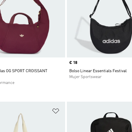
Precio
€ 18
das OG SPORT CROISSANT
Bolso Linear Essentials Festival
Mujer Sportswear
ormance
sta de deseos
Añadir a la lista de deseos