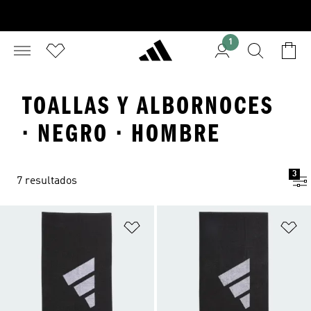
1
TOALLAS Y ALBORNOCES
· NEGRO · HOMBRE
3
7 resultados
Añadir a la lista de deseos
Añ