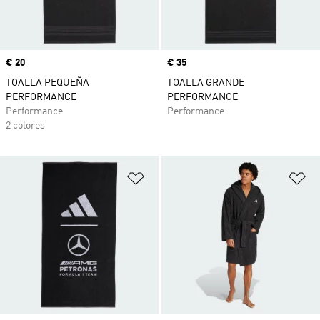
Precio
€ 20
Precio
€ 35
TOALLA PEQUEÑA
TOALLA GRANDE
PERFORMANCE
PERFORMANCE
Performance
Performance
2 colores
Añadir a la lista de deseos
Añ