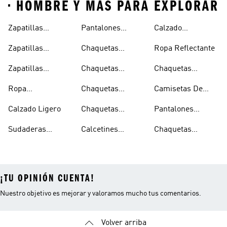
• HOMBRE Y MÁS PARA EXPLORAR
Zapatillas
Pantalones
Calzado
Capucha
Transpirables
Deportivos
Reflectante
Zapatillas
Chaquetas
Ropa Reflectante
Mujer
Ligeros
Transpirables
Ligeras
Zapatillas
Chaquetas
Chaquetas
Hombre
Transpirables
Plegables
Aislantes
Ropa
Chaquetas
Camisetas De
Niños
Impermeable
Impermeables
Secado Rápido
Calzado Ligero
Chaquetas
Pantalones
Hombre
Impermeables
Elásticos
Sudaderas
Calcetines
Chaquetas
Mujer
Ligeras Con
Transpirables
Impermeables
¡TU OPINIÓN CUENTA!
Nuestro objetivo es mejorar y valoramos mucho tus comentarios.
Volver arriba