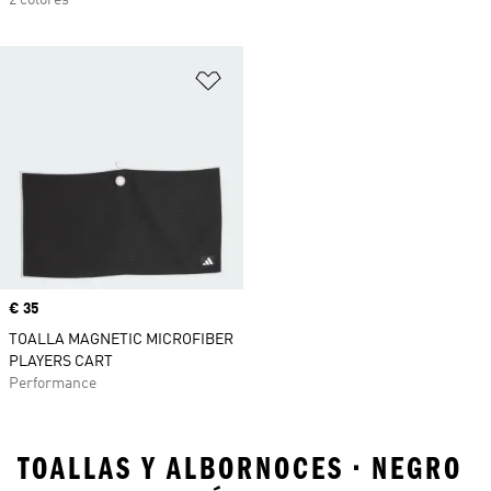
2 colores
Añadir a la lista de deseos
Precio
€ 35
TOALLA MAGNETIC MICROFIBER
PLAYERS CART
Performance
TOALLAS Y ALBORNOCES • NEGRO