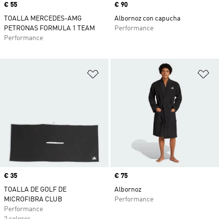
Precio
€ 55
Precio
€ 90
TOALLA MERCEDES-AMG
Albornoz con capucha
PETRONAS FORMULA 1 TEAM
Performance
Performance
Añadir a la lista de deseos
Añ
Precio
€ 35
Precio
€ 75
TOALLA DE GOLF DE
Albornoz
MICROFIBRA CLUB
Performance
Performance