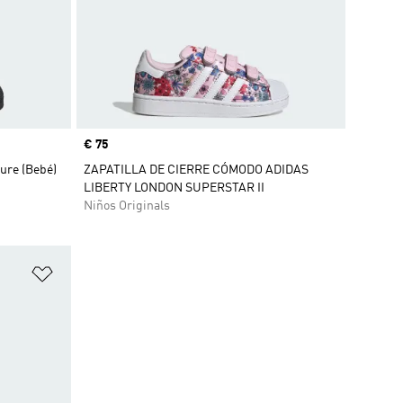
Precio
€ 75
sure (Bebé)
ZAPATILLA DE CIERRE CÓMODO ADIDAS
LIBERTY LONDON SUPERSTAR II
Niños Originals
Añadir a la lista de deseos