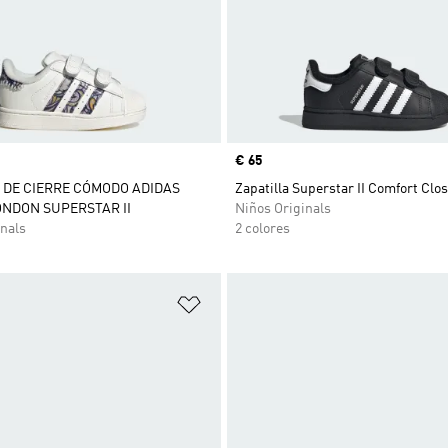
Precio
€ 65
 DE CIERRE CÓMODO ADIDAS
Zapatilla Superstar II Comfort Clo
ONDON SUPERSTAR II
Niños Originals
nals
2 colores
sta de deseos
Añadir a la lista de deseos