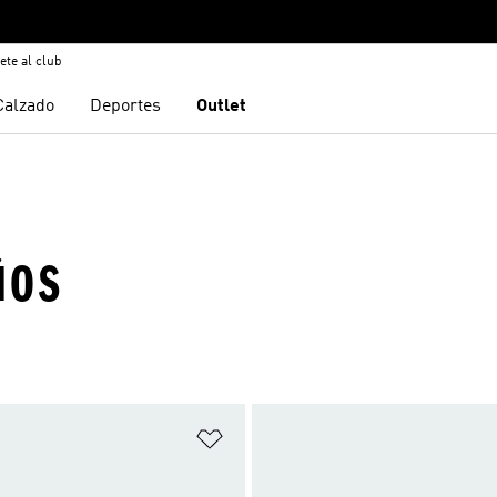
ete al club
Calzado
Deportes
Outlet
ÑOS
sta de deseos
Añadir a la lista de deseos