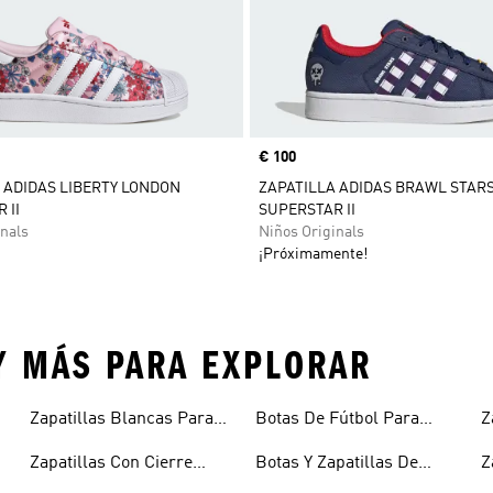
Precio
€ 100
 ADIDAS LIBERTY LONDON
ZAPATILLA ADIDAS BRAWL STAR
 II
SUPERSTAR II
nals
Niños Originals
¡Próximamente!
Y MÁS PARA EXPLORAR
Zapatillas Blancas Para
Botas De Fútbol Para
Z
Niños
Niños
N
Zapatillas Con Cierre
Botas Y Zapatillas De
Z
Adherente Niños
Fútbol Para Niños
N