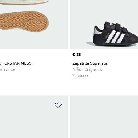
Precio
€ 38
SUPERSTAR MESSI
Zapatilla Superstar
ormance
Niños Originals
2 colores
sta de deseos
Añadir a la lista de deseos