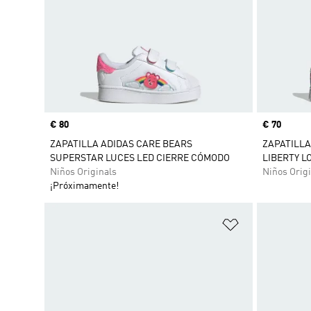
Precio
€ 80
Precio
€ 70
ZAPATILLA ADIDAS CARE BEARS
ZAPATILLA
SUPERSTAR LUCES LED CIERRE CÓMODO
LIBERTY L
Niños Originals
Niños Origi
¡Próximamente!
Añadir a la li