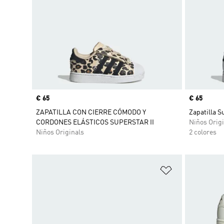
Precio
€ 65
Precio
€ 65
ZAPATILLA CON CIERRE CÓMODO Y
Zapatilla S
CORDONES ELÁSTICOS SUPERSTAR II
Niños Origi
Niños Originals
2 colores
Añadir a la li