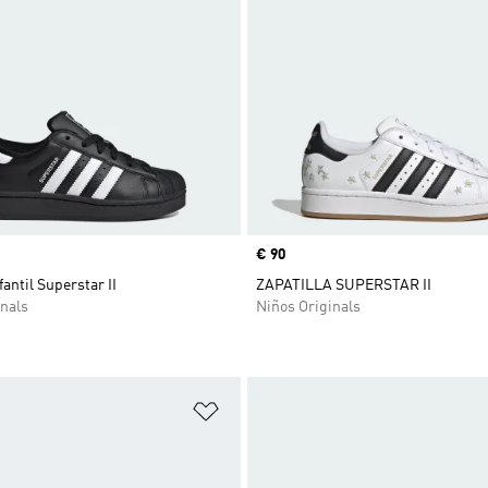
Precio
€ 90
fantil Superstar II
ZAPATILLA SUPERSTAR II
nals
Niños Originals
sta de deseos
Añadir a la lista de deseos