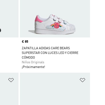
Precio
€ 85
ZAPATILLA ADIDAS CARE BEARS
SUPERSTAR CON LUCES LED Y CIERRE
CÓMODO
Niños Originals
¡Próximamente!
Añadir a la lista de deseos
Añadir a la