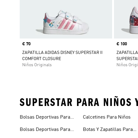
Precio
€ 70
Precio
€ 100
ZAPATILLA ADIDAS DISNEY SUPERSTAR II
ZAPATILLA
COMFORT CLOSURE
SUPERSTAR
Niños Originals
Niños Origi
SUPERSTAR PARA NIÑOS 
Bolsas Deportivas Para
Calcetines Para Niños
Niñas
Bolsas Deportivas Para
Botas Y Zapatillas Para
Niños
Bebés