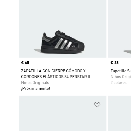
Precio
€ 65
Precio
€ 38
ZAPATILLA CON CIERRE CÓMODO Y
Zapatilla S
CORDONES ELÁSTICOS SUPERSTAR II
Niños Origi
Niños Originals
2 colores
¡Próximamente!
Añadir a la li