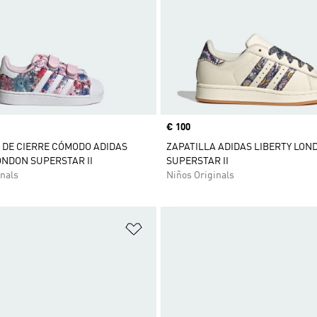
Precio
€ 100
 DE CIERRE CÓMODO ADIDAS
ZAPATILLA ADIDAS LIBERTY LON
ONDON SUPERSTAR II
SUPERSTAR II
nals
Niños Originals
sta de deseos
Añadir a la lista de deseos