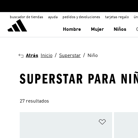
buscador de tiendas
ayuda
pedidos y devoluciones
tarjetas regalo
ún
Hombre
Mujer
Niños
Atrás
Inicio
Superstar
Niño
SUPERSTAR PARA NI
27 resultados
Añadir a la li