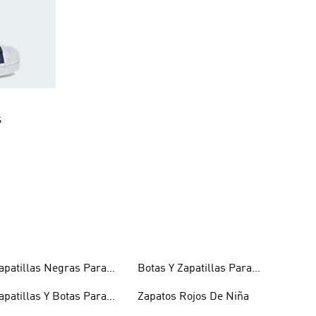
S
apatillas Negras Para
Botas Y Zapatillas Para
iños
Niños
apatillas Y Botas Para
Zapatos Rojos De Niña
iñas Bebés