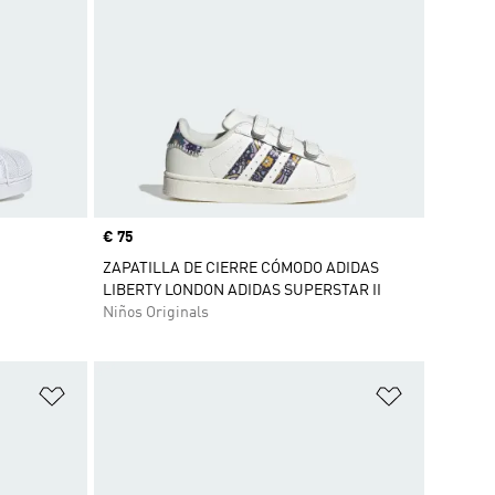
Precio
€ 75
ZAPATILLA DE CIERRE CÓMODO ADIDAS
LIBERTY LONDON ADIDAS SUPERSTAR II
Niños Originals
Añadir a la lista de deseos
Añadir a la