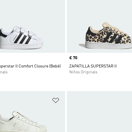
Precio
€ 70
uperstar II Comfort Closure (Bebé)
ZAPATILLA SUPERSTAR II
nals
Niños Originals
sta de deseos
Añadir a la lista de deseos