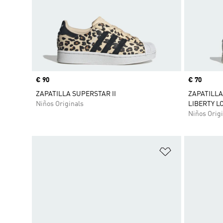
Precio
€ 90
Precio
€ 70
ZAPATILLA SUPERSTAR II
ZAPATILLA
Niños Originals
LIBERTY L
Niños Origi
Añadir a la li