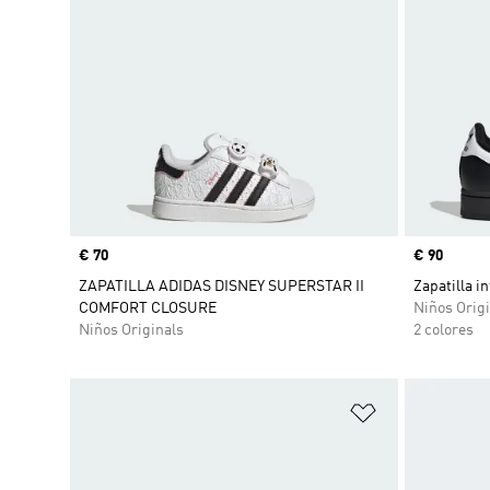
Precio
€ 70
Precio
€ 90
ZAPATILLA ADIDAS DISNEY SUPERSTAR II
Zapatilla in
COMFORT CLOSURE
Niños Origi
Niños Originals
2 colores
Añadir a la li