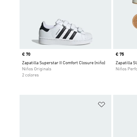
Precio
€ 70
Precio
€ 75
Zapatilla Superstar II Comfort Closure (niño)
Zapatilla 
Niños Originals
Niños Perf
2 colores
Añadir a la li