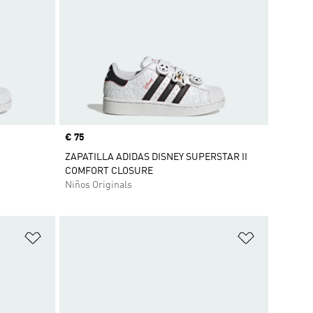
Precio
€ 75
ZAPATILLA ADIDAS DISNEY SUPERSTAR II
COMFORT CLOSURE
Niños Originals
Añadir a la lista de deseos
Añadir a la