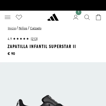
1
/
/
Inicio
Niños
Calzado
4.9
(213)
ZAPATILLA INFANTIL SUPERSTAR II
Precio
€ 90