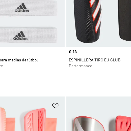
Precio
€ 13
para medias de fútbol
ESPINILLERA TIRO EU CLUB
ce
Performance
sta de deseos
Añadir a la lista de deseos