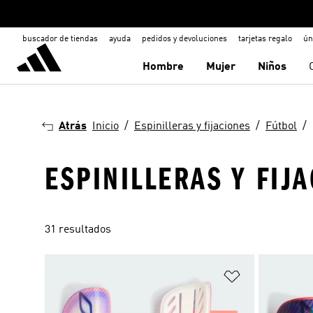
buscador de tiendas
ayuda
pedidos y devoluciones
tarjetas regalo
ún
Hombre
Mujer
Niños
Atrás
Inicio
Espinilleras y fijaciones
Fútbol
ESPINILLERAS Y FIJ
31 resultados
Añadir a la li