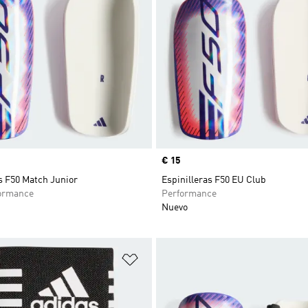
Precio
€ 15
s F50 Match Junior
Espinilleras F50 EU Club
ormance
Performance
Nuevo
sta de deseos
Añadir a la lista de deseos