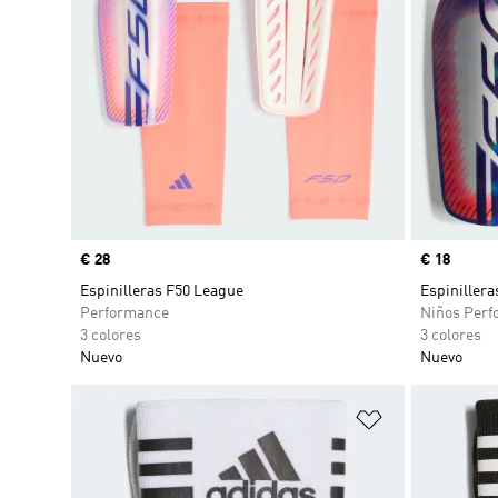
Precio
€ 28
Precio
€ 18
Espinilleras F50 League
Espinillera
Performance
Niños Perf
3 colores
3 colores
Nuevo
Nuevo
Añadir a la li