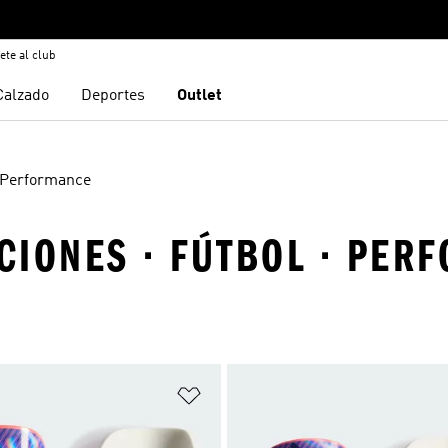
ete al club
Calzado
Deportes
Outlet
Performance
ACIONES · FÚTBOL · PE
sta de deseos
Añadir a la lista de deseos