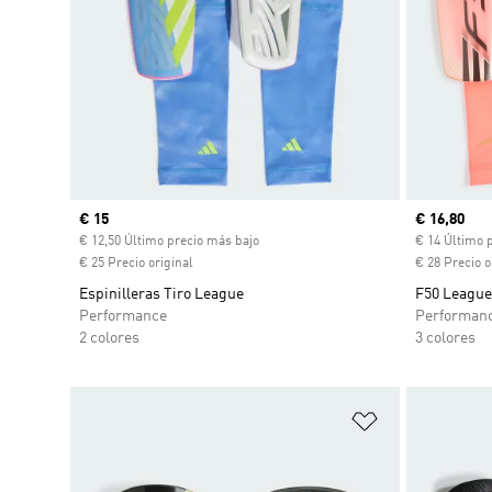
Precio actual
€ 15
Precio act
€ 16,80
€ 12,50 Último precio más bajo
€ 14 Último 
€ 25 Precio original
€ 28 Precio o
Espinilleras Tiro League
F50 League
Performance
Performan
2 colores
3 colores
Añadir a la li