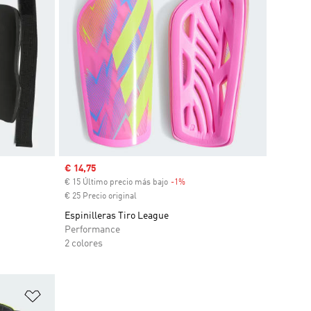
Precio de venta
€ 14,75
€ 15 Último precio más bajo
-1%
Descuento
€ 25 Precio original
Espinilleras Tiro League
Performance
2 colores
Añadir a la lista de deseos