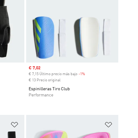
Precio de venta
€ 7,02
€ 7,15 Último precio más bajo
-1%
Descuento
€ 13 Precio original
Espinilleras Tiro Club
Performance
Añadir a la lista de deseos
Añadir a la