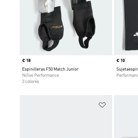
Precio
€ 18
Precio
€ 10
Espinilleras F50 Match Junior
Sujetaespin
Niños Performance
Performan
3 colores
Añadir a la li