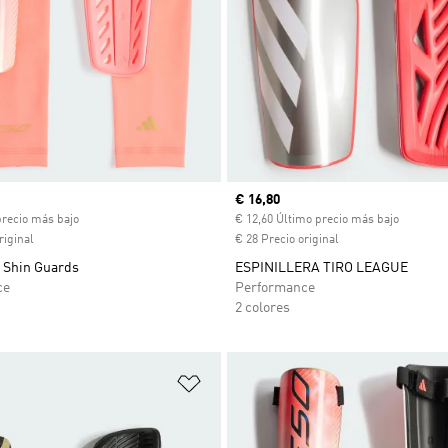
ual
Precio actual
€ 16,80
precio más bajo
€ 12,60 Último precio más bajo
riginal
€ 28 Precio original
 Shin Guards
ESPINILLERA TIRO LEAGUE
ce
Performance
2 colores
sta de deseos
Añadir a la lista de deseos