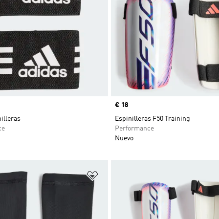
Precio
€ 18
illeras
Espinilleras F50 Training
ce
Performance
Nuevo
sta de deseos
Añadir a la lista de deseos