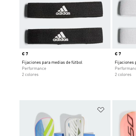
Precio
€ 7
Precio
€ 7
Fijaciones para medias de fútbol
Fijaciones 
Performance
Performan
2 colores
2 colores
Añadir a la li