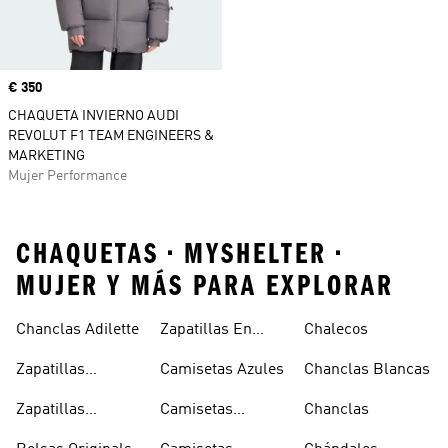
Precio
€ 350
CHAQUETA INVIERNO AUDI
REVOLUT F1 TEAM ENGINEERS &
MARKETING
Mujer Performance
CHAQUETAS • MYSHELTER •
MUJER Y MÁS PARA EXPLORAR
Chanclas Adilette
Zapatillas En
Chalecos
Oferta
Zapatillas
Camisetas Azules
Chanclas Blancas
Sambas Blancas
Zapatillas
Camisetas
Chanclas
Superstar
Negras