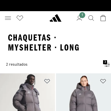
1
CHAQUETAS ·
MYSHELTER · LONG
3
2 resultados
Añadir a la lista de deseos
Añ