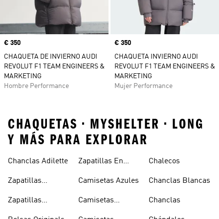
Precio
€ 350
Precio
€ 350
CHAQUETA DE INVIERNO AUDI
CHAQUETA INVIERNO AUDI
REVOLUT F1 TEAM ENGINEERS &
REVOLUT F1 TEAM ENGINEERS &
MARKETING
MARKETING
Hombre Performance
Mujer Performance
CHAQUETAS • MYSHELTER • LONG
Y MÁS PARA EXPLORAR
Chanclas Adilette
Zapatillas En
Chalecos
Oferta
Zapatillas
Camisetas Azules
Chanclas Blancas
Sambas Blancas
Zapatillas
Camisetas
Chanclas
Superstar
Negras