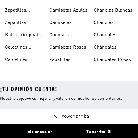
Oferta
Zapatillas
Camisetas Azules
Chanclas Blancas
Sambas Blancas
Zapatillas
Camisetas
Chanclas
Superstar
Negras
Bolsas Originals
Camisetas
Chándales
Blancas
Originals
Blancos
Calcetines
Camisetas Rosas
Chándales
Tobilleros
Calcetines
Zapatillas
Chándales Rosas
Blancos
Campus
¡TU OPINIÓN CUENTA!
Nuestro objetivo es mejorar y valoramos mucho tus comentarios.
Volver arriba
Iniciar sesión
Tu carrito (0)