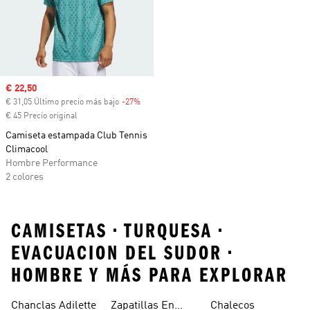
Precio de venta
€ 22,50
€ 31,05 Último precio más bajo
-27%
Descuento
€ 45 Precio original
Camiseta estampada Club Tennis
Climacool
Hombre Performance
2 colores
CAMISETAS • TURQUESA •
EVACUACION DEL SUDOR •
HOMBRE Y MÁS PARA EXPLORAR
Chanclas Adilette
Zapatillas En
Chalecos