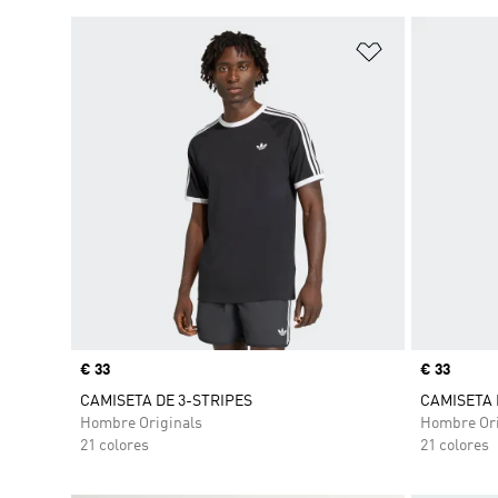
Añadir a la li
Precio
€ 33
Precio
€ 33
CAMISETA DE 3-STRIPES
CAMISETA 
Hombre Originals
Hombre Ori
21 colores
21 colores