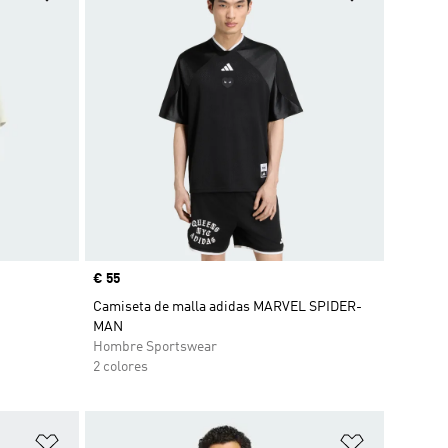
Precio
€ 55
Camiseta de malla adidas MARVEL SPIDER-
MAN
Hombre Sportswear
2 colores
Añadir a la lista de deseos
Añadir a la