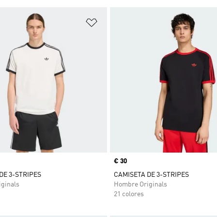
sta de deseos
Añadir a la lista de deseos
Precio
€ 30
DE 3-STRIPES
CAMISETA DE 3-STRIPES
ginals
Hombre Originals
21 colores