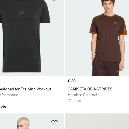
Precio
€ 30
esigned for Training Workout
CAMISETA DE 3-STRIPES
rformance
Hombre Originals
21 colores
able
sta de deseos
Añadir a la lista de deseos