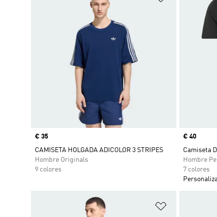
Precio
€ 35
Precio
€ 40
CAMISETA HOLGADA ADICOLOR 3 STRIPES
Camiseta D
Hombre Originals
Hombre Pe
9 colores
7 colores
Personaliz
Añadir a la li