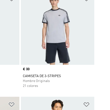
Precio
€ 33
CAMISETA DE 3-STRIPES
Hombre Originals
21 colores
Añadir a la lista de deseos
Añadir a la