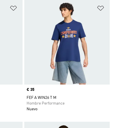
Añadir a la lista de deseos
Añadir a la
Precio
€ 35
FEF A WIN26 T M
Hombre Performance
Nuevo