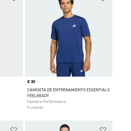
Precio
€ 30
CAMISETA DE ENTRENAMIENTO ESSENTIALS
FEELREADY
Hombre Performance
9 colores
Añadir a la lista de deseos
Añadir a la