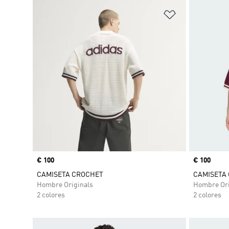
Añadir a la li
Precio
€ 100
Precio
€ 100
CAMISETA CROCHET
CAMISETA
Hombre Originals
Hombre Ori
2 colores
2 colores