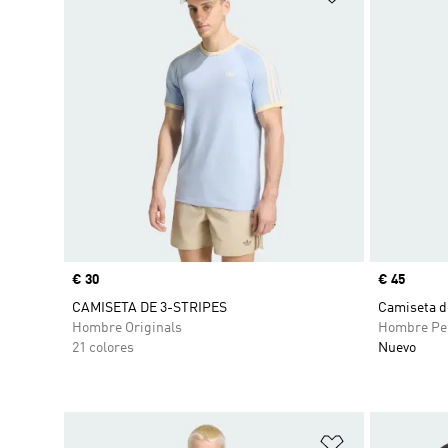
Precio
€ 30
Precio
€ 45
CAMISETA DE 3-STRIPES
Camiseta de
Hombre Originals
Hombre Pe
21 colores
Nuevo
Añadir a la li