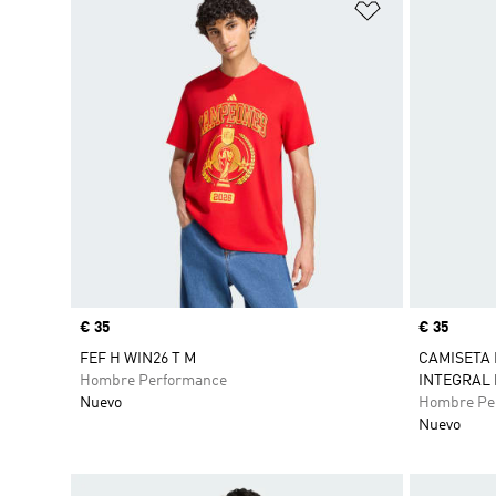
Añadir a la li
Precio
€ 35
Precio
€ 35
FEF H WIN26 T M
CAMISETA 
Hombre Performance
INTEGRAL
Nuevo
Hombre Pe
Nuevo