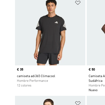
Añadir a la li
Precio
€ 35
Precio
€ 50
camiseta adi365 Climacool
Camiseta A
Hombre Performance
Sudáfrica
12 colores
Hombre Pe
Nuevo
Añadir a la li