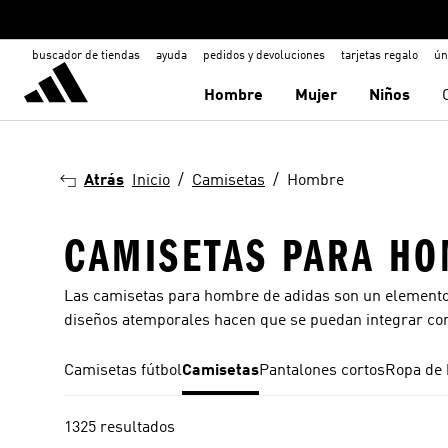
buscador de tiendas
ayuda
pedidos y devoluciones
tarjetas regalo
ún
Hombre
Mujer
Niños
Atrás
Inicio
Camisetas
Hombre
CAMISETAS PARA H
Las camisetas para hombre de adidas son un elemento 
diseños atemporales hacen que se puedan integrar con 
Camisetas fútbol
Camisetas
Pantalones cortos
Ropa de
1325 resultados