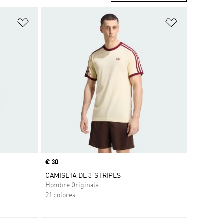
Añadir a la lista de deseos
Añadir a la
Precio
€ 30
CAMISETA DE 3-STRIPES
Hombre Originals
21 colores