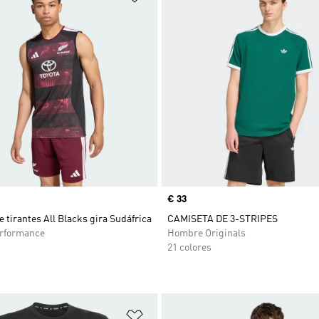
Precio
€ 33
 tirantes All Blacks gira Sudáfrica
CAMISETA DE 3-STRIPES
rformance
Hombre Originals
21 colores
sta de deseos
Añadir a la lista de deseos