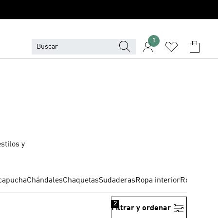
1
tilos y
 capucha
Chándales
Chaquetas
Sudaderas
Ropa interior
Ropa homb
2
Filtrar y ordenar