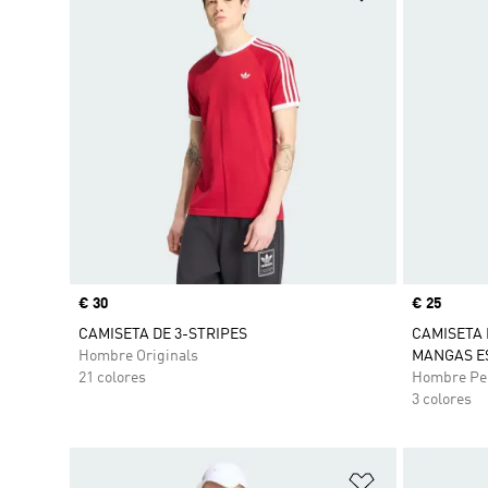
Precio
€ 30
Precio
€ 25
CAMISETA DE 3-STRIPES
CAMISETA 
Hombre Originals
MANGAS E
21 colores
Hombre Pe
3 colores
Añadir a la li