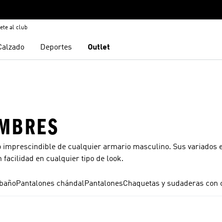
ete al club
Calzado
Deportes
Outlet
OMBRES
imprescindible de cualquier armario masculino. Sus variados es
facilidad en cualquier tipo de look.
 baño
Pantalones chándal
Pantalones
Chaquetas y sudaderas con