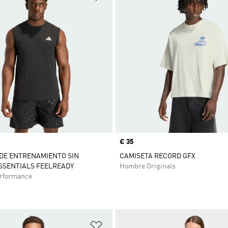
Precio
€ 35
DE ENTRENAMIENTO SIN
CAMISETA RECORD GFX
SSENTIALS FEELREADY
Hombre Originals
rformance
sta de deseos
Añadir a la lista de deseos