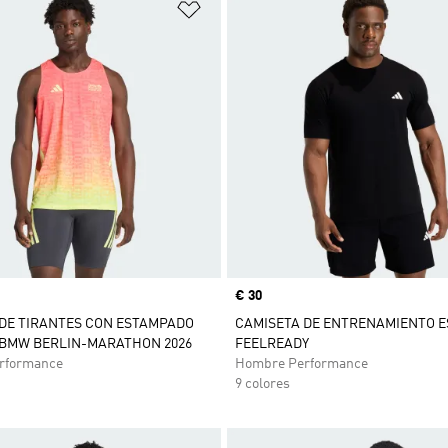
sta de deseos
Añadir a la lista de deseos
Precio
€ 30
DE TIRANTES CON ESTAMPADO
CAMISETA DE ENTRENAMIENTO E
 BMW BERLIN-MARATHON 2026
FEELREADY
rformance
Hombre Performance
9 colores