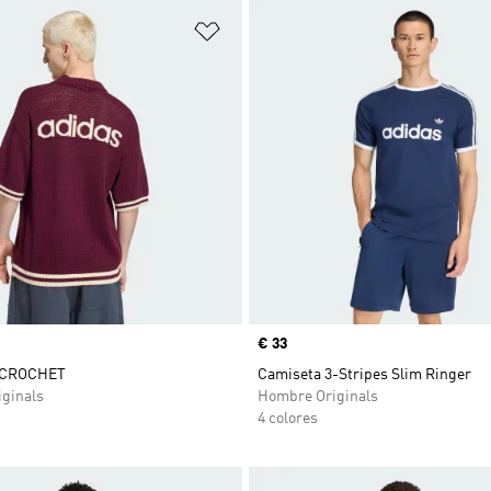
sta de deseos
Añadir a la lista de deseos
Precio
€ 33
 CROCHET
Camiseta 3-Stripes Slim Ringer
ginals
Hombre Originals
4 colores