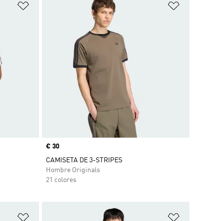
Añadir a la lista de deseos
Añadir a la
Precio
€ 30
CAMISETA DE 3-STRIPES
Hombre Originals
21 colores
Añadir a la lista de deseos
Añadir a la