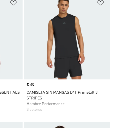
Añadir a la lista de deseos
Añadir a la
Precio
€ 40
SSENTIALS
CAMISETA SIN MANGAS D4T PrimeLift 3
STRIPES
Hombre Performance
3 colores