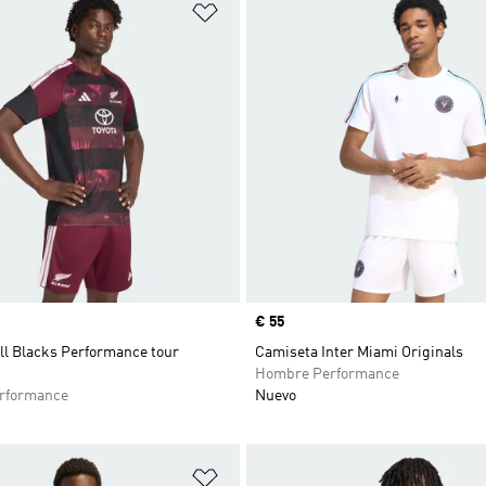
sta de deseos
Añadir a la lista de deseos
Precio
€ 55
ll Blacks Performance tour
Camiseta Inter Miami Originals
Hombre Performance
rformance
Nuevo
sta de deseos
Añadir a la lista de deseos