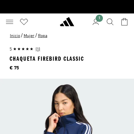
1
/
/
Inicio
Mujer
Ropa
5
(1)
CHAQUETA FIREBIRD CLASSIC
Precio
€ 75