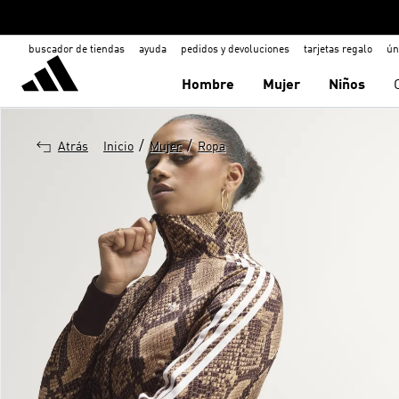
buscador de tiendas
ayuda
pedidos y devoluciones
tarjetas regalo
ún
Hombre
Mujer
Niños
/
/
Atrás
Inicio
Mujer
Ropa