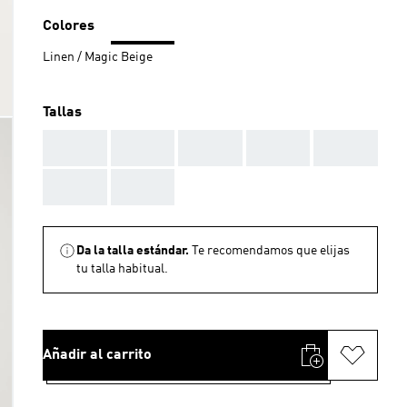
Colores
Linen / Magic Beige
Tallas
AAA
AAA
AAA
AAA
AAA
AAA
AAA
Da la talla estándar.
Te recomendamos que elijas
tu talla habitual.
Añadir al carrito