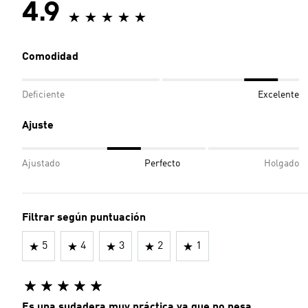
4.9
Comodidad
Deficiente
Excelente
Ajuste
Ajustado
Perfecto
Holgado
Filtrar según puntuación
5
4
3
2
1
Es una sudadera muy práctica ya que no pesa .