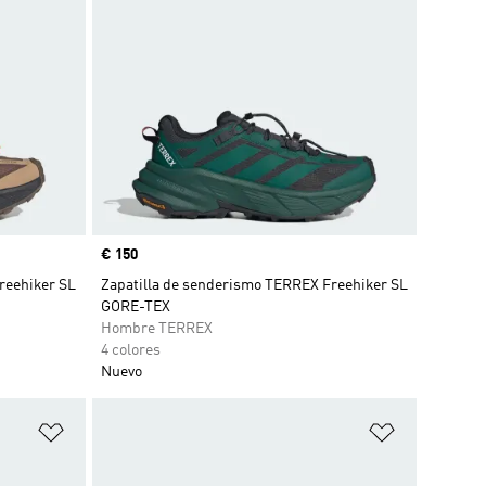
Precio
€ 150
reehiker SL
Zapatilla de senderismo TERREX Freehiker SL
GORE-TEX
Hombre TERREX
4 colores
Nuevo
Añadir a la lista de deseos
Añadir a la