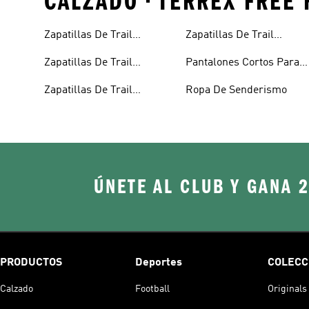
CALZADO • TERREX FREE
Zapatillas De Trail
Zapatillas De Trail
Running
Running Para Mujer
Zapatillas De Trail
Pantalones Cortos Para
Running Impermeables
Trail Running
Zapatillas De Trail
Ropa De Senderismo
Running Para Hombre
ÚNETE AL CLUB Y GANA 
PRODUCTOS
Deportes
COLECC
Calzado
Football
Originals