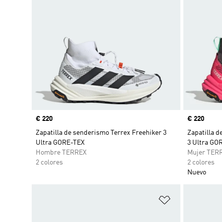
Precio
€ 220
Precio
€ 220
Zapatilla de senderismo Terrex Freehiker 3
Zapatilla 
Ultra GORE-TEX
3 Ultra GO
Hombre TERREX
Mujer TER
2 colores
2 colores
Nuevo
Añadir a la li