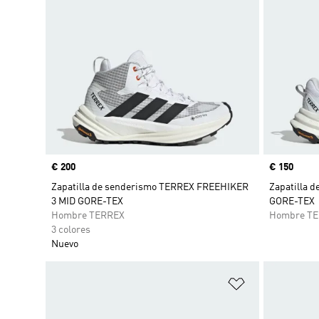
Precio
€ 200
Precio
€ 150
Zapatilla de senderismo TERREX FREEHIKER
Zapatilla 
3 MID GORE-TEX
GORE-TEX
Hombre TERREX
Hombre T
3 colores
Nuevo
Añadir a la li