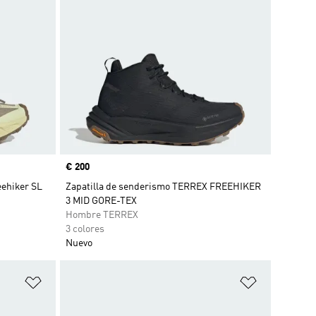
Precio
€ 200
eehiker SL
Zapatilla de senderismo TERREX FREEHIKER
3 MID GORE-TEX
Hombre TERREX
3 colores
Nuevo
Añadir a la lista de deseos
Añadir a la