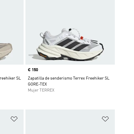
Precio
€ 150
reehiker SL
Zapatilla de senderismo Terrex Freehiker SL
GORE-TEX
Mujer TERREX
Añadir a la lista de deseos
Añadir a la