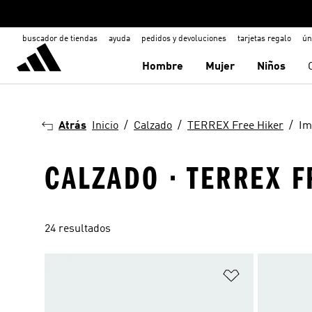
buscador de tiendas
ayuda
pedidos y devoluciones
tarjetas regalo
ún
Hombre
Mujer
Niños
Atrás
Inicio
Calzado
TERREX Free Hiker
Im
CALZADO · TERREX F
24 resultados
Añadir a la li