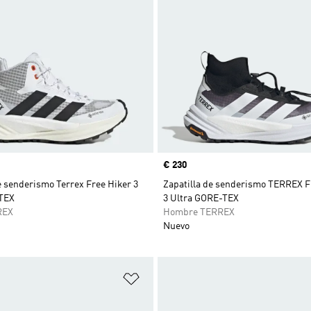
Precio
€ 230
e senderismo Terrex Free Hiker 3
Zapatilla de senderismo TERREX
TEX
3 Ultra GORE-TEX
REX
Hombre TERREX
Nuevo
sta de deseos
Añadir a la lista de deseos