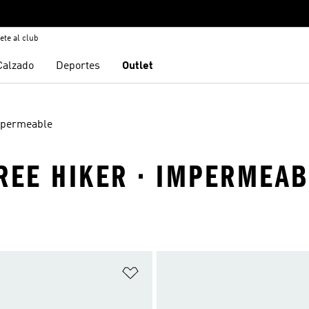
ete al club
Calzado
Deportes
Outlet
permeable
REE HIKER · IMPERMEAB
sta de deseos
Añadir a la lista de deseos