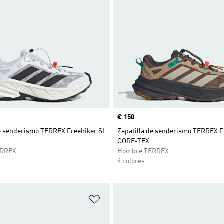
Precio
€ 150
de senderismo TERREX Freehiker SL
Zapatilla de senderismo TERREX F
GORE-TEX
ERREX
Hombre TERREX
4 colores
sta de deseos
Añadir a la lista de deseos