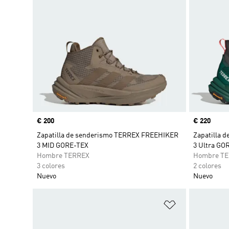
Precio
€ 200
Precio
€ 220
Zapatilla de senderismo TERREX FREEHIKER
Zapatilla 
3 MID GORE-TEX
3 Ultra GO
Hombre TERREX
Hombre T
3 colores
2 colores
Nuevo
Nuevo
Añadir a la li