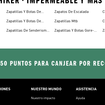
 HIKER • IMPERMEABLE Y MÁS
Zapatillas Y Botas De
Zapatos De Escalada
C
Senderismo
Zapatillas Y Botas De
Zapatillas Mtb
C
Senderismo Para Hombre
Zapatillas De Senderismo
Zapatillas Y Botas Gore-
Z
Para Mujer
tex®
250 PUNTOS PARA CANJEAR POR RE
IONES
NUESTRO MUNDO
ASISTENCIA
Nuestro impacto
Ayuda