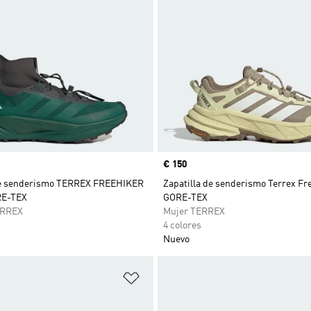
Precio
€ 150
de senderismo TERREX FREEHIKER
Zapatilla de senderismo Terrex Fr
RE-TEX
GORE-TEX
ERREX
Mujer TERREX
4 colores
Nuevo
sta de deseos
Añadir a la lista de deseos