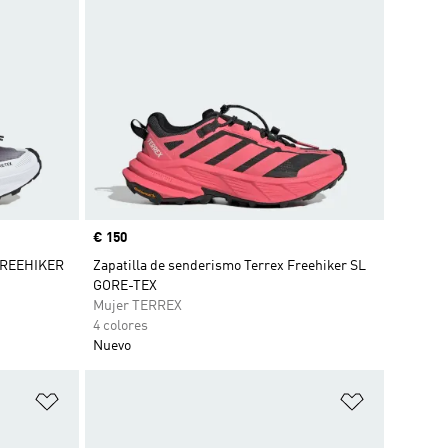
Precio
€ 150
 FREEHIKER
Zapatilla de senderismo Terrex Freehiker SL
GORE-TEX
Mujer TERREX
4 colores
Nuevo
Añadir a la lista de deseos
Añadir a la