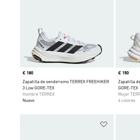
Precio
€ 180
Precio
€ 150
Zapatilla de senderismo TERREX FREEHIKER
Zapatilla d
3 Low GORE-TEX
GORE-TEX
Hombre TERREX
Mujer TER
Nuevo
4 colores
Añadir a la li