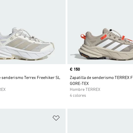
Precio
€ 150
e senderismo Terrex Freehiker SL
Zapatilla de senderismo TERREX F
GORE-TEX
REX
Hombre TERREX
4 colores
sta de deseos
Añadir a la lista de deseos