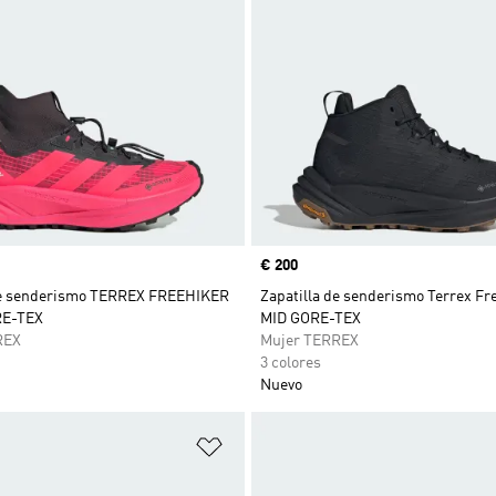
Precio
€ 200
de senderismo TERREX FREEHIKER
Zapatilla de senderismo Terrex Fre
RE-TEX
MID GORE-TEX
REX
Mujer TERREX
3 colores
Nuevo
sta de deseos
Añadir a la lista de deseos