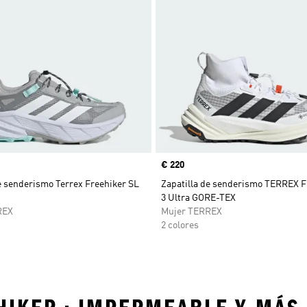
Precio
€ 220
e senderismo Terrex Freehiker SL
Zapatilla de senderismo TERREX
3 Ultra GORE-TEX
REX
Mujer TERREX
2 colores