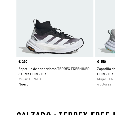
Precio
€ 230
Precio
€ 150
Zapatilla de senderismo TERREX FREEHIKER
Zapatilla d
3 Ultra GORE-TEX
GORE-TEX
Mujer TERREX
Mujer TER
Nuevo
4 colores