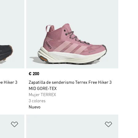
Precio
€ 200
e Hiker 3
Zapatilla de senderismo Terrex Free Hiker 3
MID GORE-TEX
Mujer TERREX
3 colores
Nuevo
Añadir a la lista de deseos
Añadir a la