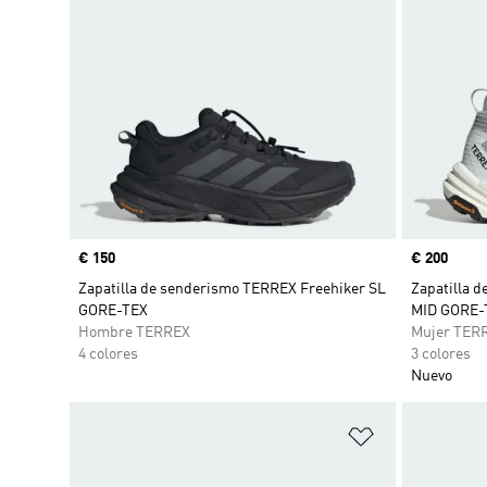
Precio
€ 150
Precio
€ 200
Zapatilla de senderismo TERREX Freehiker SL
Zapatilla d
GORE-TEX
MID GORE-
Hombre TERREX
Mujer TER
4 colores
3 colores
Nuevo
Añadir a la li