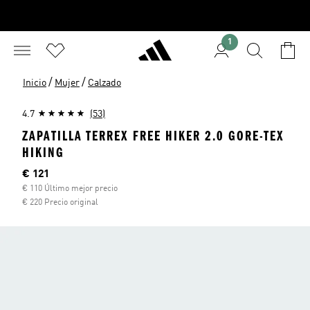
1
/
/
Inicio
Mujer
Calzado
4.7
(53)
ZAPATILLA TERREX FREE HIKER 2.0 GORE-TEX
HIKING
Precio actual
€ 121
€ 110 Último mejor precio
€ 220 Precio original