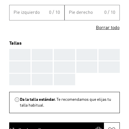
Pie izquierdo
0 / 10
Pie derecho
0 / 10
Borrar todo
Tallas
AAA
AAA
AAA
AAA
AAA
AAA
AAA
AAA
AAA
AAA
AAA
AAA
AAA
Da la talla estándar.
Te recomendamos que elijas tu
talla habitual.