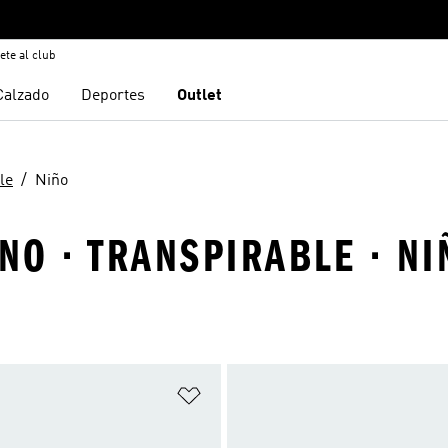
ete al club
Calzado
Deportes
Outlet
le
Niño
O · TRANSPIRABLE · NI
sta de deseos
Añadir a la lista de deseos