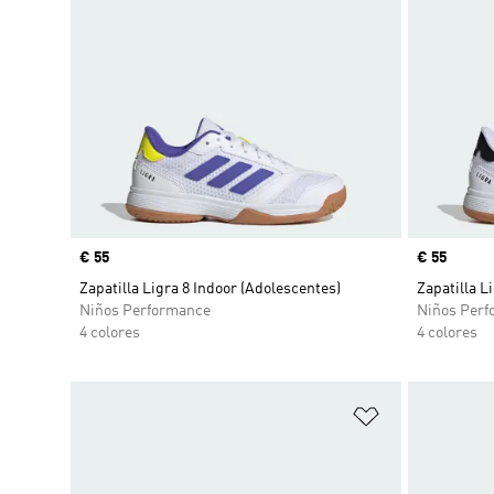
Precio
€ 55
Precio
€ 55
Zapatilla Ligra 8 Indoor (Adolescentes)
Zapatilla L
Niños Performance
Niños Perf
4 colores
4 colores
Añadir a la li