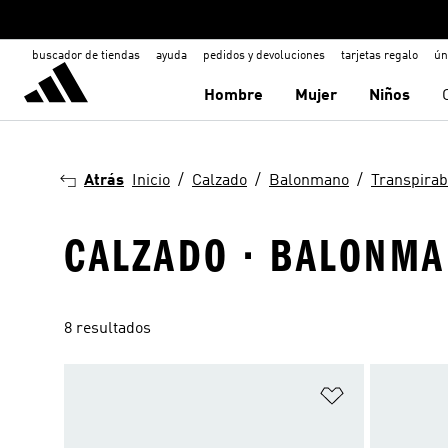
buscador de tiendas
ayuda
pedidos y devoluciones
tarjetas regalo
ún
Hombre
Mujer
Niños
Atrás
Inicio
Calzado
Balonmano
Transpirab
CALZADO · BALONMAN
8 resultados
Añadir a la li