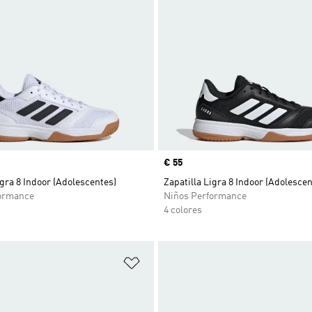
Precio
€ 55
igra 8 Indoor (Adolescentes)
Zapatilla Ligra 8 Indoor (Adolescen
ormance
Niños Performance
4 colores
sta de deseos
Añadir a la lista de deseos