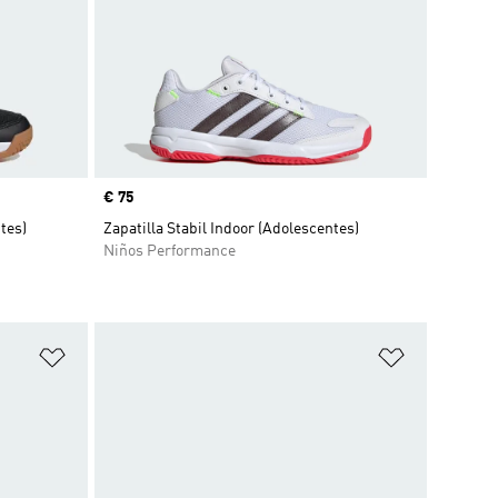
Precio
€ 75
tes)
Zapatilla Stabil Indoor (Adolescentes)
Niños Performance
Añadir a la lista de deseos
Añadir a la