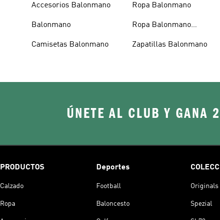
Accesorios Balonmano
Ropa Balonmano
Balonmano
Ropa Balonmano
Femenino
Camisetas Balonmano
Zapatillas Balonmano
ÚNETE AL CLUB Y GANA 
PRODUCTOS
Deportes
COLECC
Calzado
Football
Originals
Ropa
Baloncesto
Spezial