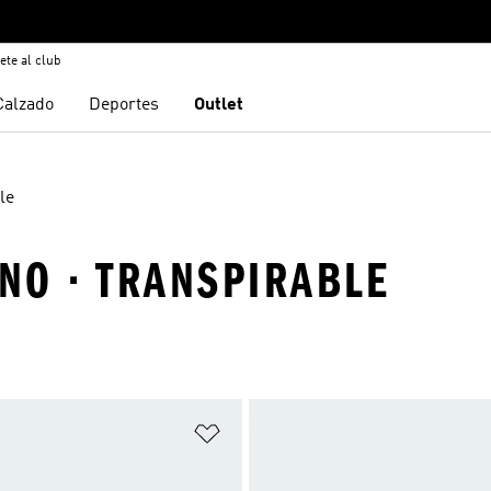
ete al club
Calzado
Deportes
Outlet
le
NO · TRANSPIRABLE
sta de deseos
Añadir a la lista de deseos