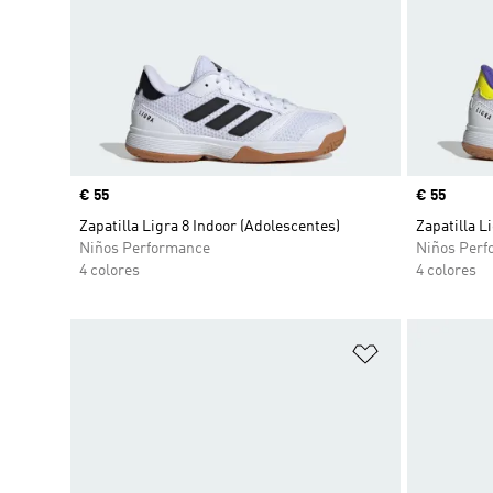
Precio
€ 55
Precio
€ 55
Zapatilla Ligra 8 Indoor (Adolescentes)
Zapatilla L
Niños Performance
Niños Perf
4 colores
4 colores
Añadir a la li