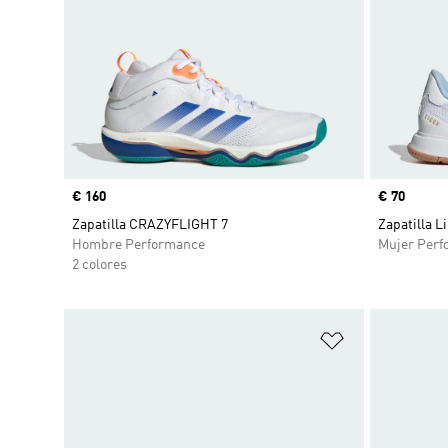
Precio
€ 160
Precio
€ 70
Zapatilla CRAZYFLIGHT 7
Zapatilla L
Hombre Performance
Mujer Perf
2 colores
Añadir a la li