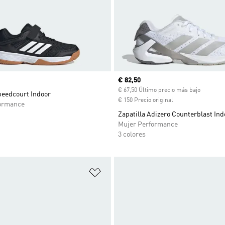
Precio actual
€ 82,50
€ 67,50 Último precio más bajo
peedcourt Indoor
€ 150 Precio original
ormance
Zapatilla Adizero Counterblast Ind
Mujer Performance
3 colores
sta de deseos
Añadir a la lista de deseos