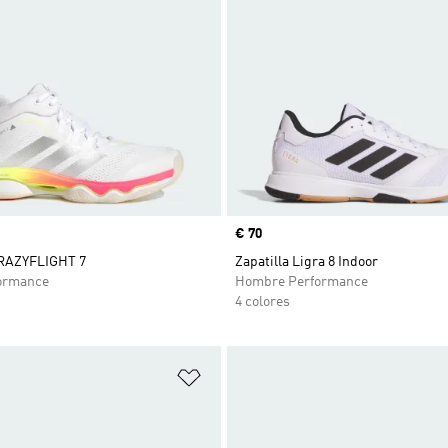
Precio
€ 70
CRAZYFLIGHT 7
Zapatilla Ligra 8 Indoor
ormance
Hombre Performance
4 colores
sta de deseos
Añadir a la lista de deseos