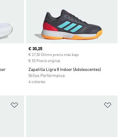
Precio actual
€ 30,25
€ 27,50 Último precio más bajo
€ 55 Precio original
oor
Zapatilla Ligra 8 Indoor (Adolescentes)
Niños Performance
4 colores
Añadir a la lista de deseos
Añadir a la