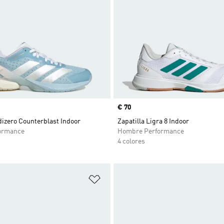
Precio
€ 70
dizero Counterblast Indoor
Zapatilla Ligra 8 Indoor
ormance
Hombre Performance
4 colores
sta de deseos
Añadir a la lista de deseos