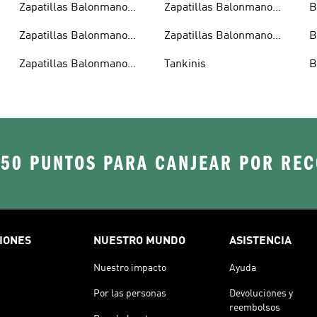
Zapatillas Balonmano
Zapatillas Balonmano
B
Hombre
Niñas
Zapatillas Balonmano
Zapatillas Balonmano
B
Junior
Ofertas
Zapatillas Balonmano
Tankinis
B
Mujer
250 PUNTOS PARA CANJEAR POR RE
IONES
NUESTRO MUNDO
ASISTENCIA
Nuestro impacto
Ayuda
Por las personas
Devoluciones y
reembolsos