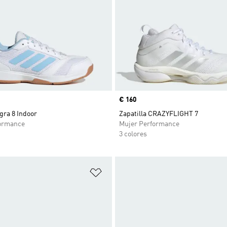
Precio
€ 160
igra 8 Indoor
Zapatilla CRAZYFLIGHT 7
ormance
Mujer Performance
3 colores
sta de deseos
Añadir a la lista de deseos