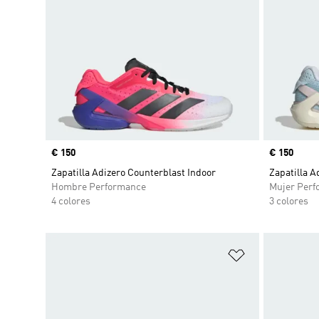
Precio
€ 150
Precio
€ 150
Zapatilla Adizero Counterblast Indoor
Zapatilla A
Hombre Performance
Mujer Perf
4 colores
3 colores
Añadir a la li