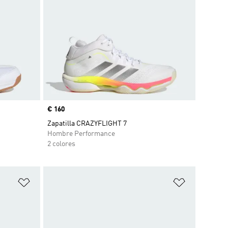
Precio
€ 160
Zapatilla CRAZYFLIGHT 7
Hombre Performance
2 colores
Añadir a la lista de deseos
Añadir a la