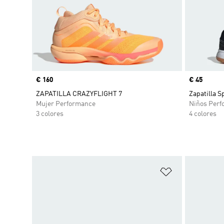
Precio
€ 160
Precio
€ 45
ZAPATILLA CRAZYFLIGHT 7
Zapatilla S
Mujer Performance
Niños Perf
3 colores
4 colores
Añadir a la li