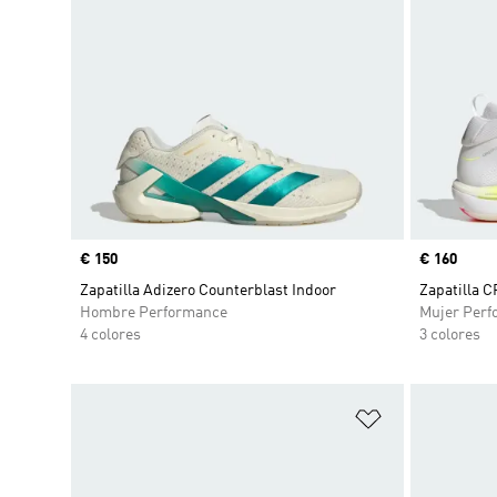
Precio
€ 150
Precio
€ 160
Zapatilla Adizero Counterblast Indoor
Zapatilla 
Hombre Performance
Mujer Perf
4 colores
3 colores
Añadir a la li