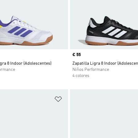
Precio
€ 55
igra 8 Indoor (Adolescentes)
Zapatilla Ligra 8 Indoor (Adolescen
ormance
Niños Performance
4 colores
sta de deseos
Añadir a la lista de deseos