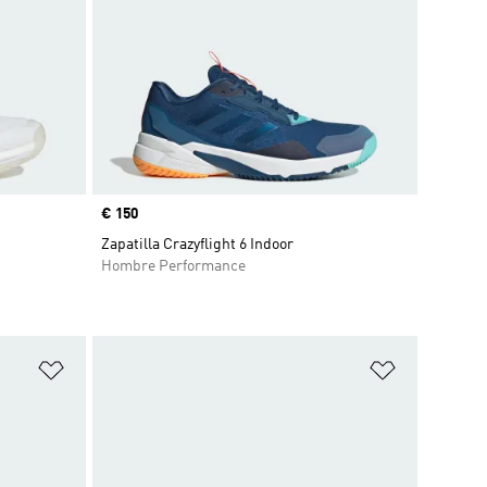
Precio
€ 150
Zapatilla Crazyflight 6 Indoor
Hombre Performance
Añadir a la lista de deseos
Añadir a la