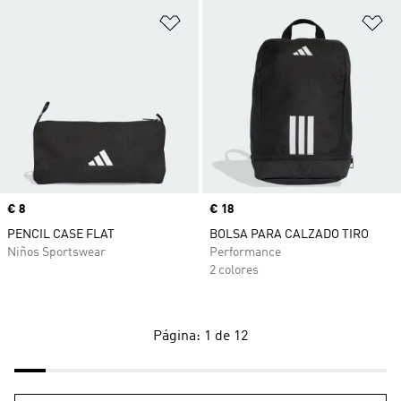
Añadir a la lista de deseos
Añ
Precio
€ 8
Precio
€ 18
PENCIL CASE FLAT
BOLSA PARA CALZADO TIRO
Niños Sportswear
Performance
2 colores
Página: 1 de 12