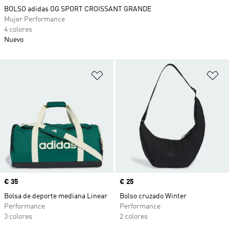
BOLSO adidas OG SPORT CROISSANT GRANDE
Mujer Performance
4 colores
Nuevo
Añadir a la lista de deseos
Añ
Precio
€ 35
Precio
€ 25
Bolsa de deporte mediana Linear
Bolso cruzado Winter
Performance
Performance
3 colores
2 colores