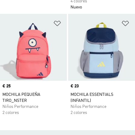
4 colores
Nuevo
Añadir a la lista de deseos
Añ
Precio
€ 25
Precio
€ 23
MOCHILA PEQUEÑA
MOCHILA ESSENTIALS
TIRO_NSTER
(INFANTIL)
Niños Performance
Niños Performance
2 colores
2 colores