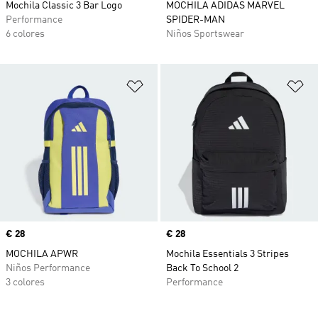
Mochila Classic 3 Bar Logo
MOCHILA ADIDAS MARVEL
Performance
SPIDER-MAN
6 colores
Niños Sportswear
Añadir a la lista de deseos
Añ
Precio
€ 28
Precio
€ 28
MOCHILA APWR
Mochila Essentials 3 Stripes
Niños Performance
Back To School 2
3 colores
Performance