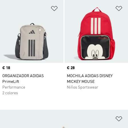
Añadir a la lista de deseos
Añ
Precio
€ 18
Precio
€ 28
ORGANIZADOR ADIDAS
MOCHILA ADIDAS DISNEY
PrimeLift
MICKEY MOUSE
Performance
Niños Sportswear
2 colores
Añ