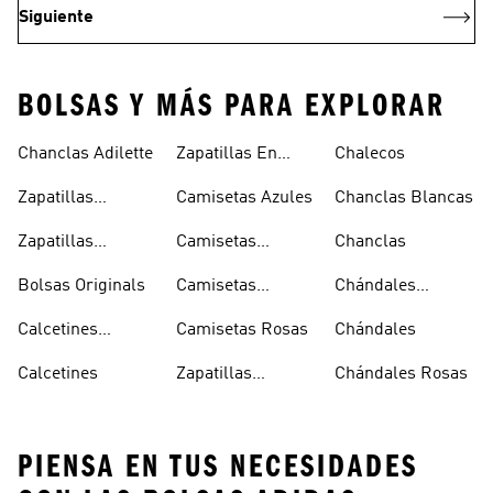
Siguiente
BOLSAS Y MÁS PARA EXPLORAR
Chanclas Adilette
Zapatillas En
Chalecos
Oferta
Zapatillas
Camisetas Azules
Chanclas Blancas
Sambas Blancas
Zapatillas
Camisetas
Chanclas
Superstar
Negras
Bolsas Originals
Camisetas
Chándales
Blancas
Originals
Blancos
Calcetines
Camisetas Rosas
Chándales
Tobilleros
Calcetines
Zapatillas
Chándales Rosas
Blancos
Campus
PIENSA EN TUS NECESIDADES