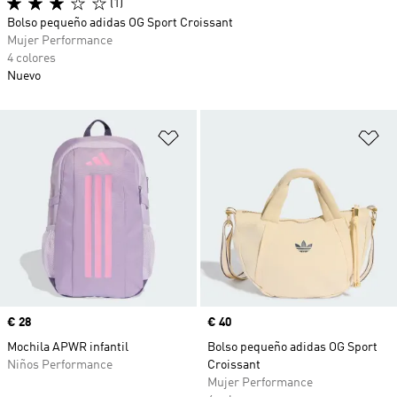
(1)
Bolso pequeño adidas OG Sport Croissant
Mujer Performance
4 colores
Nuevo
Añadir a la lista de deseos
Añ
Precio
€ 28
Precio
€ 40
Mochila APWR infantil
Bolso pequeño adidas OG Sport
Niños Performance
Croissant
Mujer Performance