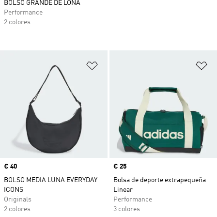
BOLSO GRANDE DE LONA
Performance
2 colores
Añadir a la lista de deseos
Añ
Precio
€ 40
Precio
€ 25
BOLSO MEDIA LUNA EVERYDAY
Bolsa de deporte extrapequeña
ICONS
Linear
Originals
Performance
2 colores
3 colores