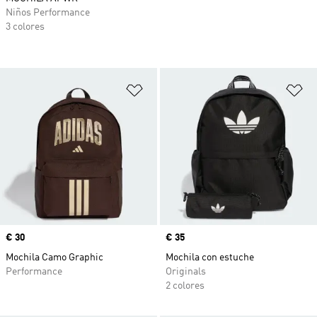
Niños Performance
3 colores
Añadir a la lista de deseos
Añ
Precio
€ 30
Precio
€ 35
Mochila Camo Graphic
Mochila con estuche
Performance
Originals
2 colores