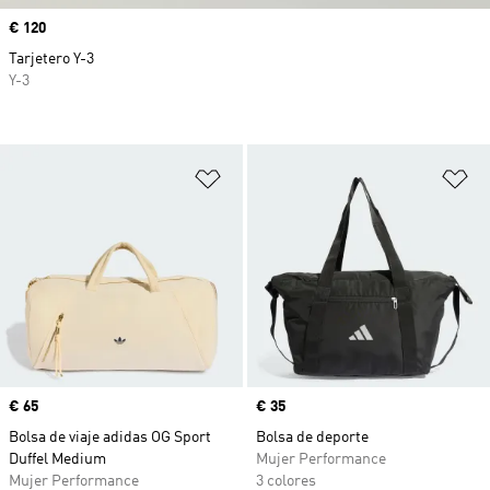
Precio
€ 120
Tarjetero Y-3
Y-3
Añadir a la lista de deseos
Añ
Precio
€ 65
Precio
€ 35
Bolsa de viaje adidas OG Sport
Bolsa de deporte
Duffel Medium
Mujer Performance
Mujer Performance
3 colores