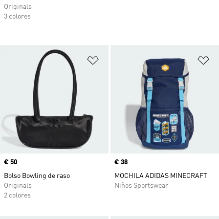
Originals
3 colores
Añadir a la lista de deseos
Añ
Precio
€ 50
Precio
€ 38
Bolso Bowling de raso
MOCHILA ADIDAS MINECRAFT
Originals
Niños Sportswear
2 colores