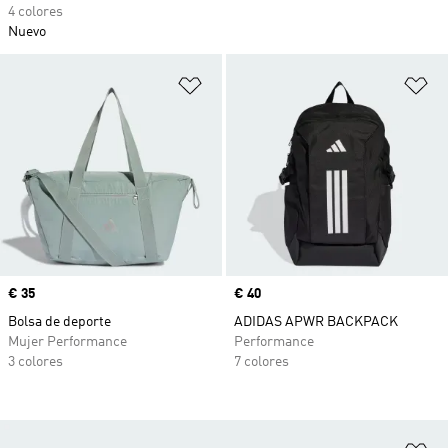
4 colores
Nuevo
Añadir a la lista de deseos
Añ
Precio
€ 35
Precio
€ 40
Bolsa de deporte
ADIDAS APWR BACKPACK
Mujer Performance
Performance
3 colores
7 colores
Añ