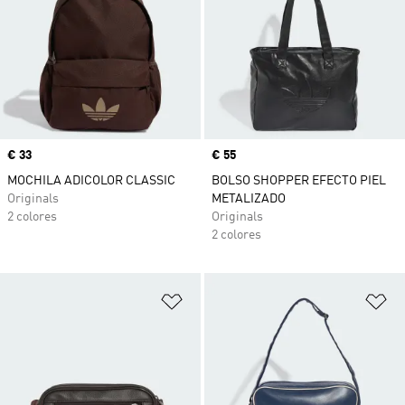
Precio
€ 33
Precio
€ 55
MOCHILA ADICOLOR CLASSIC
BOLSO SHOPPER EFECTO PIEL
Originals
METALIZADO
2 colores
Originals
2 colores
Añadir a la lista de deseos
Añ