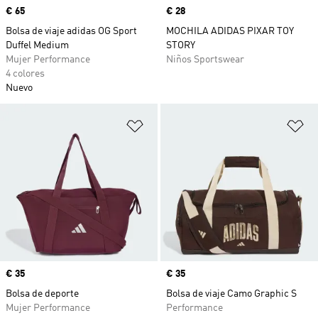
Precio
€ 65
Precio
€ 28
Bolsa de viaje adidas OG Sport
MOCHILA ADIDAS PIXAR TOY
Duffel Medium
STORY
Mujer Performance
Niños Sportswear
4 colores
Nuevo
Añadir a la lista de deseos
Añ
Precio
€ 35
Precio
€ 35
Bolsa de deporte
Bolsa de viaje Camo Graphic S
Mujer Performance
Performance