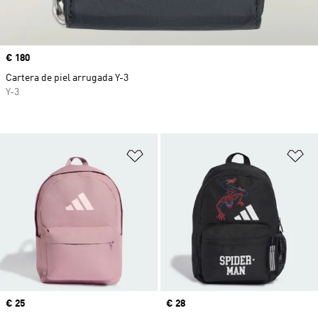
Precio
€ 180
Cartera de piel arrugada Y-3
Y-3
Añadir a la lista de deseos
Añ
Precio
€ 25
Precio
€ 28