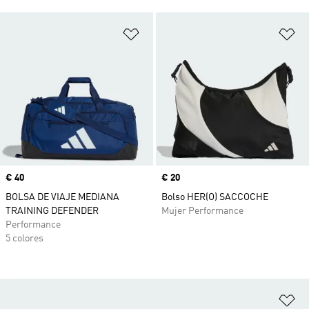
Añadir a la lista de deseos
Añ
Precio
€ 40
Precio
€ 20
BOLSA DE VIAJE MEDIANA
Bolso HER(O) SACCOCHE
TRAINING DEFENDER
Mujer Performance
Performance
5 colores
Añ