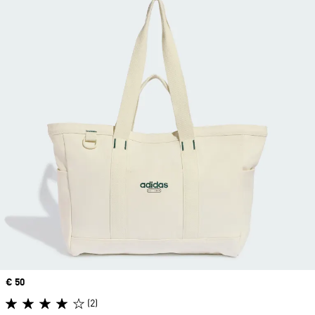
Precio
€ 50
(2)