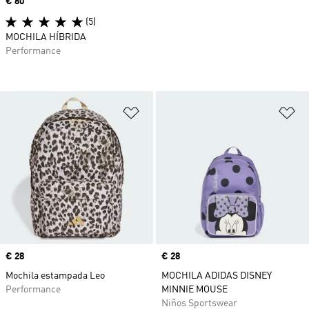
Precio
€ 80
(5)
MOCHILA HÍBRIDA
Performance
Añadir a la lista de deseos
Añ
Precio
€ 28
Precio
€ 28
Mochila estampada Leo
MOCHILA ADIDAS DISNEY
Performance
MINNIE MOUSE
Niños Sportswear