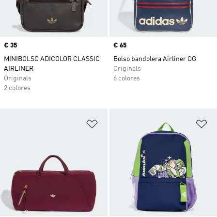
Precio
€ 35
Precio
€ 65
MINIBOLSO ADICOLOR CLASSIC
Bolso bandolera Airliner OG
AIRLINER
Originals
Originals
6 colores
2 colores
Añadir a la lista de deseos
Añ