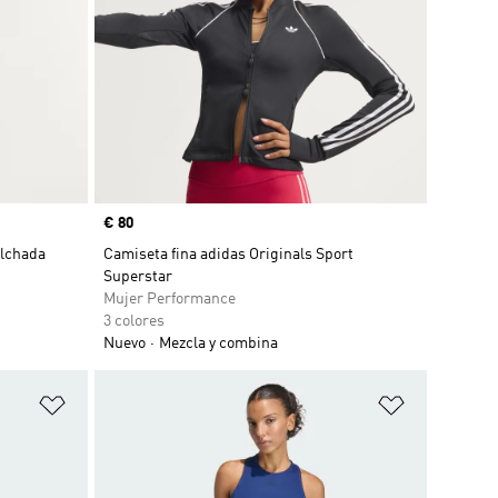
Precio
€ 80
olchada
Camiseta fina adidas Originals Sport
Superstar
Mujer Performance
3 colores
Nuevo
Mezcla y combina
Añadir a la lista de deseos
Añadir a la