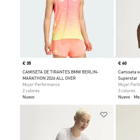
Precio
€ 35
Precio
€ 60
CAMISETA DE TIRANTES BMW BERLIN-
Camiseta su
MARATHON 2026 ALL OVER
Superstar
Mujer Performance
Mujer Perf
2 colores
3 colores
Nuevo
Nuevo
Mez
Añadir a la li