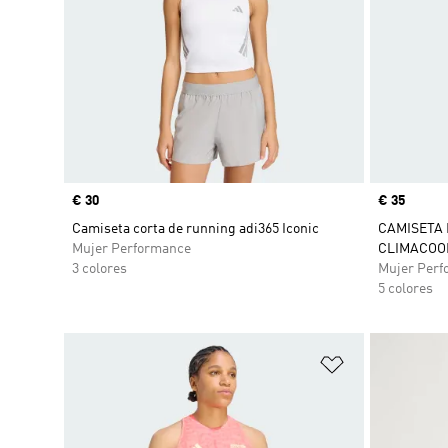
Precio
€ 30
Precio
€ 35
Camiseta corta de running adi365 Iconic
CAMISETA 
Mujer Performance
CLIMACOO
3 colores
Mujer Perf
5 colores
Añadir a la li