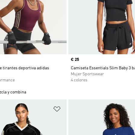
Precio
€ 25
 tirantes deportiva adidas
Camiseta Essentials Slim Baby 3 
Mujer Sportswear
ormance
4 colores
cla y combina
sta de deseos
Añadir a la lista de deseos