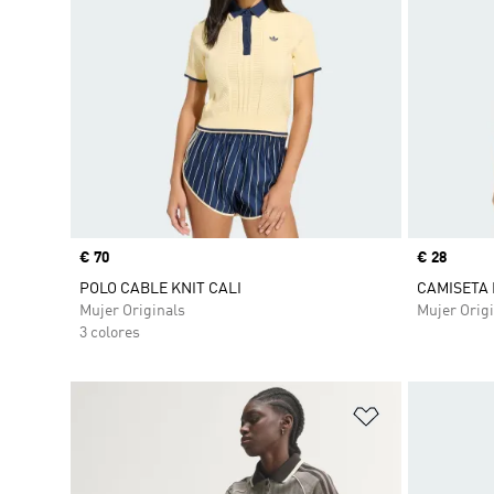
Precio
€ 70
Precio
€ 28
POLO CABLE KNIT CALI
CAMISETA 
Mujer Originals
Mujer Origi
3 colores
Añadir a la li