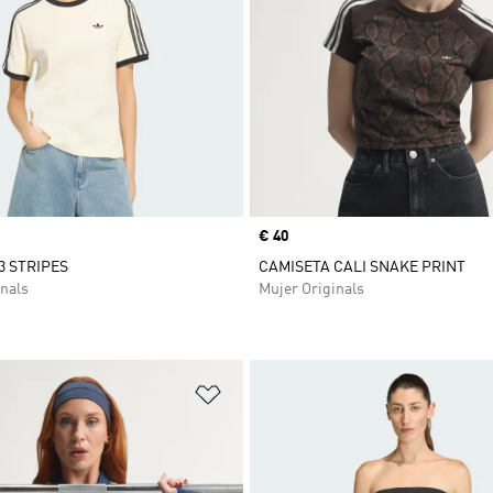
Precio
€ 40
3 STRIPES
CAMISETA CALI SNAKE PRINT
nals
Mujer Originals
sta de deseos
Añadir a la lista de deseos