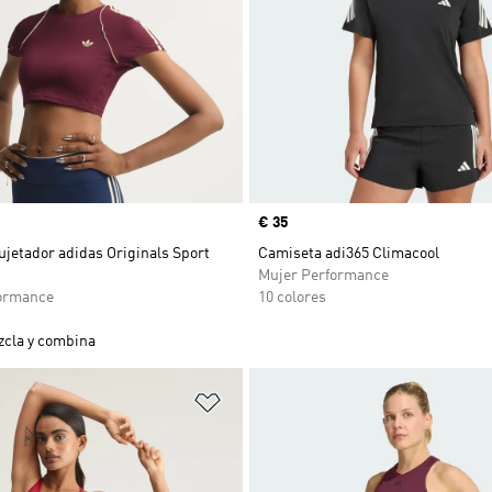
Precio
€ 35
jetador adidas Originals Sport
Camiseta adi365 Climacool
Mujer Performance
ormance
10 colores
cla y combina
sta de deseos
Añadir a la lista de deseos