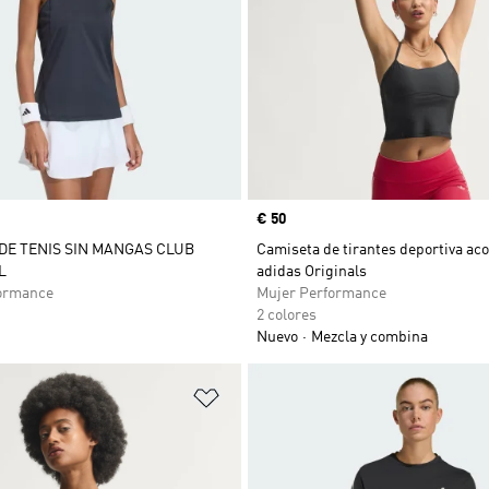
Precio
€ 50
DE TENIS SIN MANGAS CLUB
Camiseta de tirantes deportiva ac
L
adidas Originals
ormance
Mujer Performance
2 colores
Nuevo
Mezcla y combina
sta de deseos
Añadir a la lista de deseos