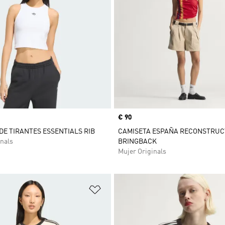
Precio
€ 90
DE TIRANTES ESSENTIALS RIB
CAMISETA ESPAÑA RECONSTRUC
nals
BRINGBACK
Mujer Originals
sta de deseos
Añadir a la lista de deseos