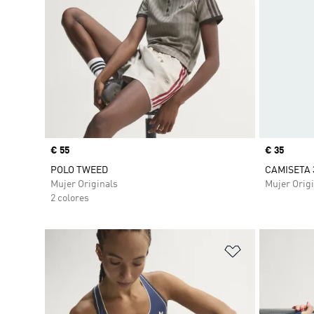
Precio
€ 55
Precio
€ 35
POLO TWEED
CAMISETA 
Mujer Originals
Mujer Origi
2 colores
Añadir a la li