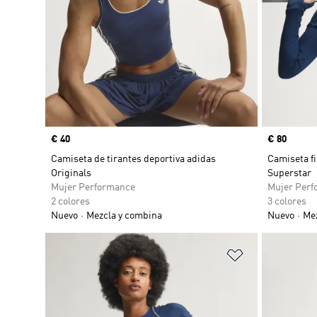
Precio
€ 40
Precio
€ 80
Camiseta de tirantes deportiva adidas
Camiseta fi
Originals
Superstar
Mujer Performance
Mujer Perf
2 colores
3 colores
Nuevo
Mezcla y combina
Nuevo
Mez
Añadir a la li