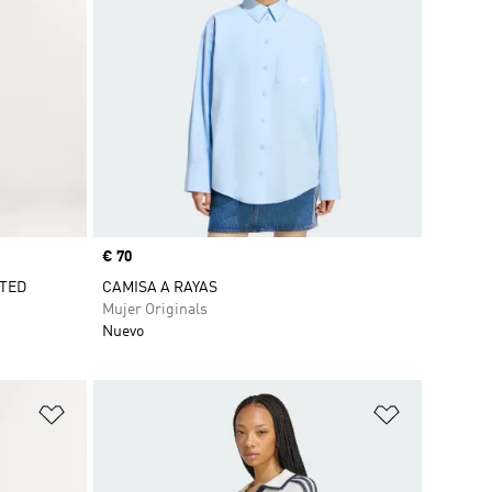
Precio
€ 70
TED
CAMISA A RAYAS
Mujer Originals
Nuevo
Añadir a la lista de deseos
Añadir a la