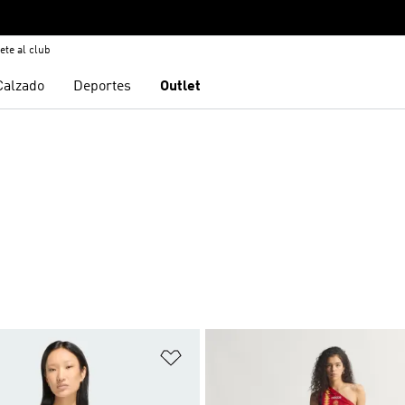
ete al club
Calzado
Deportes
Outlet
sta de deseos
Añadir a la lista de deseos