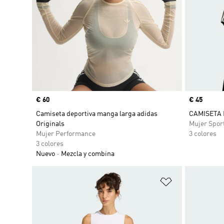
Precio
€ 60
Precio
€ 45
Camiseta deportiva manga larga adidas
CAMISETA 
Originals
Mujer Spor
Mujer Performance
3 colores
3 colores
Nuevo
Mezcla y combina
Añadir a la li