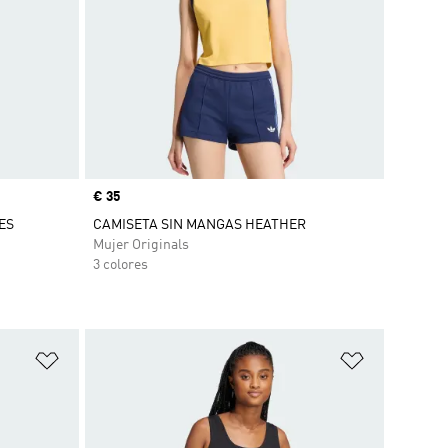
Precio
€ 35
ES
CAMISETA SIN MANGAS HEATHER
Mujer Originals
3 colores
Añadir a la lista de deseos
Añadir a la