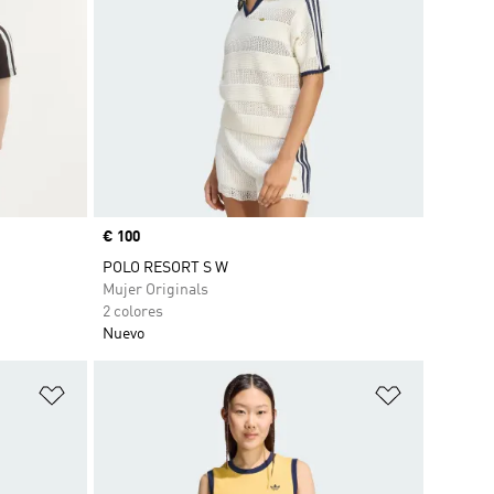
Precio
€ 100
POLO RESORT S W
Mujer Originals
2 colores
Nuevo
Añadir a la lista de deseos
Añadir a la