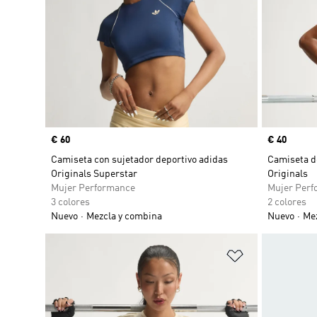
Precio
€ 60
Precio
€ 40
Camiseta con sujetador deportivo adidas
Camiseta de
Originals Superstar
Originals
Mujer Performance
Mujer Perf
3 colores
2 colores
Nuevo
Mezcla y combina
Nuevo
Mez
Añadir a la li