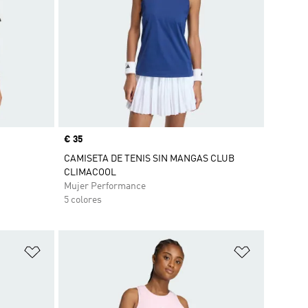
Precio
€ 35
CAMISETA DE TENIS SIN MANGAS CLUB
CLIMACOOL
Mujer Performance
5 colores
Añadir a la lista de deseos
Añadir a la