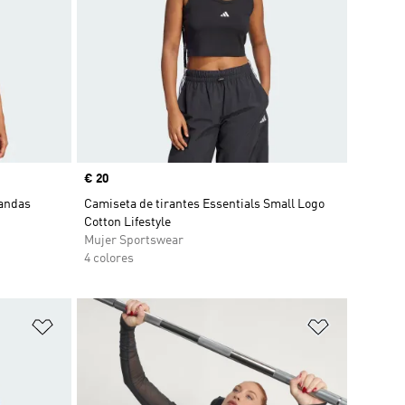
Precio
€ 20
bandas
Camiseta de tirantes Essentials Small Logo
Cotton Lifestyle
Mujer Sportswear
4 colores
Añadir a la lista de deseos
Añadir a la