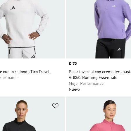
Precio
€ 70
 cuello redondo Tiro Travel
Polar invernal con cremallera hast
rformance
ADI365 Running Essentials
Mujer Performance
Nuevo
sta de deseos
Añadir a la lista de deseos