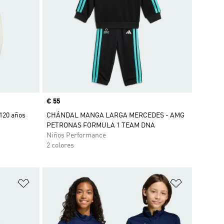
Precio
€ 55
120 años
CHÁNDAL MANGA LARGA MERCEDES - AMG
PETRONAS FORMULA 1 TEAM DNA
Niños Performance
2 colores
Añadir a la lista de deseos
Añadir a la