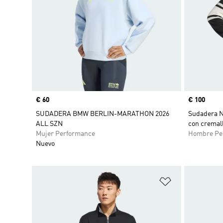
Precio
€ 60
Precio
€ 100
SUDADERA BMW BERLIN-MARATHON 2026
Sudadera N
ALL SZN
con cremall
Mujer Performance
Hombre Pe
Nuevo
Añadir a la li