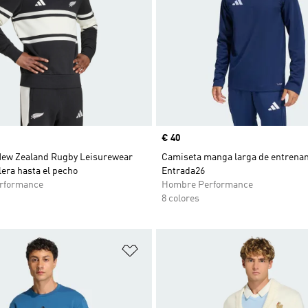
Precio
€ 40
ew Zealand Rugby Leisurewear
Camiseta manga larga de entrena
era hasta el pecho
Entrada26
rformance
Hombre Performance
8 colores
sta de deseos
Añadir a la lista de deseos