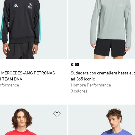
Precio
€ 50
 MERCEDES-AMG PETRONAS
Sudadera con cremallera hasta el 
1 TEAM DNA
adi365 Iconic
rformance
Hombre Performance
3 colores
sta de deseos
Añadir a la lista de deseos