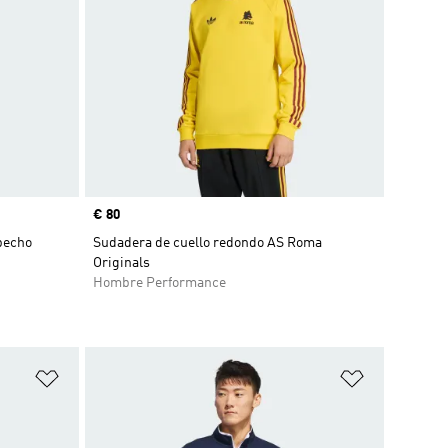
Precio
€ 80
pecho
Sudadera de cuello redondo AS Roma
Originals
Hombre Performance
Añadir a la lista de deseos
Añadir a la