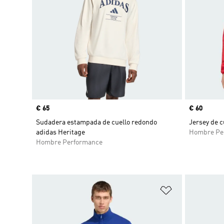
Precio
€ 65
Precio
€ 60
Sudadera estampada de cuello redondo
Jersey de c
adidas Heritage
Hombre Pe
Hombre Performance
Añadir a la li