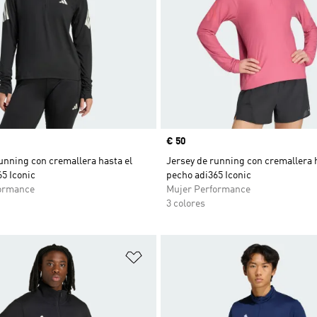
Precio
€ 50
unning con cremallera hasta el
Jersey de running con cremallera 
5 Iconic
pecho adi365 Iconic
ormance
Mujer Performance
3 colores
sta de deseos
Añadir a la lista de deseos