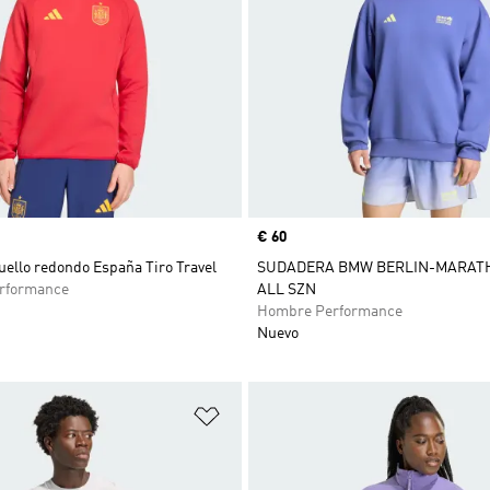
Precio
€ 60
uello redondo España Tiro Travel
SUDADERA BMW BERLIN-MARATH
rformance
ALL SZN
Hombre Performance
Nuevo
sta de deseos
Añadir a la lista de deseos