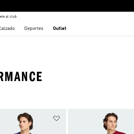
ete al club
Calzado
Deportes
Outlet
ORMANCE
sta de deseos
Añadir a la lista de deseos