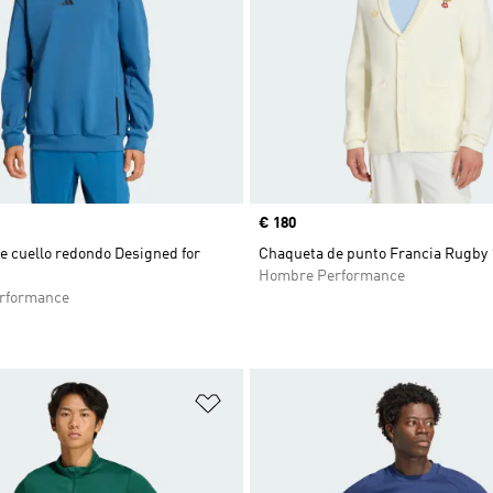
Precio
€ 180
e cuello redondo Designed for
Chaqueta de punto Francia Rugby 
Hombre Performance
rformance
sta de deseos
Añadir a la lista de deseos