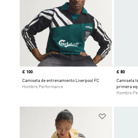
Precio
€ 100
Precio
€ 80
Camiseta de entrenamiento Liverpool FC
Camiseta té
Hombre Performance
primera eq
Hombre Pe
Añadir a la li