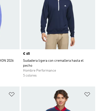
Precio
€ 65
ON 2026
Sudadera ligera con cremallera hasta el
pecho
Hombre Performance
5 colores
Añadir a la lista de deseos
Añadir a la