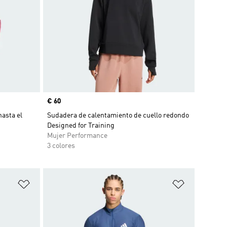
Precio
€ 60
hasta el
Sudadera de calentamiento de cuello redondo
Designed for Training
Mujer Performance
3 colores
Añadir a la lista de deseos
Añadir a la