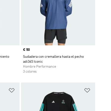
Precio
€ 50
miento
Sudadera con cremallera hasta el pecho
adi365 Iconic
Hombre Performance
3 colores
Añadir a la lista de deseos
Añadir a la