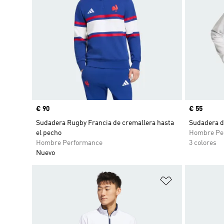
Precio
€ 90
Precio
€ 55
Sudadera Rugby Francia de cremallera hasta
Sudadera de
el pecho
Hombre Pe
Hombre Performance
3 colores
Nuevo
Añadir a la li