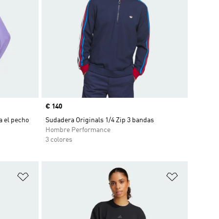
Precio
€ 140
a el pecho
Sudadera Originals 1/4 Zip 3 bandas
Hombre Performance
3 colores
Añadir a la lista de deseos
Añadir a la