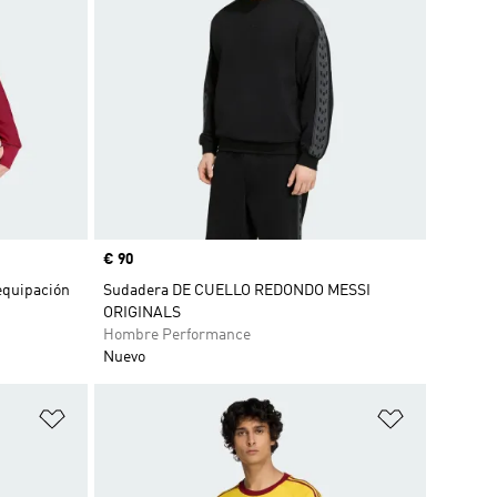
Precio
€ 90
equipación
Sudadera DE CUELLO REDONDO MESSI
ORIGINALS
Hombre Performance
Nuevo
Añadir a la lista de deseos
Añadir a la