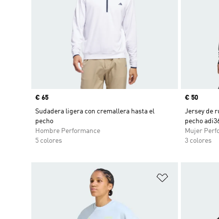
Precio
€ 65
Precio
€ 50
Sudadera ligera con cremallera hasta el
Jersey de r
pecho
pecho adi36
Hombre Performance
Mujer Perf
5 colores
3 colores
Añadir a la li