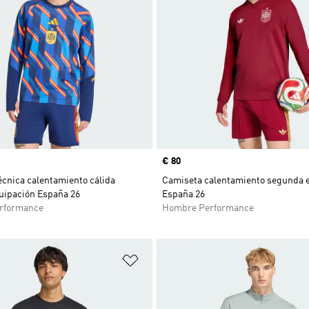
Precio
€ 80
cnica calentamiento cálida
Camiseta calentamiento segunda 
uipación España 26
España 26
rformance
Hombre Performance
sta de deseos
Añadir a la lista de deseos