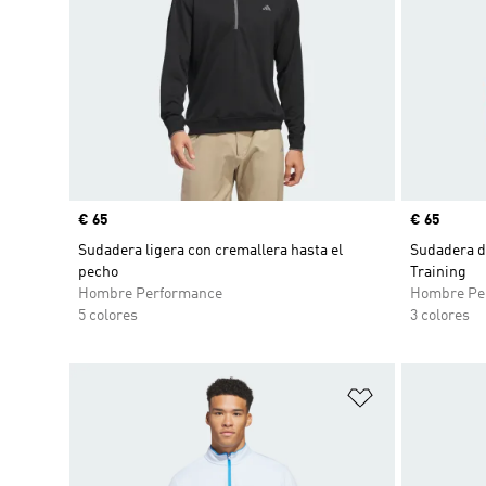
Precio
€ 65
Precio
€ 65
Sudadera ligera con cremallera hasta el
Sudadera d
pecho
Training
Hombre Performance
Hombre Pe
5 colores
3 colores
Añadir a la li