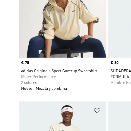
Precio
€ 70
Precio
€ 60
adidas Originals Sport Coverup Sweatshirt
SUDADERA
Mujer Performance
FORMULA 
2 colores
Hombre Pe
Nuevo
Mezcla y combina
Añadir a la li