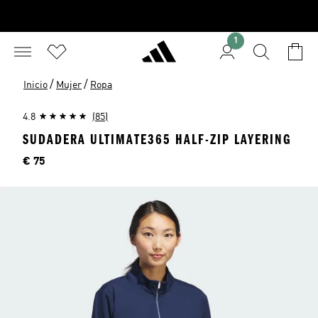
1
/
/
Inicio
Mujer
Ropa
4.8
(85)
SUDADERA ULTIMATE365 HALF-ZIP LAYERING
Precio
€ 75