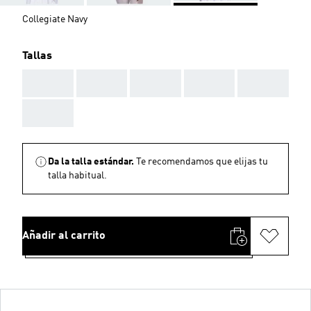
Collegiate Navy
Tallas
AAA
AAA
AAA
AAA
AAA
AAA
Da la talla estándar.
Te recomendamos que elijas tu
talla habitual.
Añadir al carrito