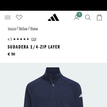
1
/
/
Inicio
Niños
Ropa
4.5
(33)
SUDADERA 1/4-ZIP LAYER
Precio
€ 50