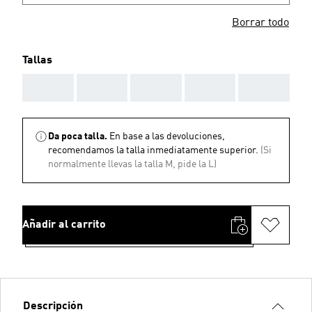
Borrar todo
Tallas
AAA
AAA
AAA
AAA
AAA
Da poca talla.
En base a las devoluciones,
recomendamos la talla inmediatamente superior.
(Si
normalmente llevas la talla M, pide la L)
Añadir al carrito
Descripción