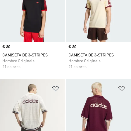
Precio
€ 30
Precio
€ 30
CAMISETA DE 3-STRIPES
CAMISETA DE 3-STRIPES
Hombre Originals
Hombre Originals
21 colores
21 colores
Añadir a la lista de deseos
Añ