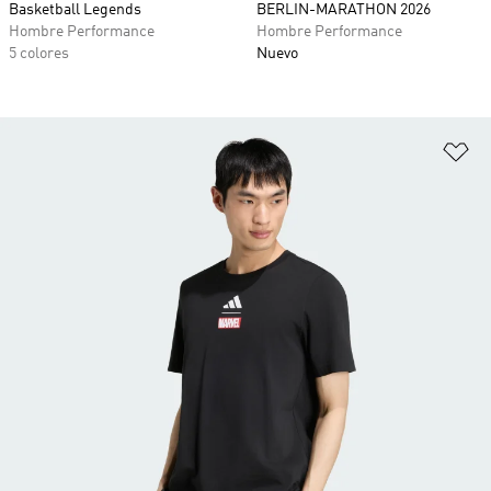
Basketball Legends
BERLIN-MARATHON 2026
Hombre Performance
Hombre Performance
5 colores
Nuevo
Añ