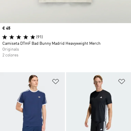
Precio
€ 45
(91)
Camiseta DTmF Bad Bunny Madrid Heavyweight Merch
Originals
2 colores
Añadir a la lista de deseos
Añ