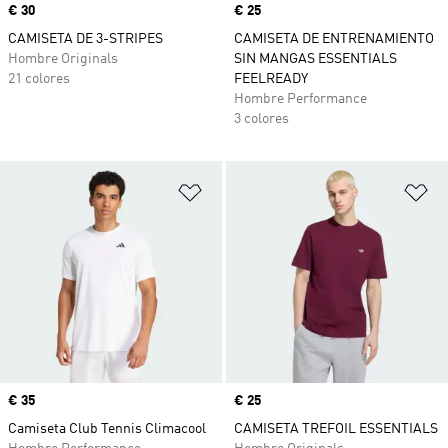
Precio
€ 30
Precio
€ 25
CAMISETA DE 3-STRIPES
CAMISETA DE ENTRENAMIENTO
Hombre Originals
SIN MANGAS ESSENTIALS
21 colores
FEELREADY
Hombre Performance
3 colores
Añadir a la lista de deseos
Añ
Precio
€ 35
Precio
€ 25
Camiseta Club Tennis Climacool
CAMISETA TREFOIL ESSENTIALS