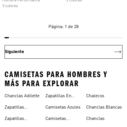
Hombre Performance
2 colores
3 colores
Página: 1 de 28
Siguiente
CAMISETAS PARA HOMBRES Y
MÁS PARA EXPLORAR
Chanclas Adilette
Zapatillas En
Chalecos
Oferta
Zapatillas
Camisetas Azules
Chanclas Blancas
Sambas Blancas
Zapatillas
Camisetas
Chanclas
Superstar
Negras