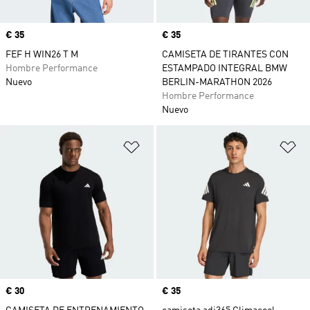
Precio
€ 35
Precio
€ 35
FEF H WIN26 T M
CAMISETA DE TIRANTES CON
Hombre Performance
ESTAMPADO INTEGRAL BMW
Nuevo
BERLIN-MARATHON 2026
Hombre Performance
Nuevo
Añadir a la lista de deseos
Añ
Precio
€ 30
Precio
€ 35