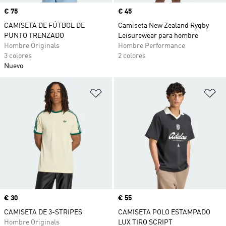
Precio
€ 75
Precio
€ 45
CAMISETA DE FÚTBOL DE
Camiseta New Zealand Rygby
PUNTO TRENZADO
Leisurewear para hombre
Hombre Originals
Hombre Performance
3 colores
2 colores
Nuevo
Añadir a la lista de deseos
Añ
Precio
€ 30
Precio
€ 55
CAMISETA DE 3-STRIPES
CAMISETA POLO ESTAMPADO
Hombre Originals
LUX TIRO SCRIPT