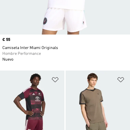
Precio
€ 55
Camiseta Inter Miami Originals
Hombre Performance
Nuevo
Añadir a la lista de deseos
Añ