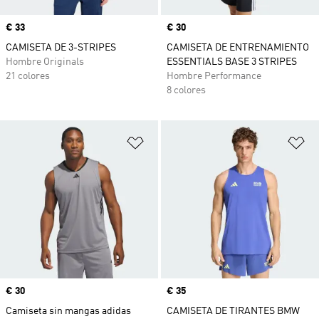
Precio
€ 33
Precio
€ 30
CAMISETA DE 3-STRIPES
CAMISETA DE ENTRENAMIENTO
Hombre Originals
ESSENTIALS BASE 3 STRIPES
21 colores
Hombre Performance
8 colores
Añadir a la lista de deseos
Añ
Precio
€ 30
Precio
€ 35
Camiseta sin mangas adidas
CAMISETA DE TIRANTES BMW