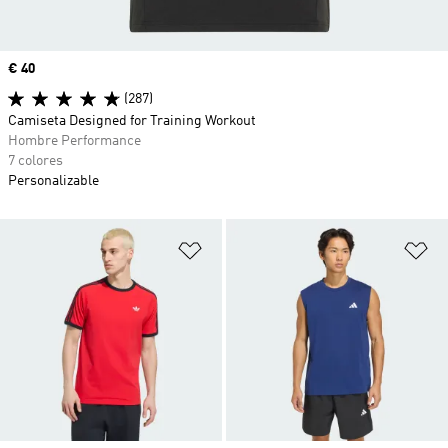
Precio
€ 40
(287)
Camiseta Designed for Training Workout
Hombre Performance
7 colores
Personalizable
Añadir a la lista de deseos
Añ