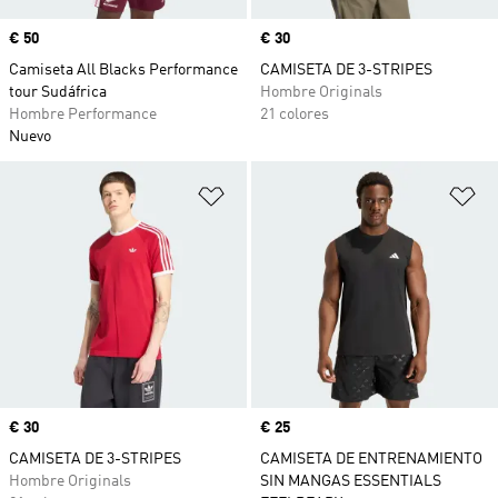
Precio
€ 50
Precio
€ 30
Camiseta All Blacks Performance
CAMISETA DE 3-STRIPES
tour Sudáfrica
Hombre Originals
Hombre Performance
21 colores
Nuevo
Añadir a la lista de deseos
Añ
Precio
€ 30
Precio
€ 25
CAMISETA DE 3-STRIPES
CAMISETA DE ENTRENAMIENTO
Hombre Originals
SIN MANGAS ESSENTIALS