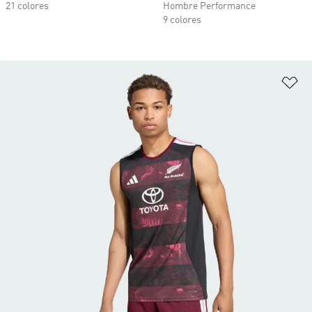
21 colores
Hombre Performance
9 colores
Añ