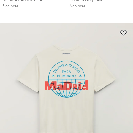
Hombre Performance
Hombre Originals
5 colores
6 colores
Añ