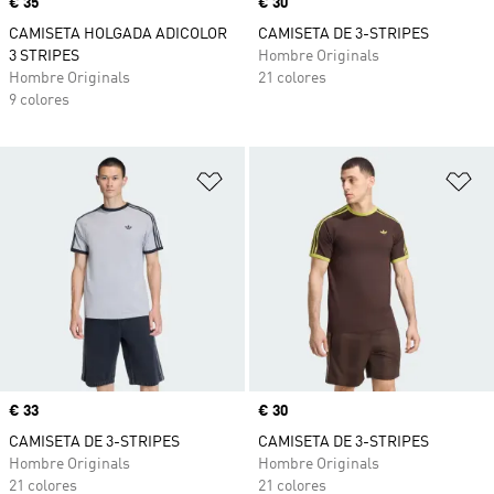
Precio
€ 35
Precio
€ 30
CAMISETA HOLGADA ADICOLOR
CAMISETA DE 3-STRIPES
3 STRIPES
Hombre Originals
Hombre Originals
21 colores
9 colores
Añadir a la lista de deseos
Añ
Precio
€ 33
Precio
€ 30
CAMISETA DE 3-STRIPES
CAMISETA DE 3-STRIPES
Hombre Originals
Hombre Originals
21 colores
21 colores