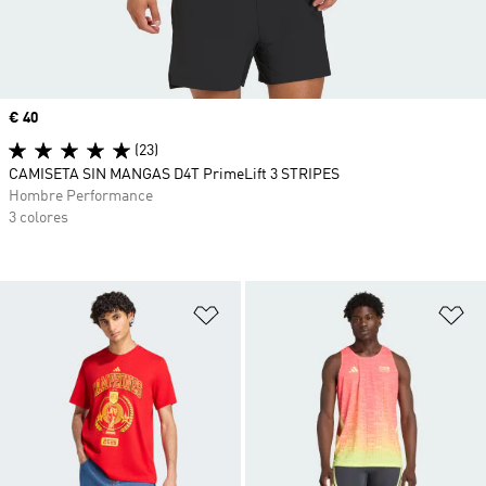
Precio
€ 40
(23)
CAMISETA SIN MANGAS D4T PrimeLift 3 STRIPES
Hombre Performance
3 colores
Añadir a la lista de deseos
Añ