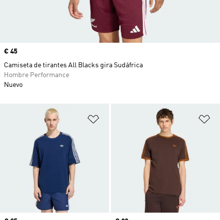
Precio
€ 45
Camiseta de tirantes All Blacks gira Sudáfrica
Hombre Performance
Nuevo
Añadir a la lista de deseos
Añ