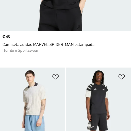
Precio
€ 40
Camiseta adidas MARVEL SPIDER-MAN estampada
Hombre Sportswear
Añadir a la lista de deseos
Añ