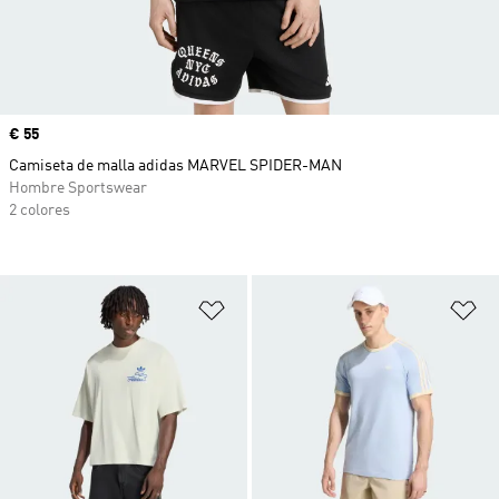
Precio
€ 55
Camiseta de malla adidas MARVEL SPIDER-MAN
Hombre Sportswear
2 colores
Añadir a la lista de deseos
Añ