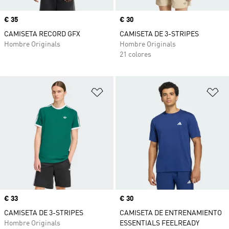
Precio
€ 35
Precio
€ 30
CAMISETA RECORD GFX
CAMISETA DE 3-STRIPES
Hombre Originals
Hombre Originals
21 colores
Añadir a la lista de deseos
Añ
Precio
€ 33
Precio
€ 30
CAMISETA DE 3-STRIPES
CAMISETA DE ENTRENAMIENTO
Hombre Originals
ESSENTIALS FEELREADY