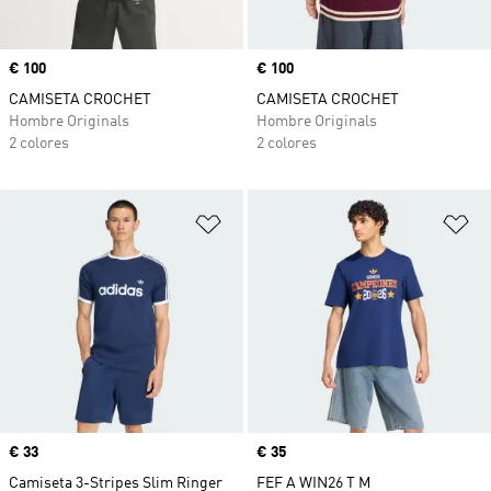
Precio
€ 100
Precio
€ 100
CAMISETA CROCHET
CAMISETA CROCHET
Hombre Originals
Hombre Originals
2 colores
2 colores
Añadir a la lista de deseos
Añ
Precio
€ 33
Precio
€ 35
Camiseta 3-Stripes Slim Ringer
FEF A WIN26 T M