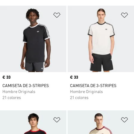
Añadir a la lista de deseos
Añ
Precio
€ 33
Precio
€ 33
CAMISETA DE 3-STRIPES
CAMISETA DE 3-STRIPES
Hombre Originals
Hombre Originals
21 colores
21 colores
Añadir a la lista de deseos
Añ