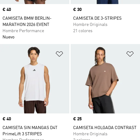
Precio
€ 40
Precio
€ 30
CAMISETA BMW BERLIN-
CAMISETA DE 3-STRIPES
MARATHON 2026 EVENT
Hombre Originals
Hombre Performance
21 colores
Nuevo
Añadir a la lista de deseos
Añ
Precio
€ 40
Precio
€ 25
CAMISETA SIN MANGAS D4T
CAMISETA HOLGADA CONTRAST
PrimeLift 3 STRIPES
Hombre Originals