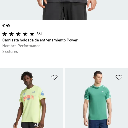
Precio
€ 45
(36)
Camiseta holgada de entrenamiento Power
Hombre Performance
2 colores
Añadir a la lista de deseos
Añ