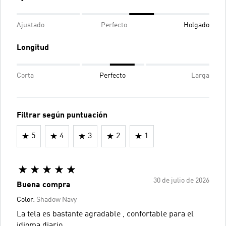
Ajustado
Perfecto
Holgado
Longitud
Corta
Perfecto
Larga
Filtrar según puntuación
5
4
3
2
1
30 de julio de 2026
Buena compra
Color:
Shadow Navy
La tela es bastante agradable , confortable para el
idioma diario