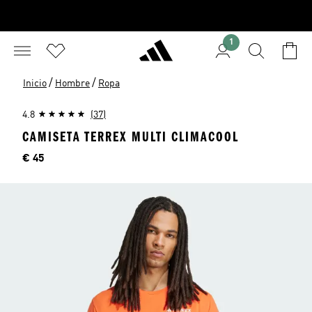
1
/
/
Inicio
Hombre
Ropa
4.8
(37)
CAMISETA TERREX MULTI CLIMACOOL
Precio
€ 45