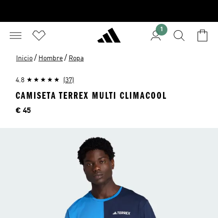
1
/
/
Inicio
Hombre
Ropa
4.8
(37)
CAMISETA TERREX MULTI CLIMACOOL
Precio
€ 45