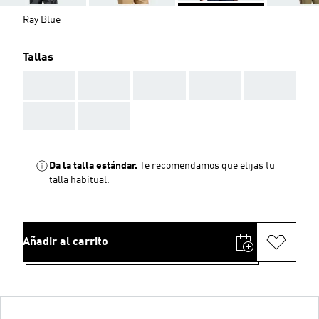
Ray Blue
Tallas
AAA
AAA
AAA
AAA
AAA
AAA
AAA
Da la talla estándar.
Te recomendamos que elijas tu
talla habitual.
Añadir al carrito