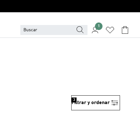
1
3
Filtrar y ordenar