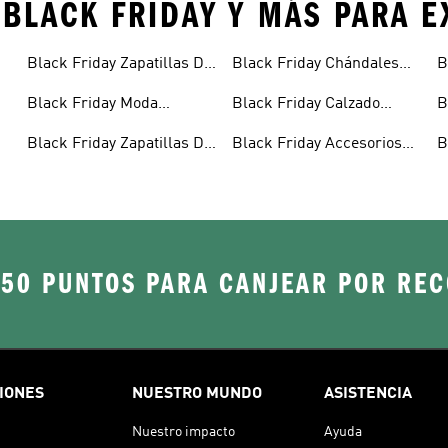
 BLACK FRIDAY Y MÁS PARA 
Black Friday Zapatillas De
Black Friday Chándales
B
Fútbol
Para Niños
B
Black Friday Moda
Black Friday Calzado
B
Deportiva De Hombre
Deportivo
D
Black Friday Zapatillas De
Black Friday Accesorios
B
Vestir De Hombre
Para Hombre
D
250 PUNTOS PARA CANJEAR POR RE
IONES
NUESTRO MUNDO
ASISTENCIA
Nuestro impacto
Ayuda