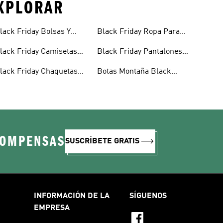
EXPLORAR
lack Friday Bolsas Y
Black Friday Ropa Para
olsos
Hombre
lack Friday Camisetas
Black Friday Pantalones
eportivas De Fútbol
De Deporte Para Hombre
lack Friday Chaquetas
Botas Montaña Black
e Invierno
Friday
COMPENSAS
SUSCRÍBETE GRATIS
INFORMACIÓN DE LA
SÍGUENOS
EMPRESA