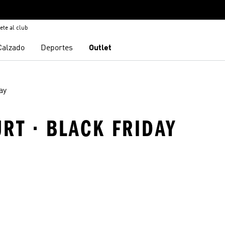
ete al club
Calzado
Deportes
Outlet
ay
RT · BLACK FRIDAY
sta de deseos