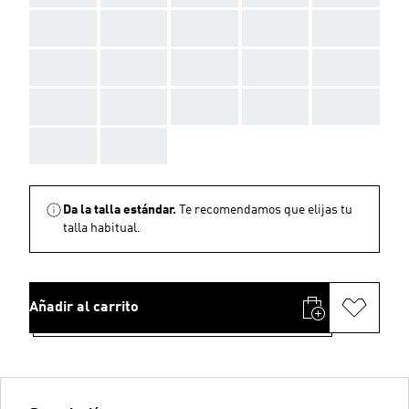
AAA
AAA
AAA
AAA
AAA
AAA
AAA
AAA
AAA
AAA
AAA
AAA
AAA
AAA
AAA
AAA
AAA
Da la talla estándar.
Te recomendamos que elijas tu
talla habitual.
Añadir al carrito