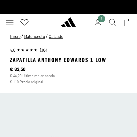
1
/
/
Inicio
Baloncesto
Calzado
4.8
(384)
ZAPATILLA ANTHONY EDWARDS 1 LOW
Precio actual
€ 82,50
€ 46,20 Último mejor precio
€ 110 Precio original