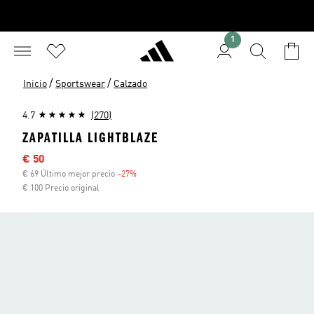
1
/
/
Inicio
Sportswear
Calzado
4.7
(270)
ZAPATILLA LIGHTBLAZE
Precio rebajado
€ 50
€ 69 Último mejor precio
-27%
Descuento
€ 100 Precio original