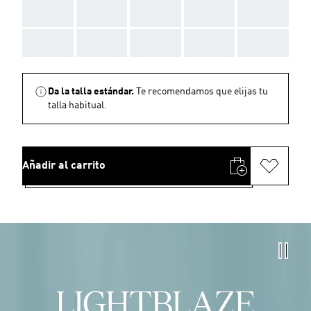
AAA
AAA
AAA
AAA
AAA
AAA
AAA
AAA
AAA
AAA
Da la talla estándar.
Te recomendamos que elijas tu
talla habitual.
Añadir al carrito