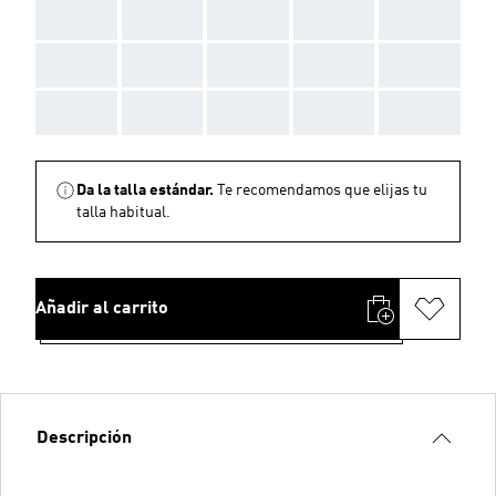
AAA
AAA
AAA
AAA
AAA
AAA
AAA
AAA
AAA
AAA
AAA
AAA
AAA
AAA
AAA
Da la talla estándar.
Te recomendamos que elijas tu
talla habitual.
Añadir al carrito
Descripción