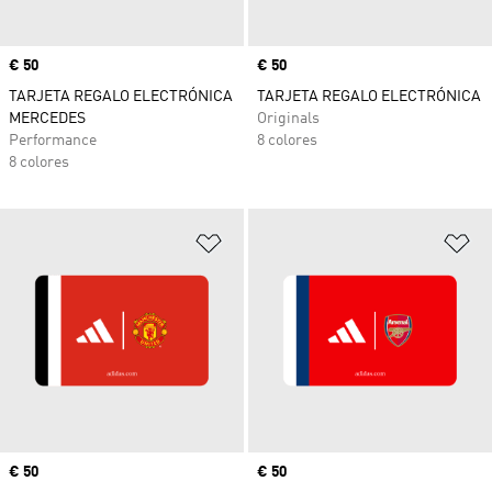
Precio
€ 50
Precio
€ 50
TARJETA REGALO ELECTRÓNICA
TARJETA REGALO ELECTRÓNICA
MERCEDES
Originals
Performance
8 colores
8 colores
Añadir a la lista de deseos
Añ
Precio
€ 50
Precio
€ 50