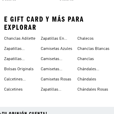
E GIFT CARD Y MÁS PARA
EXPLORAR
Chanclas Adilette
Zapatillas En
Chalecos
Oferta
Zapatillas
Camisetas Azules
Chanclas Blancas
Sambas Blancas
Zapatillas
Camisetas
Chanclas
Superstar
Negras
Bolsas Originals
Camisetas
Chándales
Blancas
Originals
Blancos
Calcetines
Camisetas Rosas
Chándales
Tobilleros
Calcetines
Zapatillas
Chándales Rosas
Blancos
Campus
¡TU OPINIÓN CUENTA!