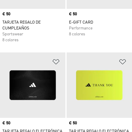
Precio
€ 50
Precio
€ 50
TARJETA REGALO DE
E-GIFT CARD
CUMPLEAÑOS
Performance
Sportswear
8 colores
8 colores
Añadir a la lista de deseos
Añ
Precio
€ 50
Precio
€ 50
TARJETA REGALO ELECTRÓNICA
TARJETA REGALO ELECTRÓNICA