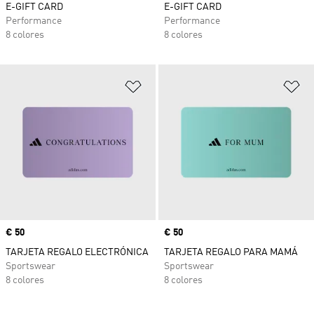
E-GIFT CARD
E-GIFT CARD
Performance
Performance
8 colores
8 colores
Añadir a la lista de deseos
Añ
Precio
€ 50
Precio
€ 50
TARJETA REGALO ELECTRÓNICA
TARJETA REGALO PARA MAMÁ
Sportswear
Sportswear
8 colores
8 colores