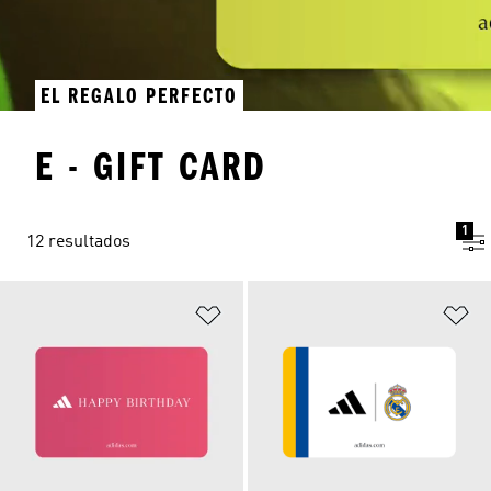
EL REGALO PERFECTO
E - GIFT CARD
1
12 resultados
Añadir a la lista de deseos
Añ