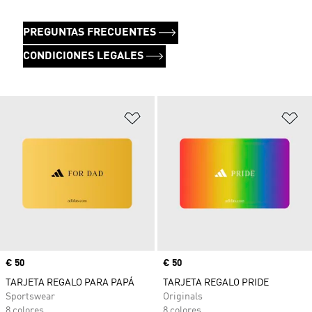
PREGUNTAS FRECUENTES
CONDICIONES LEGALES
Añadir a la lista de deseos
Añ
Precio
€ 50
Precio
€ 50
TARJETA REGALO PARA PAPÁ
TARJETA REGALO PRIDE
Sportswear
Originals
8 colores
8 colores