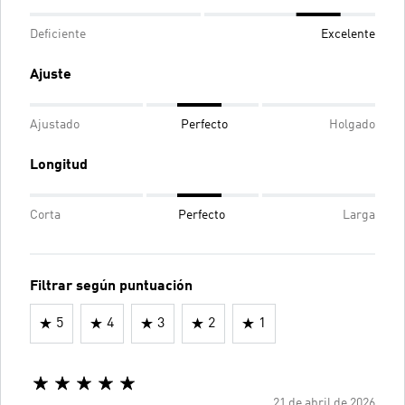
Deficiente
Excelente
Ajuste
Ajustado
Perfecto
Holgado
Longitud
Corta
Perfecto
Larga
Filtrar según puntuación
5
4
3
2
1
21 de abril de 2026