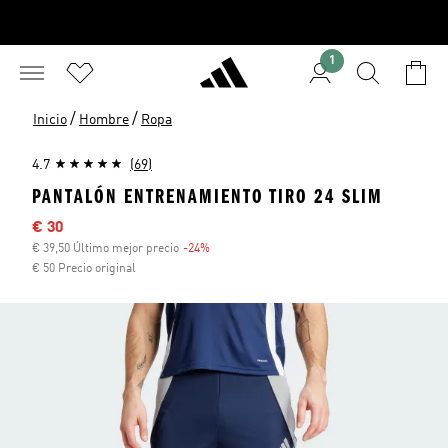
1
/
/
Inicio
Hombre
Ropa
4.7
(69)
PANTALÓN ENTRENAMIENTO TIRO 24 SLIM
Precio rebajado
€ 30
€ 39,50 Último mejor precio
-24%
Descuento
€ 50 Precio original